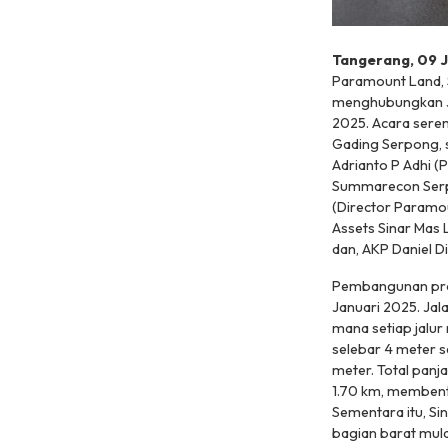
Tangerang, 09 
Paramount Land, 
menghubungkan Ja
2025. Acara serem
Gading Serpong, se
Adrianto P Adhi (
Summarecon Serpo
(Director Paramo
Assets Sinar Mas
dan, AKP Daniel Di
Pembangunan proy
Januari 2025. Jal
mana setiap jalur 
selebar 4 meter s
meter. Total pan
1.70 km, membent
Sementara itu, S
bagian barat mul