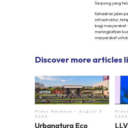
Serpong yang tela
Kehadiran jalan 
infrastruktur, te
bagi masyarakat.
meningkatkan kual
masyarakat untuk
Discover more articles li
Press Release - August 5
Pres
2026
2026
Urbanatura Eco
LLV