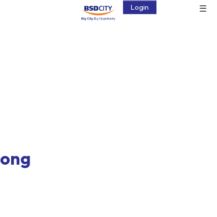
☰
Login
pong