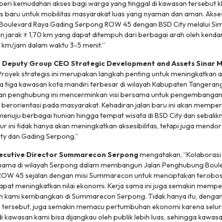
eri kemudahan akses bagi warga yang tinggal di kawasan tersebut 
baru untuk mobilitas masyarakat luas yang nyaman dan aman. Akses 
oulevard Raya Gading Serpong ROW 45 dengan BSD City melalui S
 jarak ± 1,70 km yang dapat ditempuh dari berbagai arah oleh kend
km/jam dalam waktu 3-5 menit.”
, Deputy Group CEO Strategic Development and Assets Sinar 
royek strategis ini merupakan langkah penting untuk meningkatkan ak
ra tiga kawasan kota mandiri terbesar di wilayah Kabupaten Tangerang. 
an penghubung ini mencerminkan visi bersama untuk pengembangan
n berorientasi pada masyarakat. Kehadiran jalan baru ini akan mem
nuju berbagai hunian hingga tempat wisata di BSD City dan sebalik
ur ini tidak hanya akan meningkatkan aksesibilitas, tetapi juga mendor
ity dan Gading Serpong.”
Executive Director Summarecon Serpong
mengatakan,
“Kolaborasi 
ama di wilayah Serpong dalam membangun Jalan Penghubung Boulev
OW 45 sejalan dengan misi Summarecon untuk menciptakan terobos
apat meningkatkan nilai ekonomi. Kerja sama ini juga semakin mempe
ah kami kembangkan di Summarecon Serpong. Tidak hanya itu, denga
s tersebut, juga semakin memacu pertumbuhan ekonomi karena seluru
di kawasan kami bisa dijangkau oleh publik lebih luas, sehingga kaw