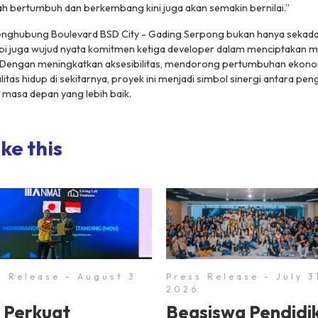
h bertumbuh dan berkembang kini juga akan semakin bernilai.”
penghubung Boulevard BSD City - Gading Serpong bukan hanya seka
tapi juga wujud nyata komitmen ketiga developer dalam menciptakan m
 Dengan meningkatkan aksesibilitas, mendorong pertumbuhan ekono
itas hidup di sekitarnya, proyek ini menjadi simbol sinergi antara p
 masa depan yang lebih baik.
ke this
s Release - August 3
Press Release - July 3
2026
 Perkuat
Beasiswa Pendidi