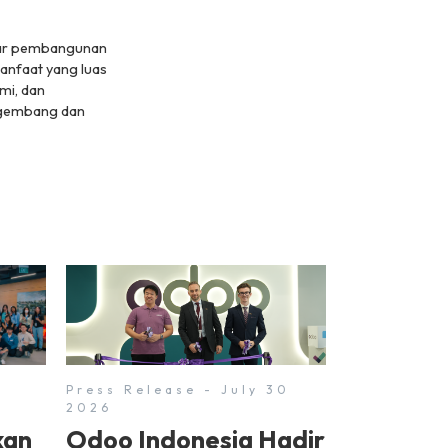
dar pembangunan
anfaat yang luas
mi, dan
engembang dan
1
Press Release - July 30
2026
kan
Odoo Indonesia Hadir