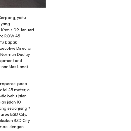
erpong, yaitu
 yang
 Kamis 09 Januari
vard ROW 45
aitu Bapak
xecutive Director
k Norman Daulay
lopment and
inar Mas Land)
roperasi pada
tal 45 meter, di
edia bahu jalan
ian jalan 10
ong sepanjang ±
area BSD City.
ksikan BSD City
ampai dengan