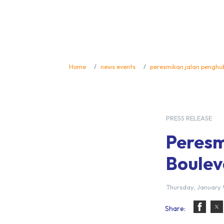
Home
news events
peresmikan jalan penghu
PRESS RELEASE
Peresm
Boulev
Thursday, January 
Share: