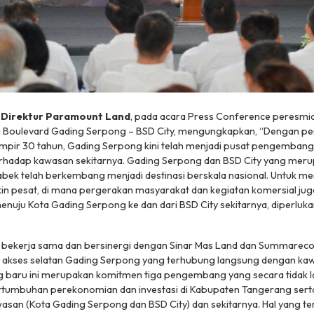
 Direktur Paramount Land
, pada acara Press Conference peresm
 Boulevard Gading Serpong – BSD City, mengungkapkan,
“Dengan p
mpir 30 tahun, Gading Serpong kini telah menjadi pusat pengembang
erhadap kawasan sekitarnya. Gading Serpong dan BSD City yang meru
bek telah berkembang menjadi destinasi berskala nasional. Untuk men
in pesat, di mana pergerakan masyarakat dan kegiatan komersial ju
enuju Kota Gading Serpong ke dan dari BSD City sekitarnya, diperluk
bekerja sama dan bersinergi dengan Sinar Mas Land dan Summarec
ses selatan Gading Serpong yang terhubung langsung dengan kawa
 baru ini merupakan komitmen tiga pengembang yang secara tidak 
tumbuhan perekonomian dan investasi di Kabupaten Tangerang ser
wasan (Kota Gading Serpong dan BSD City) dan sekitarnya. Hal yang te