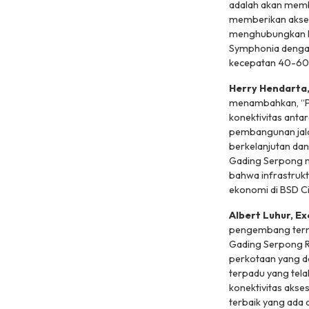
adalah akan memb
memberikan akses 
menghubungkan B
Symphonia dengan
kecepatan 40-60 
Herry Hendarta
menambahkan,
“P
konektivitas anta
pembangunan jal
berkelanjutan da
Gading Serpong me
bahwa infrastrukt
ekonomi di BSD C
Albert Luhur, 
pengembang tern
Gading Serpong R
perkotaan yang d
terpadu yang tel
konektivitas akse
terbaik yang ada 