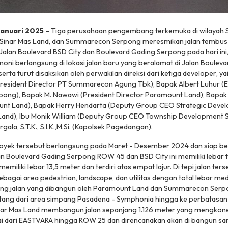
Januari 2025
– Tiga perusahaan pengembang terkemuka di wilayah S
Sinar Mas Land, dan Summarecon Serpong meresmikan jalan tembus
lan Boulevard BSD City dan Boulevard Gading Serpong pada hari ini,
oni berlangsung di lokasi jalan baru yang beralamat di Jalan Boule
rta turut disaksikan oleh perwakilan direksi dari ketiga
developer
, y
President Director PT Summarecon Agung Tbk), Bapak Albert Luhur (E
ng), Bapak M. Nawawi (President Director Paramount Land), Bapa
unt Land), Bapak Herry Hendarta (Deputy Group CEO Strategic Deve
 Land), Ibu Monik William (Deputy Group CEO Township Development S
rgala, S.T.K., S.I.K.,M.Si. (Kapolsek Pagedangan).
ek tersebut berlangsung pada Maret - Desember 2024 dan siap be
an Boulevard Gading Serpong ROW 45 dan BSD City ini memiliki lebar to
memiliki lebar 13,5 meter dan terdiri atas empat lajur. Di tepi jalan ters
ebagai area pedestrian,
landscape
, dan utilitas dengan total lebar med
jang jalan yang dibangun oleh Paramount Land dan Summarecon Serp
ang dari area simpang Pasadena - Symphonia hingga ke perbatasan 
inar Mas Land membangun jalan sepanjang 1.126 meter yang mengkone
ai dari EASTVARA hingga ROW 25 dan direncanakan akan di bangun s