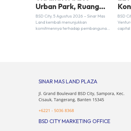
Urban Park, Ruang
Kon
Terbuka Hijau Baru di
Ind
BSD City, 5 Agustus 2026 – Sinar Mas
BSD Cit
BSD City
(FD
Land kembali menunjukkan
Ventur
komitmennya terhadap pembangunan
capital
berkelanjutan melalui pengembangan
menjal
BSD Urbanatura Eco Urban Park,
Nihon 
sebuah ruang terbuka hijau multifungsi
bagian
dengan jalur sungai sepanjang 1,5 km
Inc. Ke
yang dikelilingi lanskap tropis rimbun di
penan
BSD City yang sebelumnya dikenal
Unders
sebagai Green Pathway. Transformasi
(Partne
ini merupakan bagian dari upaya
Kosuke
SINAR MAS LAND PLAZA
perusahaan untuk […]
Jl. Grand Boulevard BSD City, Sampora, Kec.
Cisauk, Tangerang, Banten 15345
+6221 - 5036 8368
BSD CITY MARKETING OFFICE