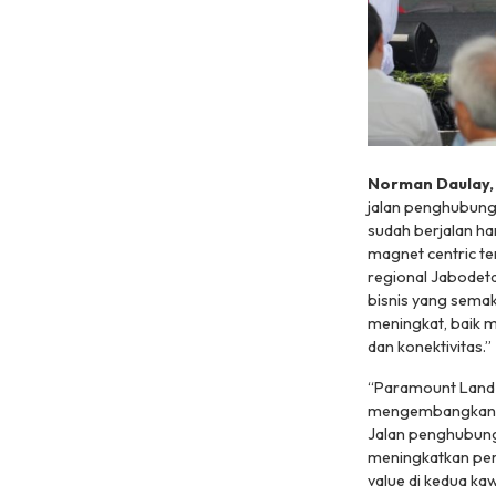
Norman Daulay,
jalan penghubung
sudah berjalan ha
magnet centric t
regional Jabodeta
bisnis yang semak
meningkat, baik m
dan konektivitas.”
“Paramount Land 
mengembangkan ak
Jalan penghubung
meningkatkan per
value di kedua ka