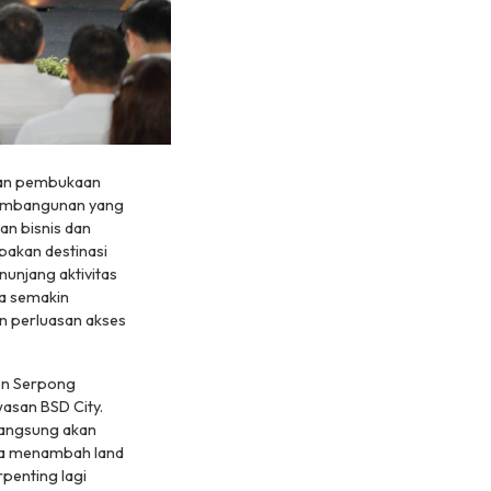
ian pembukaan
embangunan yang
an bisnis dan
pakan destinasi
unjang aktivitas
ga semakin
an perluasan akses
on Serpong
san BSD City.
langsung akan
ta menambah land
rpenting lagi