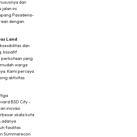
khususnya dan
jalan ini
impang Pasadena-
araan dengan
Mas Land
sesibilitas dan
Inisiatif
 perkotaan yang
permudah warga
nya. Kami percaya
ong aktivitas
tiga
ard BSD City -
an inovasi
rbesar skala kota
n adanya
h fasilitas
asan Summarecon