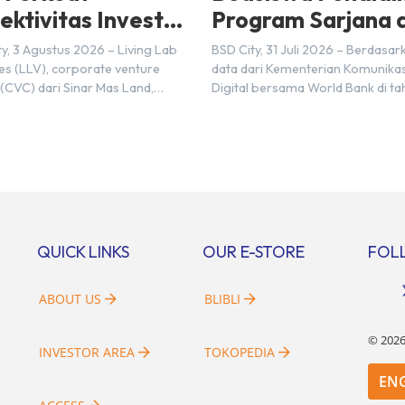
ektivitas Investasi
Program Sarjana d
onesia–Jepang
Monash University
y, 3 Agustus 2026 – Living Lab
BSD City, 31 Juli 2026 – Berdasar
I) pada 2025
BSD City
es (LLV), corporate venture
data dari Kementerian Komunikas
 (CVC) dari Sinar Mas Land,
Digital bersama World Bank di ta
in kemitraan strategis dengan PT
2025, Indonesia diperkirakan ma
M&A Center Indonesia (NMAI),
membutuhkan sekitar 3 juta tale
 dari Nihon M&A Center Holdings
digital hingga tahun 2030 atau s
mitraan tersebut ditandai dengan
dengan 600 ribu tenaga digital 
datanganan Memorandum of
setiap tahunnya untuk menduku
tanding (MoU) oleh Bayu Seto
percepatan transformasi digital 
r at Living Lab Ventures) dan
berbagai sektor strategis. Kebu
 Kawata […]
tersebut menjadikan pengemba
QUICK LINKS
OUR E-STORE
FOL
sumber daya […]
ABOUT US
BLIBLI
©
202
INVESTOR AREA
TOKOPEDIA
EN