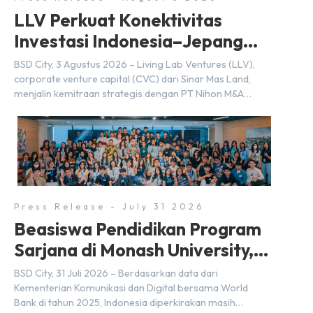
LLV Perkuat Konektivitas
Investasi Indonesia–Jepang
(FDI) pada 2025
BSD City, 3 Agustus 2026 – Living Lab Ventures (LLV),
corporate venture capital (CVC) dari Sinar Mas Land,
menjalin kemitraan strategis dengan PT Nihon M&A
Center Indonesia (NMAI), bagian dari Nihon M&A Center
Holdings Inc. Kemitraan tersebut ditandai dengan
penandatanganan Memorandum of Understanding
(MoU) oleh Bayu Seto (Partner at Living Lab Ventures)
dan Kosuke Kawata […]
Press Release - July 31 2026
Beasiswa Pendidikan Program
Sarjana di Monash University,
BSD City
BSD City, 31 Juli 2026 – Berdasarkan data dari
Kementerian Komunikasi dan Digital bersama World
Bank di tahun 2025, Indonesia diperkirakan masih