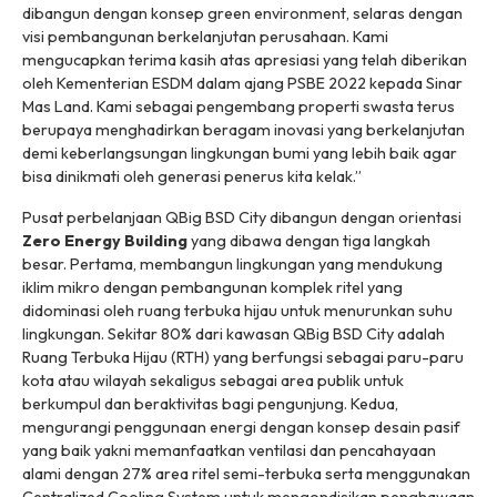
dibangun dengan konsep
green environment
, selaras dengan
visi pembangunan berkelanjutan perusahaan. Kami
mengucapkan terima kasih atas apresiasi yang telah diberikan
oleh Kementerian ESDM dalam ajang PSBE 2022 kepada Sinar
Mas Land. Kami sebagai pengembang properti swasta terus
berupaya menghadirkan beragam inovasi yang berkelanjutan
demi keberlangsungan lingkungan bumi yang lebih baik agar
bisa dinikmati oleh generasi penerus kita kelak.”
Pusat perbelanjaan QBig BSD City dibangun dengan orientasi
Zero Energy Building
yang dibawa dengan tiga langkah
besar. Pertama, membangun lingkungan yang mendukung
iklim mikro dengan pembangunan komplek ritel yang
didominasi oleh ruang terbuka hijau untuk menurunkan suhu
lingkungan. Sekitar 80% dari kawasan QBig BSD City adalah
Ruang Terbuka Hijau (RTH) yang berfungsi sebagai paru-paru
kota atau wilayah sekaligus sebagai area publik untuk
berkumpul dan beraktivitas bagi pengunjung. Kedua,
mengurangi penggunaan energi dengan konsep desain pasif
yang baik yakni memanfaatkan ventilasi dan pencahayaan
alami dengan 27% area ritel semi-terbuka serta menggunakan