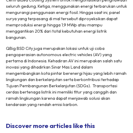
Centralized Cooling System untuk mengondisikan penghawaan
seluruh gedung. Ketiga, menggunakan energi terbarukan untuk
mengurangi penggunaan energi fosil. Hingga saat ini, panel
surya yang terpasang di mal tersebut diproyeksikan dapat
memproduksi energi hingga 1,9 MWp atau mampu
menggantikan 20% dari total kebutuhan energi listrik
bangunan.
QBig BSD City juga merupakan lokasi untuk uji coba
pengoperasian
autonomous electric vehicles
(AV) yang
pertama di Indonesia. Kehadiran AV ini merupakan salah satu
inovasi yang dihadirkan Sinar Mas Land dalam
mengembangkan kota pintar berenergi hijau yang lebih ramah
lingkungan dan berkelanjutan serta berkontribusi terhadap
Tujuan Pembangunan Berkelanjutan (SDGs). Transportasi
cerdas bertenaga listrik ini memiliki fitur yang canggih dan
ramah lingkungan karena dapat menjawab solusi akan
kendaraan yang rendah emisi karbon.
Discover more articles like this