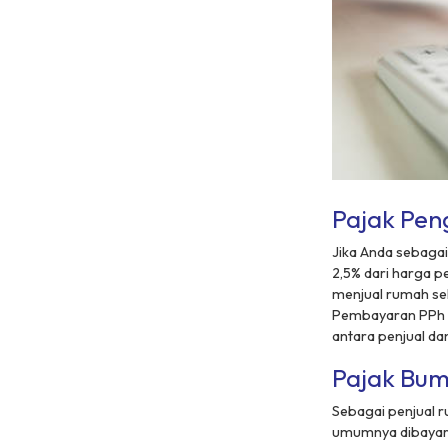
Pajak Pen
Jika Anda sebaga
2,5% dari harga p
menjual rumah seh
Pembayaran PPh in
antara penjual da
Pajak Bum
Sebagai penjual 
umumnya dibayarka