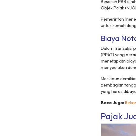
Besaran PBB dihit
Objek Pajak (NJO
Pemerintah menet
untuk rumah deng
Biaya Not
Dalam transaksi p
(PPAT) yang berada
menetapkan biaya 
menyediakan dana 
Meskipun demikia
pembagian tanggu
yang harus dibaya
Baca Juga:
Rekom
Pajak Ju