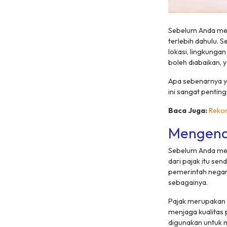
Sebelum Anda mem
terlebih dahulu. 
lokasi, lingkunga
boleh diabaikan, 
Apa sebenarnya 
ini sangat pentin
Baca Juga:
Rekom
Mengena
Sebelum Anda men
dari pajak itu se
pemerintah negara
sebagainya.
Pajak merupakan 
menjaga kualitas
digunakan untuk 