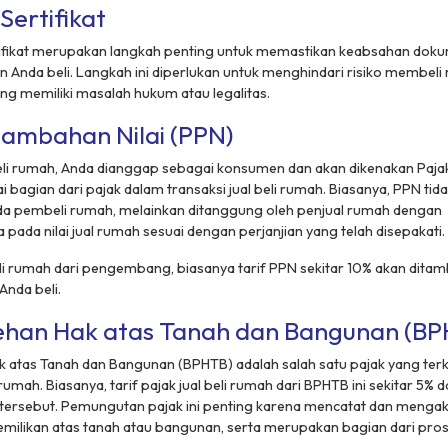
Sertifikat
ifikat merupakan langkah penting untuk memastikan keabsahan dokum
n Anda beli. Langkah ini diperlukan untuk menghindari risiko membeli
g memiliki masalah hukum atau legalitas.
tambahan Nilai (PPN)
i rumah, Anda dianggap sebagai konsumen dan akan dikenakan Paj
i bagian dari pajak dalam transaksi jual beli rumah. Biasanya, PPN tid
a pembeli rumah, melainkan ditanggung oleh penjual rumah dengan
da nilai jual rumah sesuai dengan perjanjian yang telah disepakati.
 rumah dari pengembang, biasanya tarif PPN sekitar 10% akan ditam
Anda beli.
ehan Hak atas Tanah dan Bangunan (BP
 atas Tanah dan Bangunan (BPHTB) adalah salah satu pajak yang ter
 rumah. Biasanya, tarif pajak jual beli rumah dari BPHTB ini sekitar 5% d
 tersebut. Pemungutan pajak ini penting karena mencatat dan mengak
ilikan atas tanah atau bangunan, serta merupakan bagian dari pro