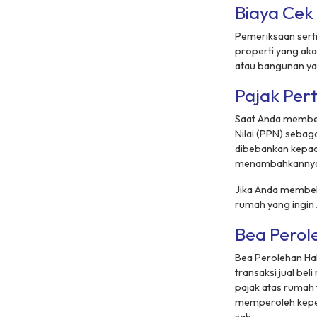
Biaya Cek 
Pemeriksaan sert
properti yang aka
atau bangunan yan
Pajak Per
Saat Anda membel
Nilai (PPN) sebaga
dibebankan kepad
menambahkannya pa
Jika Anda membeli
rumah yang ingin 
Bea Perol
Bea Perolehan Hak
transaksi jual beli
pajak atas rumah
memperoleh kepem