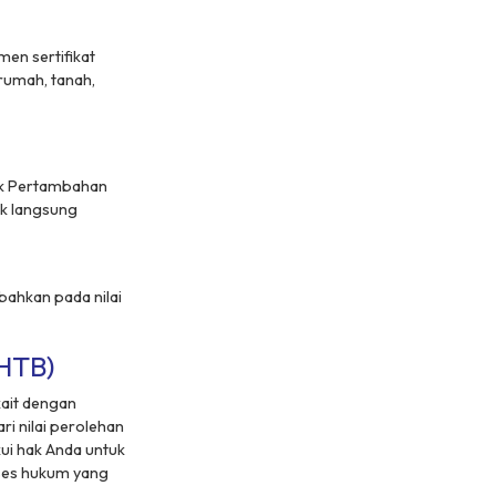
en sertifikat
 rumah, tanah,
ak Pertambahan
ak langsung
bahkan pada nilai
HTB)
kait dengan
ari nilai perolehan
ui hak Anda untuk
ses hukum yang