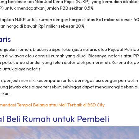
ung berdasarkan Nilai Jual Kena Pajak (NJKP), yang kemudian dikalikan
P) untuk mendapatkan jumlah PBB sekitar 0,5%.
apkan NJKP untuk rumah dengan harga di atas Rp1 miliar sebesar 4
an harga di bawah Rp1 miliar sebesar 20%.
aris
enjualan rumah, biasanya diperlukan jasa notaris atau Pejabat Pembu
 di wilayah atau domisili rumah yang dijual. Biasanya, notaris atau PP
pokok atau standar yang telah diatur oleh pemerintah. Karena itu, pe
untuk biaya notaris.
n, penjual memiliki kesempatan untuk bernegosiasi dengan pembeli 
ng jawab atas biaya tersebut, sehingga dapat mengurangi beban bia
rkan.
endasi Tempat Belanja atau Mall Terbaik di BSD City
al Beli Rumah untuk Pembeli