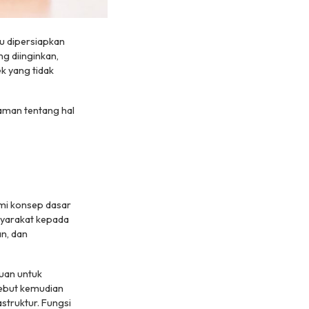
u dipersiapkan
g diinginkan,
k yang tidak
man tentang hal
mi konsep dasar
asyarakat kepada
an, dan
uan untuk
sebut kemudian
truktur. Fungsi