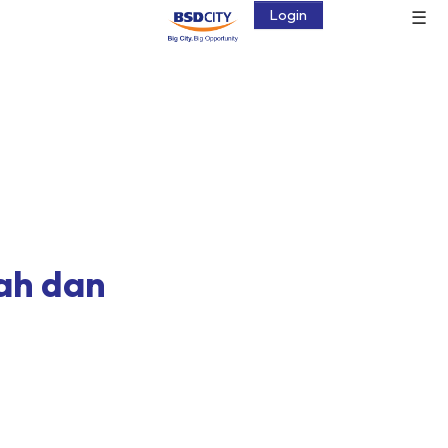
☰
Login
ah dan