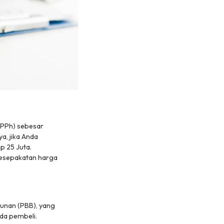
(PPh) sebesar
a, jika Anda
p 25 Juta.
 kesepakatan harga
unan (PBB), yang
ada pembeli.