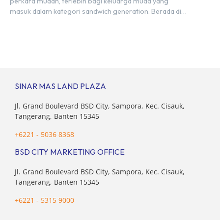
perkara mudah, terlebih bagi keluarga muda yang
masuk dalam kategori sandwich generation. Berada di
usia produktif, kelompok ini memikul tanggung jawab
finansial ganda: mencukupi kebutuhan keluarga inti
(pasangan dan anak) sekaligus menyokong orang tua di
waktu bersamaan. Fenomena urban ini kian marak di
kota-kota besar, termasuk di kawasan berkembang […]
SINAR MAS LAND PLAZA
Jl. Grand Boulevard BSD City, Sampora, Kec. Cisauk,
Tangerang, Banten 15345
+6221 - 5036 8368
BSD CITY MARKETING OFFICE
Jl. Grand Boulevard BSD City, Sampora, Kec. Cisauk,
Tangerang, Banten 15345
+6221 - 5315 9000