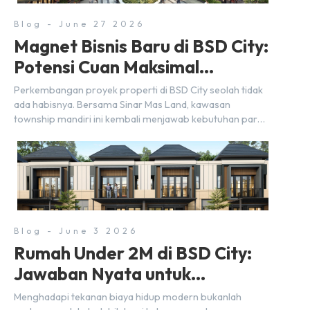
Blog - June 27 2026
Magnet Bisnis Baru di BSD City:
Potensi Cuan Maksimal
Selangkah dari Stasiun
Perkembangan proyek properti di BSD City seolah tidak
ada habisnya. Bersama Sinar Mas Land, kawasan
township mandiri ini kembali menjawab kebutuhan para
pelaku usaha akan ruang komersial yang menjanjikan
lewat kehadiran Wander Alley Walk. Ruko terbaru di BSD
City ini datang dengan keunggulan geografis yang
sangat strategis. Letaknya menempel langsung dengan
dua pusat pergerakan massa […]
Blog - June 3 2026
Rumah Under 2M di BSD City:
Jawaban Nyata untuk
Kebutuhan Generasi Sandwich
Menghadapi tekanan biaya hidup modern bukanlah