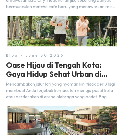
di kawasan BSD City. Tidak heran jika sekarang banyak
bermunculan matcha cafe baru yang menawarkan menu
autentik, konsep visual yang estetik, serta atmosfer yang
nyaman, baik untuk produktif bekerja (WFC) maupun
sekadar bersantai bersama orang terdekat. Kabar
baiknya, deretan kafe hits ini tersebar di lokasi-lokasi
strategis yang sangat […]
Blog - June 30 2026
Oase Hijau di Tengah Kota:
Gaya Hidup Sehat Urban di
BSD City
Mendambakan jalur lari yang nyaman kini tidak perlu lagi
membuat Anda terjebak kemacetan menuju pusat kota
atau berdesakan di arena olahraga yang padat. Bagi
warga BSD City, berolahraga rutin bisa dinikmati
langsung di lingkungan sekitar yang rindang, estetik, dan
menenangkan. Sebagai kawasan township terpadu, BSD
City terus bertransformasi menjadi area hunian modern
yang sangat mendukung […]