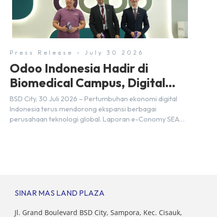
setiap tahunnya untuk mendukung percepatan
transformasi digital di berbagai sektor strategis.
Kebutuhan tersebut menjadikan pengembangan sumber
daya […]
Press Release - July 30 2026
Odoo Indonesia Hadir di
Biomedical Campus, Digital
Hub, BSD City
BSD City, 30 Juli 2026 – Pertumbuhan ekonomi digital
Indonesia terus mendorong ekspansi berbagai
perusahaan teknologi global. Laporan e-Conomy SEA
2025 oleh Google, Temasek, dan Bain & Company
menempatkan Indonesia sebagai salah satu pasar digital
terbesar di Asia Tenggara dengan nilai ekonomi hampir
mencapai US$100 miliar, tumbuh sebesar 14%
dibandingkan dengan tahun sebelumnya. Kondisi ini […]
SINAR MAS LAND PLAZA
Jl. Grand Boulevard BSD City, Sampora, Kec. Cisauk,