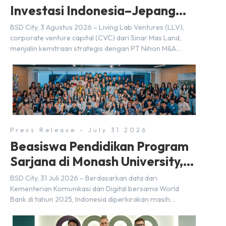
Investasi Indonesia–Jepang
(FDI) pada 2025
BSD City, 3 Agustus 2026 – Living Lab Ventures (LLV),
corporate venture capital (CVC) dari Sinar Mas Land,
menjalin kemitraan strategis dengan PT Nihon M&A
Center Indonesia (NMAI), bagian dari Nihon M&A Center
Holdings Inc. Kemitraan tersebut ditandai dengan
penandatanganan Memorandum of Understanding
(MoU) oleh Bayu Seto (Partner at Living Lab Ventures)
dan Kosuke Kawata […]
Press Release - July 31 2026
Beasiswa Pendidikan Program
Sarjana di Monash University,
BSD City
BSD City, 31 Juli 2026 – Berdasarkan data dari
Kementerian Komunikasi dan Digital bersama World
Bank di tahun 2025, Indonesia diperkirakan masih
membutuhkan sekitar 3 juta talenta digital hingga tahun
2030 atau setara dengan 600 ribu tenaga digital baru