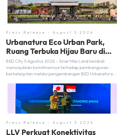
Press Release - August 5 2026
Urbanatura Eco Urban Park,
Ruang Terbuka Hijau Baru di
BSD City
BSD City, 5 Agustus 2026 – Sinar Mas Land kembali
menunjukkan komitmennya terhadap pembangunan
berkelanjutan melalui pengembangan BSD Urbanatura
Eco Urban Park, sebuah ruang terbuka hijau multifungsi
dengan jalur sungai sepanjang 1,5 km yang dikelilingi
lanskap tropis rimbun di BSD City yang sebelumnya
dikenal sebagai Green Pathway. Transformasi ini
merupakan bagian dari upaya perusahaan untuk […]
Press Release - August 3 2026
LLV Perkuat Konektivitas