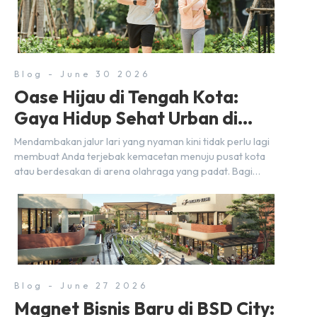
sekadar bersantai bersama orang terdekat. Kabar
baiknya, deretan kafe hits ini tersebar di lokasi-lokasi
strategis yang sangat […]
Blog - June 30 2026
Oase Hijau di Tengah Kota:
Gaya Hidup Sehat Urban di
BSD City
Mendambakan jalur lari yang nyaman kini tidak perlu lagi
membuat Anda terjebak kemacetan menuju pusat kota
atau berdesakan di arena olahraga yang padat. Bagi
warga BSD City, berolahraga rutin bisa dinikmati
langsung di lingkungan sekitar yang rindang, estetik, dan
menenangkan. Sebagai kawasan township terpadu, BSD
City terus bertransformasi menjadi area hunian modern
yang sangat mendukung […]
Blog - June 27 2026
Magnet Bisnis Baru di BSD City: