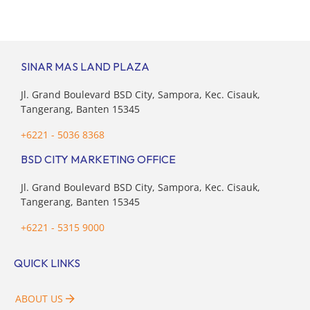
(pasangan dan anak) sekaligus menyokong orang tua di
waktu bersamaan. Fenomena urban ini kian marak di
kota-kota besar, termasuk di kawasan berkembang […]
SINAR MAS LAND PLAZA
Jl. Grand Boulevard BSD City, Sampora, Kec. Cisauk,
Tangerang, Banten 15345
+6221 - 5036 8368
BSD CITY MARKETING OFFICE
Jl. Grand Boulevard BSD City, Sampora, Kec. Cisauk,
Tangerang, Banten 15345
+6221 - 5315 9000
QUICK LINKS
ABOUT US