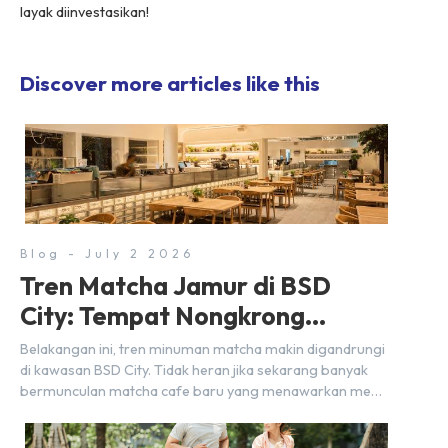
layak diinvestasikan!
Discover more articles like this
Blog - July 2 2026
Tren Matcha Jamur di BSD
City: Tempat Nongkrong
Estetik Dekat Hunian
Belakangan ini, tren minuman matcha makin digandrungi
di kawasan BSD City. Tidak heran jika sekarang banyak
bermunculan matcha cafe baru yang menawarkan menu
autentik, konsep visual yang estetik, serta atmosfer yang
nyaman, baik untuk produktif bekerja (WFC) maupun