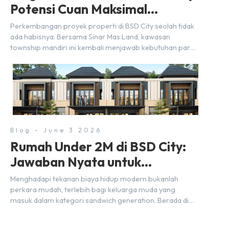
Potensi Cuan Maksimal
Selangkah dari Stasiun
Perkembangan proyek properti di BSD City seolah tidak
ada habisnya. Bersama Sinar Mas Land, kawasan
township mandiri ini kembali menjawab kebutuhan para
pelaku usaha akan ruang komersial yang menjanjikan
lewat kehadiran Wander Alley Walk. Ruko terbaru di BSD
City ini datang dengan keunggulan geografis yang
sangat strategis. Letaknya menempel langsung dengan
dua pusat pergerakan massa […]
Blog - June 3 2026
Rumah Under 2M di BSD City:
Jawaban Nyata untuk
Kebutuhan Generasi Sandwich
Menghadapi tekanan biaya hidup modern bukanlah
perkara mudah, terlebih bagi keluarga muda yang
masuk dalam kategori sandwich generation. Berada di
usia produktif, kelompok ini memikul tanggung jawab
finansial ganda: mencukupi kebutuhan keluarga inti