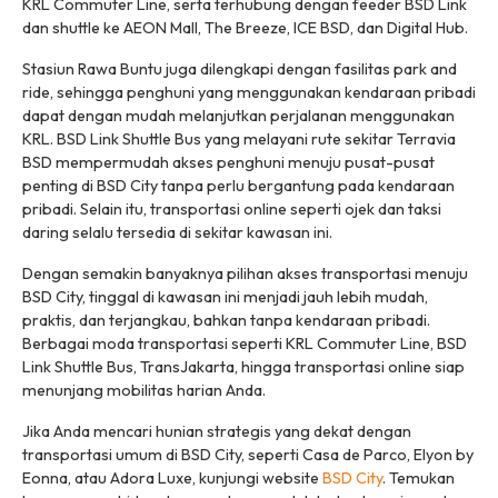
KRL Commuter Line, serta terhubung dengan feeder BSD Link
dan
shuttle
ke AEON Mall, The Breeze, ICE BSD, dan Digital Hub.
Stasiun Rawa Buntu juga dilengkapi dengan fasilitas
park and
ride
, sehingga penghuni yang menggunakan kendaraan pribadi
dapat dengan mudah melanjutkan perjalanan menggunakan
KRL. BSD Link Shuttle Bus yang melayani rute sekitar Terravia
BSD mempermudah akses penghuni menuju pusat-pusat
penting di BSD City tanpa perlu bergantung pada kendaraan
pribadi. Selain itu, transportasi
online
seperti ojek dan taksi
daring selalu tersedia di sekitar kawasan ini.
Dengan semakin banyaknya pilihan akses transportasi menuju
BSD City, tinggal di kawasan ini menjadi jauh lebih mudah,
praktis, dan terjangkau, bahkan tanpa kendaraan pribadi.
Berbagai moda transportasi seperti KRL Commuter Line, BSD
Link Shuttle Bus, TransJakarta, hingga transportasi online siap
menunjang mobilitas harian Anda.
Jika Anda mencari hunian strategis yang dekat dengan
transportasi umum di BSD City, seperti Casa de Parco, Elyon by
Eonna, atau Adora Luxe, kunjungi website
BSD City
. Temukan