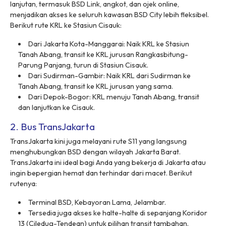
lanjutan, termasuk BSD Link, angkot, dan ojek
online
,
menjadikan akses ke seluruh kawasan BSD City lebih fleksibel.
Berikut rute KRL ke Stasiun Cisauk:
Dari Jakarta Kota-Manggarai: Naik KRL ke Stasiun
Tanah Abang, transit ke KRL jurusan Rangkasbitung-
Parung Panjang, turun di Stasiun Cisauk.
Dari Sudirman-Gambir: Naik KRL dari Sudirman ke
Tanah Abang, transit ke KRL jurusan yang sama.
Dari Depok-Bogor: KRL menuju Tanah Abang, transit
dan lanjutkan ke Cisauk.
2. Bus TransJakarta
TransJakarta kini juga melayani rute S11 yang langsung
menghubungkan BSD dengan wilayah Jakarta Barat.
TransJakarta ini ideal bagi Anda yang bekerja di Jakarta atau
ingin bepergian hemat dan terhindar dari macet. Berikut
rutenya:
Terminal BSD, Kebayoran Lama, Jelambar.
Tersedia juga akses ke halte-halte di sepanjang Koridor
13 (Ciledug-Tendean) untuk pilihan transit tambahan.