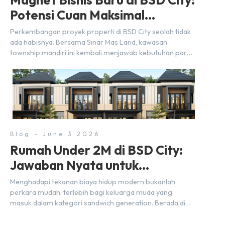
Potensi Cuan Maksimal
Selangkah dari Stasiun
Perkembangan proyek properti di BSD City seolah tidak
ada habisnya. Bersama Sinar Mas Land, kawasan
township mandiri ini kembali menjawab kebutuhan para
pelaku usaha akan ruang komersial yang menjanjikan
lewat kehadiran Wander Alley Walk. Ruko terbaru di BSD
City ini datang dengan keunggulan geografis yang
sangat strategis. Letaknya menempel langsung dengan
dua pusat pergerakan massa […]
Blog - June 3 2026
Rumah Under 2M di BSD City:
Jawaban Nyata untuk
Kebutuhan Generasi Sandwich
Menghadapi tekanan biaya hidup modern bukanlah
perkara mudah, terlebih bagi keluarga muda yang
masuk dalam kategori sandwich generation. Berada di
usia produktif, kelompok ini memikul tanggung jawab
finansial ganda: mencukupi kebutuhan keluarga inti