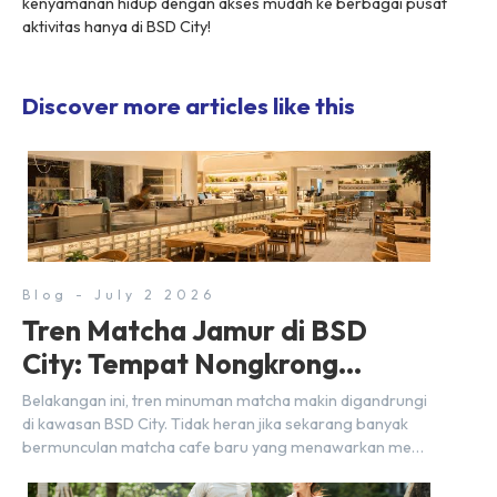
kenyamanan hidup dengan akses mudah ke berbagai pusat
aktivitas hanya di BSD City!
Discover more articles like this
Blog - July 2 2026
Tren Matcha Jamur di BSD
City: Tempat Nongkrong
Estetik Dekat Hunian
Belakangan ini, tren minuman matcha makin digandrungi
di kawasan BSD City. Tidak heran jika sekarang banyak
bermunculan matcha cafe baru yang menawarkan menu
autentik, konsep visual yang estetik, serta atmosfer yang
nyaman, baik untuk produktif bekerja (WFC) maupun