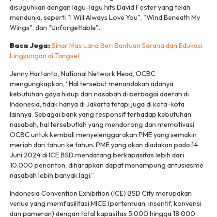
disuguhkan dengan lagu-lagu hits David Foster yang telah
mendunia, seperti "I Will Always Love You", "Wind Beneath My
Wings", dan "Unforgettable".
Baca Juga:
Sinar Mas Land Beri Bantuan Sarana dan Edukasi
Lingkungan di Tangsel
Jenny Hartanto, National Network Head, OCBC
mengungkapkan, “Hal tersebut menandakan adanya
kebutuhan gaya hidup dari nasabah di berbagai daerah di
Indonesia, tidak hanya di Jakarta tetapi juga di kota-kota
lainnya. Sebagai bank yang responsif terhadap kebutuhan
nasabah, hal tersebutlah yang mendorong dan memotivasi
OCBC untuk kembali menyelenggarakan PME yang semakin
meriah dari tahun ke tahun. PME yang akan diadakan pada 14
Juni 2024 di ICE BSD mendatang berkapasitas lebih dari
10.000 penonton, diharapkan dapat menampung antusiasme
nasabah lebih banyak lagi.”
Indonesia Convention Exhibition (ICE) BSD City merupakan
venue yang memfasilitasi MICE (pertemuan, insentif, konvensi
dan pameran) dengan total kapasitas 5.000 hingga 18.000