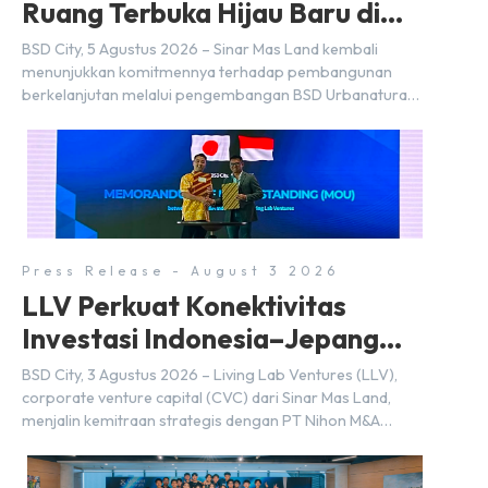
Ruang Terbuka Hijau Baru di
BSD City
BSD City, 5 Agustus 2026 – Sinar Mas Land kembali
menunjukkan komitmennya terhadap pembangunan
berkelanjutan melalui pengembangan BSD Urbanatura
Eco Urban Park, sebuah ruang terbuka hijau multifungsi
dengan jalur sungai sepanjang 1,5 km yang dikelilingi
lanskap tropis rimbun di BSD City yang sebelumnya
dikenal sebagai Green Pathway. Transformasi ini
merupakan bagian dari upaya perusahaan untuk […]
Press Release - August 3 2026
LLV Perkuat Konektivitas
Investasi Indonesia–Jepang
(FDI) pada 2025
BSD City, 3 Agustus 2026 – Living Lab Ventures (LLV),
corporate venture capital (CVC) dari Sinar Mas Land,
menjalin kemitraan strategis dengan PT Nihon M&A
Center Indonesia (NMAI), bagian dari Nihon M&A Center
Holdings Inc. Kemitraan tersebut ditandai dengan