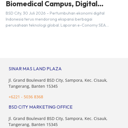
Biomedical Campus, Digital
Hub, BSD City
BSD City, 30 Juli 2026 – Pertumbuhan ekonomi digital
Indonesia terus mendorong ekspansi berbagai
perusahaan teknologi global. Laporan e-Conomy SEA
2025 oleh Google, Temasek, dan Bain & Company
menempatkan Indonesia sebagai salah satu pasar digital
terbesar di Asia Tenggara dengan nilai ekonomi hampir
mencapai US$100 miliar, tumbuh sebesar 14%
dibandingkan dengan tahun sebelumnya. Kondisi ini […]
SINAR MAS LAND PLAZA
Jl. Grand Boulevard BSD City, Sampora, Kec. Cisauk,
Tangerang, Banten 15345
+6221 - 5036 8368
BSD CITY MARKETING OFFICE
Jl. Grand Boulevard BSD City, Sampora, Kec. Cisauk,
Tangerang, Banten 15345