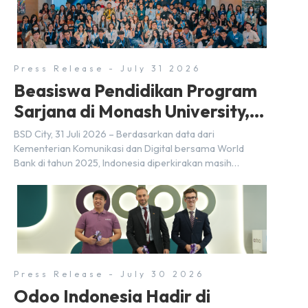
penandatanganan Memorandum of Understanding
(MoU) oleh Bayu Seto (Partner at Living Lab Ventures)
dan Kosuke Kawata […]
Press Release - July 31 2026
Beasiswa Pendidikan Program
Sarjana di Monash University,
BSD City
BSD City, 31 Juli 2026 – Berdasarkan data dari
Kementerian Komunikasi dan Digital bersama World
Bank di tahun 2025, Indonesia diperkirakan masih
membutuhkan sekitar 3 juta talenta digital hingga tahun
2030 atau setara dengan 600 ribu tenaga digital baru
setiap tahunnya untuk mendukung percepatan
transformasi digital di berbagai sektor strategis.
Kebutuhan tersebut menjadikan pengembangan sumber
daya […]
Press Release - July 30 2026
Odoo Indonesia Hadir di