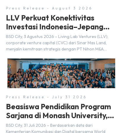
Press Release - August 3 2026
LLV Perkuat Konektivitas
Investasi Indonesia–Jepang
(FDI) pada 2025
BSD City, 3 Agustus 2026 – Living Lab Ventures (LLV),
corporate venture capital (CVC) dari Sinar Mas Land,
menjalin kemitraan strategis dengan PT Nihon M&A
Center Indonesia (NMAI), bagian dari Nihon M&A Center
Holdings Inc. Kemitraan tersebut ditandai dengan
penandatanganan Memorandum of Understanding
(MoU) oleh Bayu Seto (Partner at Living Lab Ventures)
dan Kosuke Kawata […]
Press Release - July 31 2026
Beasiswa Pendidikan Program
Sarjana di Monash University,
BSD City
BSD City, 31 Juli 2026 – Berdasarkan data dari
Kementerian Komunikasi dan Digital bersama World