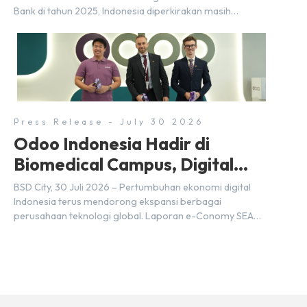
Bank di tahun 2025, Indonesia diperkirakan masih
membutuhkan sekitar 3 juta talenta digital hingga tahun
2030 atau setara dengan 600 ribu tenaga digital baru
setiap tahunnya untuk mendukung percepatan
transformasi digital di berbagai sektor strategis.
Kebutuhan tersebut menjadikan pengembangan sumber
daya […]
Press Release - July 30 2026
Odoo Indonesia Hadir di
Biomedical Campus, Digital
Hub, BSD City
BSD City, 30 Juli 2026 – Pertumbuhan ekonomi digital
Indonesia terus mendorong ekspansi berbagai
perusahaan teknologi global. Laporan e-Conomy SEA
2025 oleh Google, Temasek, dan Bain & Company
menempatkan Indonesia sebagai salah satu pasar digital
terbesar di Asia Tenggara dengan nilai ekonomi hampir
mencapai US$100 miliar, tumbuh sebesar 14%
dibandingkan dengan tahun sebelumnya. Kondisi ini […]