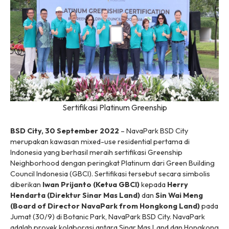
Sertifikasi Platinum Greenship
BSD City, 30 September 2022
– NavaPark BSD City
merupakan kawasan
mixed-use residential
pertama di
Indonesia yang berhasil meraih sertifikasi Greenship
Neighborhood dengan peringkat Platinum dari Green Building
Council Indonesia (GBCI). Sertifikasi tersebut secara simbolis
diberikan
Iwan Prijanto (Ketua GBCI)
kepada
Herry
Hendarta (Direktur Sinar Mas Land)
dan
Sin Wai Meng
(Board of Director NavaPark from Hongkong Land)
pada
Jumat (30/9) di Botanic Park, NavaPark BSD City. NavaPark
adalah proyek kolaborasi antara Sinar Mas Land dan Hongkong