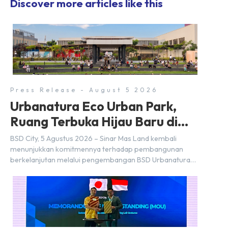
Discover more articles like this
Press Release - August 5 2026
Urbanatura Eco Urban Park,
Ruang Terbuka Hijau Baru di
BSD City
BSD City, 5 Agustus 2026 – Sinar Mas Land kembali
menunjukkan komitmennya terhadap pembangunan
berkelanjutan melalui pengembangan BSD Urbanatura
Eco Urban Park, sebuah ruang terbuka hijau multifungsi
dengan jalur sungai sepanjang 1,5 km yang dikelilingi
lanskap tropis rimbun di BSD City yang sebelumnya
dikenal sebagai Green Pathway. Transformasi ini
merupakan bagian dari upaya perusahaan untuk […]