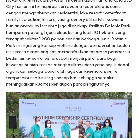
NavaPark terletak di kawasan strategis dalam jantung kota BSD
City, hunian ini terinspirasi dari pesona resor eksotis dunia
dengan menggabungkan
residential, lake resort, waterfront,
family recreation, leisure, vast greenery & lifestyle
. Kawasan
hunian premium tersebut juga dilengkapi fasilitas Botanic Park,
hamparan padang hijau seluas kurang lebih 10 hektare yang
terdapat sekitar 1.200 pohon dengan berbagai jenis. Botanic
Park mengusung konsep
wetland
dengan pembersihan badan
air secara berjenjang dan memanfaatkan tanaman pembersih
badan air.
Green area
tersebut menjadi paru-paru bagi
kawasan hunian karena menghasilkan udara yang sejuk, dapat
digunakan sebagai pusat olahraga dan kesehatan, serta
tempat hiburan keluarga setiap hari sehingga semakin
meningkatkan kualitas kehidupan para penghuninya.