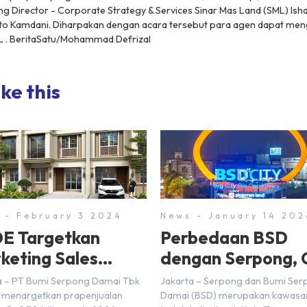
g Director - Corporate Strategy & Services Sinar Mas Land (SML) Ish
to Kamdani. Diharpakan dengan acara tersebut para agen dapat men
ML . BeritaSatu/Mohammad Defrizal
ke this
 - February 3 2024
News - January 14 202
E Targetkan
Perbedaan BSD
keting Sales
dengan Serpong, 
5 Triliun di Tahun
Disini!
a – PT Bumi Serpong Damai Tbk
Jakarta – Serpong dan Bumi Se
24
 menargetkan prapenjualan
Damai (BSD) merupakan kawasa