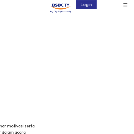
☰
Login
nar motivasi serta
r dalam acara