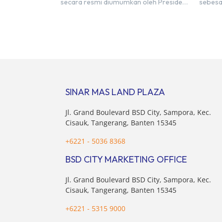
secara resmi diumumkan oleh Presiden
sebesa
Joko Widodo sebagai salah satu Proyek
Sebelu
Strategis Nasional (PSN) yang baru.
mencat
Pengumuman ini dibuat oleh Menteri
sebesa
Koordinator Bidang Perekonomian,
target
Airlangga Hartarto, setelah Rapat
triliun
Terbatas (ratas) bersama Jokowi di
Hermaw
Istana Kepresidenan pada hari Senin, 18
kondis
Maret 2024. Selain […]
nasion
SINAR MAS LAND PLAZA
pertim
membel
Jl. Grand Boulevard BSD City, Sampora, Kec.
sektor 
Cisauk, Tangerang, Banten 15345
+6221 - 5036 8368
BSD CITY MARKETING OFFICE
Jl. Grand Boulevard BSD City, Sampora, Kec.
Cisauk, Tangerang, Banten 15345
+6221 - 5315 9000