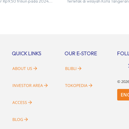
r Rp9,50 triliun pada 2024.
terletak di wilayah Kota Tangera
mnya pada 2023, BSDE
Selatan. Karena kawasan tersebu
atkan realisasi penjualan
menggunakan nama Serpong, m
r Rp9,50 triliun yang melampaui
banyak di antara kita yang mengi
 prapenjualan sebesar Rp8,80
kedua wilayah ini merupakan te
. Menurut Direktur BSDE
yang sama. Padahal anggapan t
an Wijaya menghadapi 2024,
kurang tepat. Sebab Serpong da
i ekonomi global maupun
merupakan dua kawasan yang b
al dapat memengaruhi
Berikut penjelasannya. Baca Juga
QUICK LINKS
OUR E-STORE
FOL
bangan masyarakat untuk
i rumah maupun investasi di
[…]
ABOUT US
BLIBLI
©
202
INVESTOR AREA
TOKOPEDIA
EN
ACCESS
BLOG