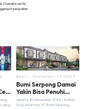
ak Chandra serta
ggenjot penjualan
4
News - November 30 2023
Bumi Serpong Damai
Cek
Yakin Bisa Penuhi
Target Marketing
rpong
Jakarta, 30 November 2023 – Entitas
Sales Tahun 2023
n yang
Grup Sinarmas, PT Bumi Serpong