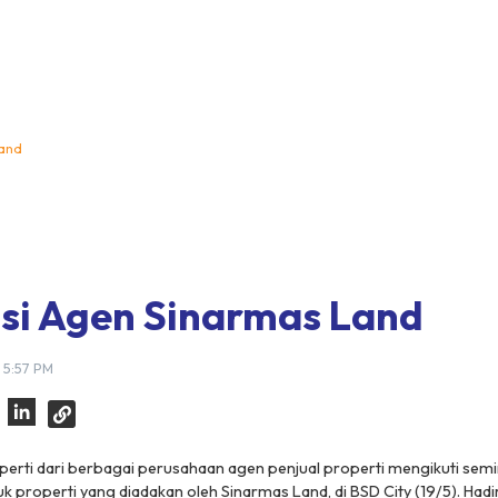
land
si Agen Sinarmas Land
5 5:57 PM
erti dari berbagai perusahaan agen penjual properti mengikuti semi
 properti yang diadakan oleh Sinarmas Land, di BSD City (19/5). Hadi