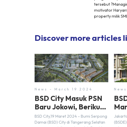
tersebut ?Managin
motivator Haryan
property milik S
Discover more articles li
News - March 19 2024
News
BSD City Masuk PSN
BSD
Baru Jokowi, Berikut
Mar
Alasannya
Rp9,
BSD City,19 Maret 2024 – Bumi Serpong
Jakart
20
Damai (BSD) City di Tangerang Selatan
(BSDE)