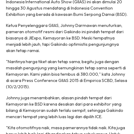
Indonesia International Auto Show (GIIAS) ini akan dimulai 20
hingga 30 Agustus mendatang di Indonesia Convention
Exhibition yang berada di kawasan Bumi Serpong Damai (BSD).
Ketua Penyelenggara GIIAS, Johnny Darmawan menuturkan,
pameran otomotif resmi dari Gaikindo ini pindah tempat dari
biasanya di JIExpo, Kemayoran ke BSD. Meski tempatnya
menjadi lebih jauh, tapi Gaikindo optimistis pengunjungnya
akan tetap ramai.
"Nantinya harga tiket akan tetap sama, begitu juga dengan
masalah pengunjung yang kemungkinan tetap sama seperti di
Kemayoran. Kami yakin bisa tembus di 380.000," kata Johnny
di acara Press Conference GIIAS 2015 di Empirica SCBD, Selasa
(10/2/2015).
Johnny juga menambahkan, alasan pindah tempat dari
Kemayoran ke BSD karena desakan dari para exhibitor yang
bilang di Kemayoran sudah terlalu sempit, sehingga Gaikindo
mencari tempat yang lebih luas lagi dan dipilih ICE.
"Kita otomotifnya naik, masa pamerannya tidak naik. Kita juga