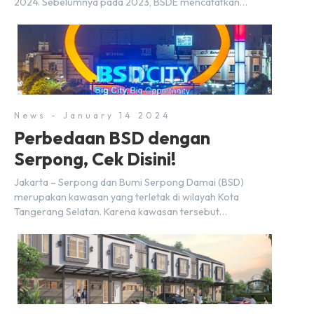
2024. Sebelumnya pada 2023, BSDE mencatatkan
realisasi penjualan sebesar Rp9,50 triliun yang
melampaui target prapenjualan sebesar Rp8,80 triliun.
Menurut Direktur BSDE Hermawan Wijaya menghadapi
2024, kondisi ekonomi global maupun nasional dapat
memengaruhi pertimbangan masyarakat untuk membeli
rumah maupun investasi di sektor […]
News - January 14 2024
Perbedaan BSD dengan
Serpong, Cek Disini!
Jakarta – Serpong dan Bumi Serpong Damai (BSD)
merupakan kawasan yang terletak di wilayah Kota
Tangerang Selatan. Karena kawasan tersebut
menggunakan nama Serpong, mungkin banyak di antara
kita yang mengira kedua wilayah ini merupakan tempat
yang sama. Padahal anggapan tersebut kurang tepat.
Sebab Serpong dan BSD merupakan dua kawasan yang
berbeda. Berikut penjelasannya. Baca Juga: […]