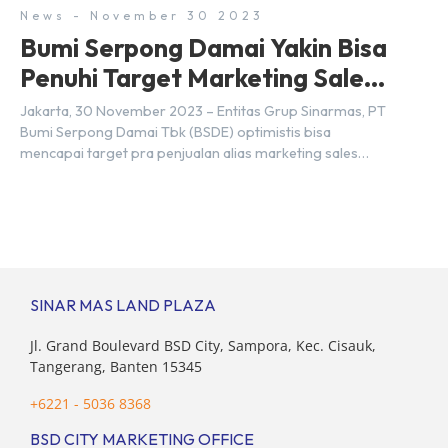
News - November 30 2023
Bumi Serpong Damai Yakin Bisa
Penuhi Target Marketing Sales
Tahun 2023
Jakarta, 30 November 2023 – Entitas Grup Sinarmas, PT
Bumi Serpong Damai Tbk (BSDE) optimistis bisa
mencapai target pra penjualan alias marketing sales
senilai Rp 8,8 triliun hingga tutup 2023. Direktur Bumi
Serpong Damai Hermawan Wijaya menjelaskan dengan
pencapain per September 2023 dan adanya insentif PPN
DTP, BSDE optimistis bisa melampaui target. “Kami yakin
target […]
SINAR MAS LAND PLAZA
Jl. Grand Boulevard BSD City, Sampora, Kec. Cisauk,
Tangerang, Banten 15345
+6221 - 5036 8368
BSD CITY MARKETING OFFICE