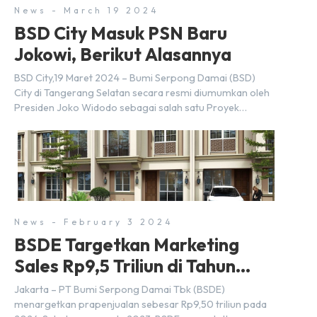
News - March 19 2024
BSD City Masuk PSN Baru
Jokowi, Berikut Alasannya
BSD City,19 Maret 2024 – Bumi Serpong Damai (BSD)
City di Tangerang Selatan secara resmi diumumkan oleh
Presiden Joko Widodo sebagai salah satu Proyek
Strategis Nasional (PSN) yang baru. Pengumuman ini
dibuat oleh Menteri Koordinator Bidang Perekonomian,
Airlangga Hartarto, setelah Rapat Terbatas (ratas)
bersama Jokowi di Istana Kepresidenan pada hari Senin,
18 Maret 2024. Selain […]
News - February 3 2024
BSDE Targetkan Marketing
Sales Rp9,5 Triliun di Tahun
2024
Jakarta – PT Bumi Serpong Damai Tbk (BSDE)
menargetkan prapenjualan sebesar Rp9,50 triliun pada