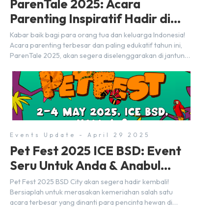
ParenTale 2025: Acara
Parenting Inspiratif Hadir di
BSD City!
Kabar baik bagi para orang tua dan keluarga Indonesia!
Acara parenting terbesar dan paling edukatif tahun ini,
ParenTale 2025, akan segera diselenggarakan di jantung
kawasan modern dan inovatif BSD City. Bertempat di Hall
5, ICE BSD, acara ini akan berlangsung selama tiga hari
penuh, yaitu pada 2 hingga 4 Mei 2025. Diselenggarakan
oleh Parentstory dan […]
Events Update - April 29 2025
Pet Fest 2025 ICE BSD: Event
Seru Untuk Anda & Anabul
Kesayangan!
Pet Fest 2025 BSD City akan segera hadir kembali!
Bersiaplah untuk merasakan kemeriahan salah satu
acara terbesar yang dinanti para pencinta hewan di
Indonesia. Tandai kalender Anda—2 hingga 4 Mei 2025 di