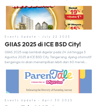
Indonesia Convention Exhibition (ICE) BSD City, tepatnya
di Hall 9, Booth Sinar Mas Land. Partisipasi ini menjadi
wujud komitmen Sinar Mas Land dalam memberikan
kemudahan dan pengalaman berbeda bagi para pencari
hunian […]
Events Update - July 22 2025
GIIAS 2025 di ICE BSD City!
GIIAS 2025 siap kembali digelar pada 24 Juli hingga 3
Agustus 2025 di ICE BSD City, Tangerang. Ajang otomotif
bergengsi ini akan menampilkan lebih dari 60 merek
mobil, 20-an merek motor, serta ratusan industri
pendukung. Tak hanya menjadi pusat perhatian bagi
para pecinta otomotif, GIIAS juga menjadi tempat
berkumpulnya komunitas dan pelaku industri untuk
menjalin […]
Events Update - April 30 2025