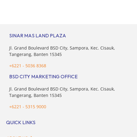
Hall 6-8, ICE BSD City! Di ajang Pet Fest 2025 ini, Anda
dan hewan kesayanganmu bisa menikmati beragam
aktivitas interaktif bersama komunitas pecinta […]
SINAR MAS LAND PLAZA
Jl. Grand Boulevard BSD City, Sampora, Kec. Cisauk,
Tangerang, Banten 15345
+6221 - 5036 8368
BSD CITY MARKETING OFFICE
Jl. Grand Boulevard BSD City, Sampora, Kec. Cisauk,
Tangerang, Banten 15345
+6221 - 5315 9000
QUICK LINKS