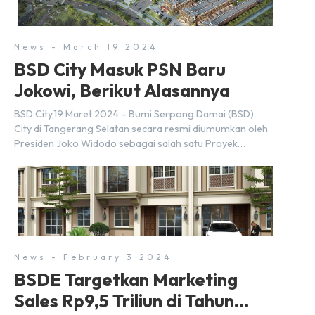
News - March 19 2024
BSD City Masuk PSN Baru
Jokowi, Berikut Alasannya
BSD City,19 Maret 2024 – Bumi Serpong Damai (BSD)
City di Tangerang Selatan secara resmi diumumkan oleh
Presiden Joko Widodo sebagai salah satu Proyek
Strategis Nasional (PSN) yang baru. Pengumuman ini
dibuat oleh Menteri Koordinator Bidang Perekonomian,
Airlangga Hartarto, setelah Rapat Terbatas (ratas)
bersama Jokowi di Istana Kepresidenan pada hari Senin,
18 Maret 2024. Selain […]
News - February 3 2024
BSDE Targetkan Marketing
Sales Rp9,5 Triliun di Tahun