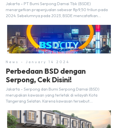
2024
Jakarta – PT Bumi Serpong Damai Tbk (BSDE)
menargetkan prapenjualan sebesar Rp9,50 triliun pada
2024. Sebelumnya pada 2023, BSDE mencatatkan
realisasi penjualan sebesar Rp9,50 triliun yang
melampaui target prapenjualan sebesar Rp8,80 triliun.
Menurut Direktur BSDE Hermawan Wijaya menghadapi
2024, kondisi ekonomi global maupun nasional dapat
memengaruhi pertimbangan masyarakat untuk membeli
rumah maupun investasi di sektor […]
News - January 14 2024
Perbedaan BSD dengan
Serpong, Cek Disini!
Jakarta – Serpong dan Bumi Serpong Damai (BSD)
merupakan kawasan yang terletak di wilayah Kota
Tangerang Selatan. Karena kawasan tersebut
menggunakan nama Serpong, mungkin banyak di antara
kita yang mengira kedua wilayah ini merupakan tempat
yang sama. Padahal anggapan tersebut kurang tepat.
Sebab Serpong dan BSD merupakan dua kawasan yang