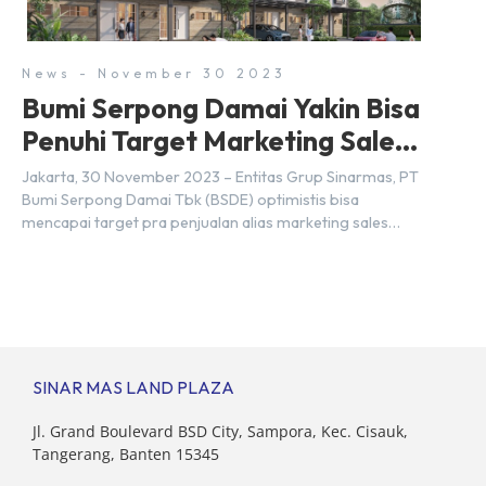
berbeda. Berikut penjelasannya. Baca Juga: […]
News - November 30 2023
Bumi Serpong Damai Yakin Bisa
Penuhi Target Marketing Sales
Tahun 2023
Jakarta, 30 November 2023 – Entitas Grup Sinarmas, PT
Bumi Serpong Damai Tbk (BSDE) optimistis bisa
mencapai target pra penjualan alias marketing sales
senilai Rp 8,8 triliun hingga tutup 2023. Direktur Bumi
Serpong Damai Hermawan Wijaya menjelaskan dengan
pencapain per September 2023 dan adanya insentif PPN
DTP, BSDE optimistis bisa melampaui target. “Kami yakin
target […]
SINAR MAS LAND PLAZA
Jl. Grand Boulevard BSD City, Sampora, Kec. Cisauk,
Tangerang, Banten 15345