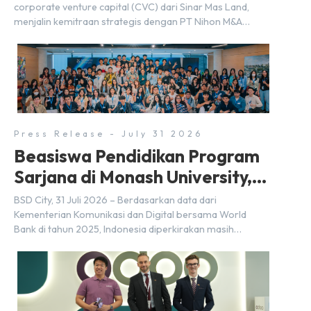
corporate venture capital (CVC) dari Sinar Mas Land,
menjalin kemitraan strategis dengan PT Nihon M&A
Center Indonesia (NMAI), bagian dari Nihon M&A Center
Holdings Inc. Kemitraan tersebut ditandai dengan
penandatanganan Memorandum of Understanding
(MoU) oleh Bayu Seto (Partner at Living Lab Ventures)
dan Kosuke Kawata […]
Press Release - July 31 2026
Beasiswa Pendidikan Program
Sarjana di Monash University,
BSD City
BSD City, 31 Juli 2026 – Berdasarkan data dari
Kementerian Komunikasi dan Digital bersama World
Bank di tahun 2025, Indonesia diperkirakan masih
membutuhkan sekitar 3 juta talenta digital hingga tahun
2030 atau setara dengan 600 ribu tenaga digital baru
setiap tahunnya untuk mendukung percepatan
transformasi digital di berbagai sektor strategis.
Kebutuhan tersebut menjadikan pengembangan sumber