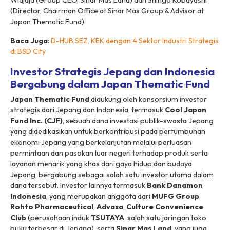
Widjaja (Group CEO, Sinar Mas Land) dan Shingo Kobayashi
(Director, Chairman Office at Sinar Mas Group & Advisor at
Japan Thematic Fund).
Baca Juga
:
D-HUB SEZ, KEK dengan 4 Sektor Industri Strategis
di BSD City
Investor Strategis Jepang dan Indonesia
Bergabung dalam Japan Thematic Fund
Japan Thematic Fund
didukung oleh konsorsium investor
strategis dari Jepang dan Indonesia, termasuk
Cool Japan
Fund Inc. (CJF)
, sebuah dana investasi publik-swasta Jepang
yang didedikasikan untuk berkontribusi pada pertumbuhan
ekonomi Jepang yang berkelanjutan melalui perluasan
permintaan dan pasokan luar negeri terhadap produk serta
layanan menarik yang khas dari gaya hidup dan budaya
Jepang, bergabung sebagai salah satu investor utama dalam
dana tersebut. Investor lainnya termasuk
Bank Danamon
Indonesia
, yang merupakan anggota dari
MUFG Group
,
Rohto Pharmaceutical
,
Advasa
,
Culture Convenience
Club
(perusahaan induk
TSUTAYA
, salah satu jaringan toko
buku terbesar di Jepang), serta
Sinar Mas Land
, yang juga