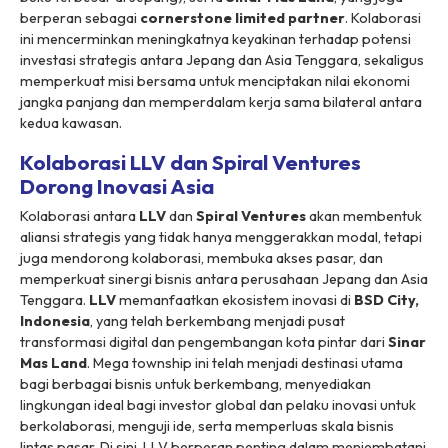
berperan sebagai
cornerstone limited partner
. Kolaborasi
ini mencerminkan meningkatnya keyakinan terhadap potensi
investasi strategis antara Jepang dan Asia Tenggara, sekaligus
memperkuat misi bersama untuk menciptakan nilai ekonomi
jangka panjang dan memperdalam kerja sama bilateral antara
kedua kawasan.
Kolaborasi LLV dan Spiral Ventures
Dorong Inovasi Asia
Kolaborasi antara
LLV
dan
Spiral Ventures
akan membentuk
aliansi strategis yang tidak hanya menggerakkan modal, tetapi
juga mendorong kolaborasi, membuka akses pasar, dan
memperkuat sinergi bisnis antara perusahaan Jepang dan Asia
Tenggara.
LLV
memanfaatkan ekosistem inovasi di
BSD City,
Indonesia
, yang telah berkembang menjadi pusat
transformasi digital dan pengembangan kota pintar dari
Sinar
Mas Land
.
Mega township
ini telah menjadi destinasi utama
bagi berbagai bisnis untuk berkembang, menyediakan
lingkungan ideal bagi investor global dan pelaku inovasi untuk
berkolaborasi, menguji ide, serta memperluas skala bisnis
lintas pasar. Di sini, LLV berperan penting dalam menjembatani