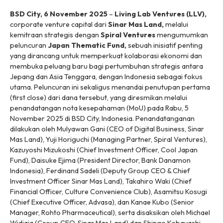
BSD City, 6 November 2025
–
Living Lab Ventures (LLV),
corporate venture capital
dari
Sinar Mas Land,
melalui
kemitraan strategis dengan
Spiral Ventures
mengumumkan
peluncuran
Japan Thematic Fund,
sebuah inisiatif penting
yang dirancang untuk memperkuat kolaborasi ekonomi dan
membuka peluang baru bagi pertumbuhan strategis antara
Jepang dan Asia Tenggara, dengan Indonesia sebagai fokus
utama. Peluncuran ini sekaligus menandai penutupan pertama
(
first close)
dari dana tersebut, yang diresmikan melalui
penandatangan nota kesepahaman (MoU) pada Rabu, 5
November 2025 di BSD City, Indonesia. Penandatanganan
dilakukan oleh Mulyawan Gani (CEO of Digital Business, Sinar
Mas Land), Yuji Horiguchi (Managing Partner, Spiral Ventures),
Kazuyoshi Mizukoshi (Chief Investment Officer, Cool Japan
Fund), Daisuke Ejima (President Director, Bank Danamon
Indonesia), Ferdinand Sadeli (Deputy Group CEO & Chief
Investment Officer Sinar Mas Land), Takahiro Waki (Chief
Financial Officer, Culture Convenience Club), Asamitsu Kosugi
(Chief Executive Officer, Advasa), dan Kanae Kubo (Senior
Manager, Rohto Pharmaceutical), serta disaksikan oleh Michael