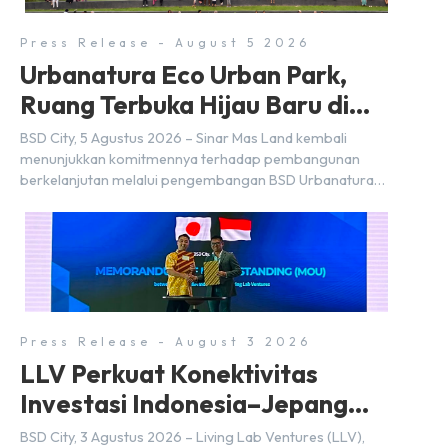
Press Release - August 5 2026
Urbanatura Eco Urban Park,
Ruang Terbuka Hijau Baru di
BSD City
BSD City, 5 Agustus 2026 – Sinar Mas Land kembali
menunjukkan komitmennya terhadap pembangunan
berkelanjutan melalui pengembangan BSD Urbanatura
Eco Urban Park, sebuah ruang terbuka hijau multifungsi
dengan jalur sungai sepanjang 1,5 km yang dikelilingi
lanskap tropis rimbun di BSD City yang sebelumnya
dikenal sebagai Green Pathway. Transformasi ini
merupakan bagian dari upaya perusahaan untuk […]
Press Release - August 3 2026
LLV Perkuat Konektivitas
Investasi Indonesia–Jepang
(FDI) pada 2025
BSD City, 3 Agustus 2026 – Living Lab Ventures (LLV),