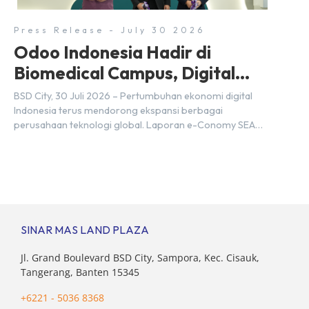
daya […]
Press Release - July 30 2026
Odoo Indonesia Hadir di
Biomedical Campus, Digital
Hub, BSD City
BSD City, 30 Juli 2026 – Pertumbuhan ekonomi digital
Indonesia terus mendorong ekspansi berbagai
perusahaan teknologi global. Laporan e-Conomy SEA
2025 oleh Google, Temasek, dan Bain & Company
menempatkan Indonesia sebagai salah satu pasar digital
terbesar di Asia Tenggara dengan nilai ekonomi hampir
mencapai US$100 miliar, tumbuh sebesar 14%
dibandingkan dengan tahun sebelumnya. Kondisi ini […]
SINAR MAS LAND PLAZA
Jl. Grand Boulevard BSD City, Sampora, Kec. Cisauk,
Tangerang, Banten 15345
+6221 - 5036 8368