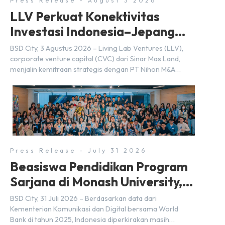
Press Release - August 3 2026
LLV Perkuat Konektivitas
Investasi Indonesia–Jepang
(FDI) pada 2025
BSD City, 3 Agustus 2026 – Living Lab Ventures (LLV),
corporate venture capital (CVC) dari Sinar Mas Land,
menjalin kemitraan strategis dengan PT Nihon M&A
Center Indonesia (NMAI), bagian dari Nihon M&A Center
Holdings Inc. Kemitraan tersebut ditandai dengan
penandatanganan Memorandum of Understanding
(MoU) oleh Bayu Seto (Partner at Living Lab Ventures)
dan Kosuke Kawata […]
Press Release - July 31 2026
Beasiswa Pendidikan Program
Sarjana di Monash University,
BSD City
BSD City, 31 Juli 2026 – Berdasarkan data dari
Kementerian Komunikasi dan Digital bersama World
Bank di tahun 2025, Indonesia diperkirakan masih