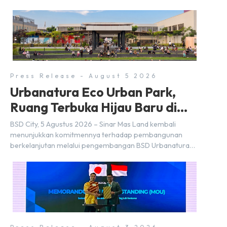
Press Release - August 5 2026
Urbanatura Eco Urban Park,
Ruang Terbuka Hijau Baru di
BSD City
BSD City, 5 Agustus 2026 – Sinar Mas Land kembali
menunjukkan komitmennya terhadap pembangunan
berkelanjutan melalui pengembangan BSD Urbanatura
Eco Urban Park, sebuah ruang terbuka hijau multifungsi
dengan jalur sungai sepanjang 1,5 km yang dikelilingi
lanskap tropis rimbun di BSD City yang sebelumnya
dikenal sebagai Green Pathway. Transformasi ini
merupakan bagian dari upaya perusahaan untuk […]