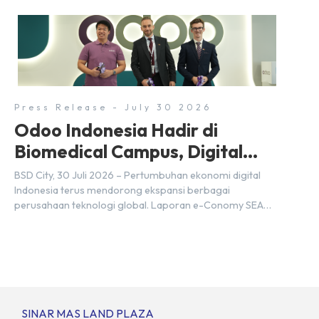
membutuhkan sekitar 3 juta talenta digital hingga tahun
2030 atau setara dengan 600 ribu tenaga digital baru
setiap tahunnya untuk mendukung percepatan
transformasi digital di berbagai sektor strategis.
Kebutuhan tersebut menjadikan pengembangan sumber
daya […]
Press Release - July 30 2026
Odoo Indonesia Hadir di
Biomedical Campus, Digital
Hub, BSD City
BSD City, 30 Juli 2026 – Pertumbuhan ekonomi digital
Indonesia terus mendorong ekspansi berbagai
perusahaan teknologi global. Laporan e-Conomy SEA
2025 oleh Google, Temasek, dan Bain & Company
menempatkan Indonesia sebagai salah satu pasar digital
terbesar di Asia Tenggara dengan nilai ekonomi hampir
mencapai US$100 miliar, tumbuh sebesar 14%
dibandingkan dengan tahun sebelumnya. Kondisi ini […]
SINAR MAS LAND PLAZA