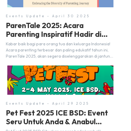
Events Update - April 30 2025
ParenTale 2025: Acara
Parenting Inspiratif Hadir di
BSD City!
Kabar baik bagi para orang tua dan keluarga Indonesia!
Acara parenting terbesar dan paling edukatif tahun ini,
ParenTale 2025, akan segera diselenggarakan di jantung
kawasan modern dan inovatif BSD City. Bertempat di Hall
5, ICE BSD, acara ini akan berlangsung selama tiga hari
penuh, yaitu pada 2 hingga 4 Mei 2025. Diselenggarakan
oleh Parentstory dan […]
Events Update - April 29 2025
Pet Fest 2025 ICE BSD: Event
Seru Untuk Anda & Anabul
Kesayangan!