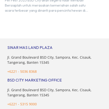
Pet Fest 2025 BSD City akan segera hadir kembali!
Bersiaplah untuk merasakan kemeriahan salah satu
acara terbesar yang dinanti para pencinta hewan di
Indonesia. Tandai kalender Anda—2 hingga 4 Mei 2025 di
Hall 6-8, ICE BSD City! Di ajang Pet Fest 2025 ini, Anda
dan hewan kesayanganmu bisa menikmati beragam
aktivitas interaktif bersama komunitas pecinta […]
SINAR MAS LAND PLAZA
Jl. Grand Boulevard BSD City, Sampora, Kec. Cisauk,
Tangerang, Banten 15345
+6221 - 5036 8368
BSD CITY MARKETING OFFICE
Jl. Grand Boulevard BSD City, Sampora, Kec. Cisauk,
Tangerang, Banten 15345
+6221 - 5315 9000