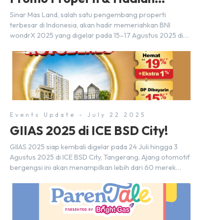
Eksklusif
Sinar Mas Land, salah satu pengembang properti
terbesar di Indonesia, akan hadir memeriahkan BNI
wondrX 2025 yang digelar pada 15–17 Agustus 2025 di
Indonesia Convention Exhibition (ICE) BSD City, tepatnya
di Hall 9, Booth Sinar Mas Land. Partisipasi ini menjadi
wujud komitmen Sinar Mas Land dalam memberikan
kemudahan dan pengalaman berbeda bagi para pencari
hunian […]
Events Update - July 22 2025
GIIAS 2025 di ICE BSD City!
GIIAS 2025 siap kembali digelar pada 24 Juli hingga 3
Agustus 2025 di ICE BSD City, Tangerang. Ajang otomotif
bergengsi ini akan menampilkan lebih dari 60 merek
mobil, 20-an merek motor, serta ratusan industri
pendukung. Tak hanya menjadi pusat perhatian bagi
para pecinta otomotif, GIIAS juga menjadi tempat
berkumpulnya komunitas dan pelaku industri untuk
menjalin […]