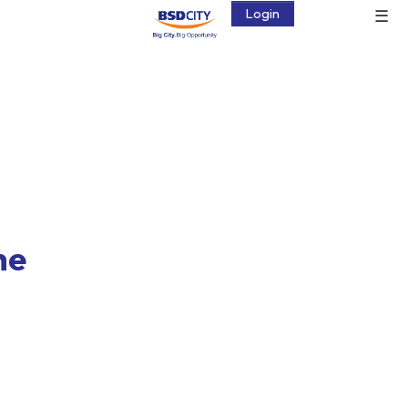
☰
Login
he