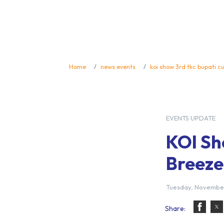
Home
news events
koi show 3rd tkc bupati c
EVENTS UPDATE
KOI Sh
Breeze
Tuesday, November
Share: