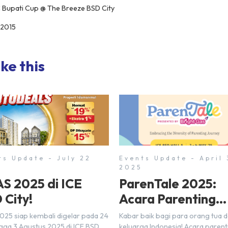
 Bupati Cup @ The Breeze BSD City
 2015
ke this
ts Update - July 22
Events Update - April
2025
AS 2025 di ICE
ParenTale 2025:
 City!
Acara Parenting
Inspiratif Hadir di
2025 siap kembali digelar pada 24
Kabar baik bagi para orang tua 
ngga 3 Agustus 2025 di ICE BSD
keluarga Indonesia! Acara parent