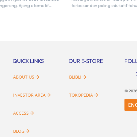
BSD City!
Tangerang. Ajang otomotif
terbesar dan paling edukatif tahun
gsi ini akan menampilkan lebih
ParenTale 2025, akan segera
0 merek mobil, 20-an merek
diselenggarakan di jantung kawa
serta ratusan industri
modern dan inovatif BSD City.
ung. Tak hanya menjadi pusat
Bertempat di Hall 5, ICE BSD, acar
ian bagi para pecinta otomotif,
akan berlangsung selama tiga ha
juga menjadi tempat
penuh, yaitu pada 2 hingga 4 Mei
pulnya komunitas dan pelaku
Diselenggarakan oleh Parentsto
i untuk menjalin […]
[…]
QUICK LINKS
OUR E-STORE
FOL
ABOUT US
BLIBLI
©
202
INVESTOR AREA
TOKOPEDIA
EN
ACCESS
BLOG