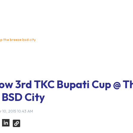
up the breeze bsd city
ow 3rd TKC Bupati Cup @ T
 BSD City
 10, 2015 10:43 AM