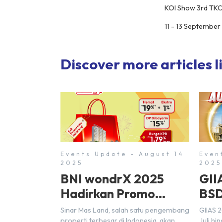
KOI Show 3rd TKC
11 - 13 September
Discover more articles li
Events Update - August 14
Even
2025
2025
BNI wondrX 2025
GII
Hadirkan Promo
BSD
Properti & Hadiah
Sinar Mas Land, salah satu pengembang
GIIAS 
properti terbesar di Indonesia, akan
Juli hi