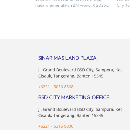
Eksklusif
hadir memeriahkan BNI wondrX 2025
City, 
yang digelar pada 15–17 Agustus 2025
bergen
di Indonesia Convention Exhibition (ICE)
dari 6
BSD City, tepatnya di Hall 9, Booth Sinar
motor, 
Mas Land. Partisipasi ini menjadi wujud
penduk
komitmen Sinar Mas Land dalam
perhat
memberikan kemudahan dan
GIIAS 
pengalaman berbeda bagi para pencari
berkum
hunian […]
industr
SINAR MAS LAND PLAZA
Jl. Grand Boulevard BSD City, Sampora, Kec.
Cisauk, Tangerang, Banten 15345
+6221 - 5036 8368
BSD CITY MARKETING OFFICE
Jl. Grand Boulevard BSD City, Sampora, Kec.
Cisauk, Tangerang, Banten 15345
+6221 - 5315 9000