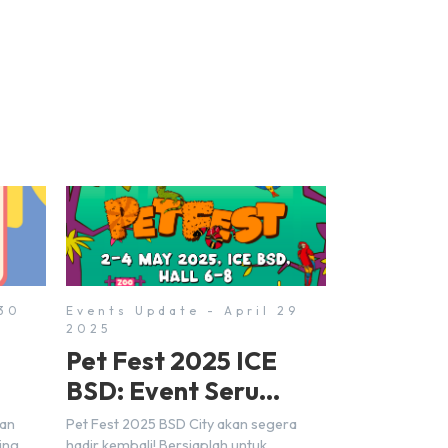
 30
Events Update - April 29
2025
Pet Fest 2025 ICE
BSD: Event Seru
Untuk Anda & Anabul
dan
Pet Fest 2025 BSD City akan segera
ing
hadir kembali! Bersiaplah untuk