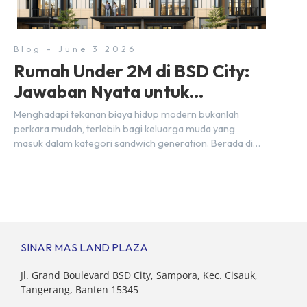
dua pusat pergerakan massa […]
Blog - June 3 2026
Rumah Under 2M di BSD City:
Jawaban Nyata untuk
Kebutuhan Generasi Sandwich
Menghadapi tekanan biaya hidup modern bukanlah
perkara mudah, terlebih bagi keluarga muda yang
masuk dalam kategori sandwich generation. Berada di
usia produktif, kelompok ini memikul tanggung jawab
finansial ganda: mencukupi kebutuhan keluarga inti
(pasangan dan anak) sekaligus menyokong orang tua di
waktu bersamaan. Fenomena urban ini kian marak di
kota-kota besar, termasuk di kawasan berkembang […]
SINAR MAS LAND PLAZA
Jl. Grand Boulevard BSD City, Sampora, Kec. Cisauk,
Tangerang, Banten 15345