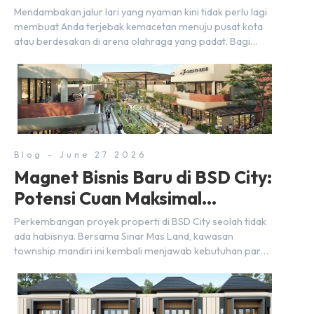
BSD City
Mendambakan jalur lari yang nyaman kini tidak perlu lagi
membuat Anda terjebak kemacetan menuju pusat kota
atau berdesakan di arena olahraga yang padat. Bagi
warga BSD City, berolahraga rutin bisa dinikmati
langsung di lingkungan sekitar yang rindang, estetik, dan
menenangkan. Sebagai kawasan township terpadu, BSD
City terus bertransformasi menjadi area hunian modern
yang sangat mendukung […]
Blog - June 27 2026
Magnet Bisnis Baru di BSD City:
Potensi Cuan Maksimal
Selangkah dari Stasiun
Perkembangan proyek properti di BSD City seolah tidak
ada habisnya. Bersama Sinar Mas Land, kawasan
township mandiri ini kembali menjawab kebutuhan para
pelaku usaha akan ruang komersial yang menjanjikan
lewat kehadiran Wander Alley Walk. Ruko terbaru di BSD
City ini datang dengan keunggulan geografis yang
sangat strategis. Letaknya menempel langsung dengan