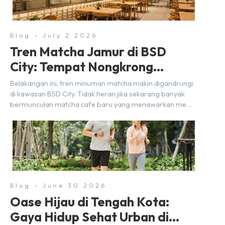
Blog - July 2 2026
Tren Matcha Jamur di BSD
City: Tempat Nongkrong
Estetik Dekat Hunian
Belakangan ini, tren minuman matcha makin digandrungi
di kawasan BSD City. Tidak heran jika sekarang banyak
bermunculan matcha cafe baru yang menawarkan menu
autentik, konsep visual yang estetik, serta atmosfer yang
nyaman, baik untuk produktif bekerja (WFC) maupun
sekadar bersantai bersama orang terdekat. Kabar
baiknya, deretan kafe hits ini tersebar di lokasi-lokasi
strategis yang sangat […]
Blog - June 30 2026
Oase Hijau di Tengah Kota:
Gaya Hidup Sehat Urban di