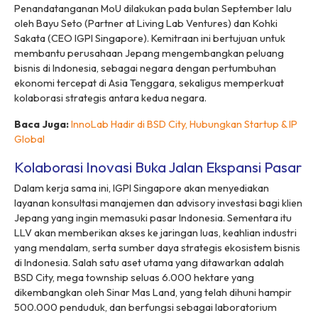
Penandatanganan MoU dilakukan pada bulan September lalu
oleh Bayu Seto (Partner at Living Lab Ventures) dan Kohki
Sakata (CEO IGPI Singapore). Kemitraan ini bertujuan untuk
membantu perusahaan Jepang mengembangkan peluang
bisnis di Indonesia, sebagai negara dengan pertumbuhan
ekonomi tercepat di Asia Tenggara, sekaligus memperkuat
kolaborasi strategis antara kedua negara.
Baca Juga:
InnoLab Hadir di BSD City, Hubungkan Startup & IP
Global
Kolaborasi Inovasi Buka Jalan Ekspansi Pasar
Dalam kerja sama ini, IGPI Singapore akan menyediakan
layanan konsultasi manajemen dan
advisory
investasi bagi klien
Jepang yang ingin memasuki pasar Indonesia. Sementara itu
LLV akan memberikan akses ke jaringan luas, keahlian industri
yang mendalam, serta sumber daya strategis ekosistem bisnis
di Indonesia. Salah satu aset utama yang ditawarkan adalah
BSD City,
mega township
seluas 6.000 hektare yang
dikembangkan oleh Sinar Mas Land, yang telah dihuni hampir
500.000 penduduk, dan berfungsi sebagai laboratorium