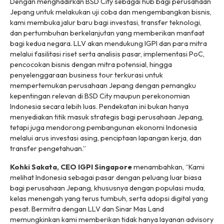
Dengan menghadirkan BSD City sebagai
hub
bagi perusahaan
Jepang untuk melakukan uji coba dan mengembangkan bisnis,
kami membuka jalur baru bagi investasi, transfer teknologi,
dan pertumbuhan berkelanjutan yang memberikan manfaat
bagi kedua negara. LLV akan mendukung IGPI dan para mitra
melalui fasilitasi riset serta analisis pasar, implementasi PoC,
pencocokan bisnis dengan mitra potensial, hingga
penyelenggaraan
business tour
terkurasi untuk
mempertemukan perusahaan Jepang dengan pemangku
kepentingan relevan di BSD City maupun perekonomian
Indonesia secara lebih luas. Pendekatan ini bukan hanya
menyediakan titik masuk strategis bagi perusahaan Jepang,
tetapi juga mendorong pembangunan ekonomi Indonesia
melalui arus investasi asing, penciptaan lapangan kerja, dan
transfer pengetahuan.”
Kohki Sakata, CEO IGPI Singapore
menambahkan, “Kami
melihat Indonesia sebagai pasar dengan peluang luar biasa
bagi perusahaan Jepang, khususnya dengan populasi muda,
kelas menengah yang terus tumbuh, serta adopsi digital yang
pesat. Bermitra dengan LLV dan Sinar Mas Land
memungkinkan kami memberikan tidak hanya layanan
advisory