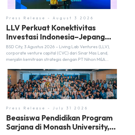
merupakan bagian dari upaya perusahaan untuk […]
Press Release - August 3 2026
LLV Perkuat Konektivitas
Investasi Indonesia–Jepang
(FDI) pada 2025
BSD City, 3 Agustus 2026 – Living Lab Ventures (LLV),
corporate venture capital (CVC) dari Sinar Mas Land,
menjalin kemitraan strategis dengan PT Nihon M&A
Center Indonesia (NMAI), bagian dari Nihon M&A Center
Holdings Inc. Kemitraan tersebut ditandai dengan
penandatanganan Memorandum of Understanding
(MoU) oleh Bayu Seto (Partner at Living Lab Ventures)
dan Kosuke Kawata […]
Press Release - July 31 2026
Beasiswa Pendidikan Program
Sarjana di Monash University,