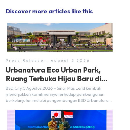
Discover more articles like this
Press Release - August 5 2026
Urbanatura Eco Urban Park,
Ruang Terbuka Hijau Baru di
BSD City
BSD City, 5 Agustus 2026 – Sinar Mas Land kembali
menunjukkan komitmennya terhadap pembangunan
berkelanjutan melalui pengembangan BSD Urbanatura
Eco Urban Park, sebuah ruang terbuka hijau multifungsi
dengan jalur sungai sepanjang 1,5 km yang dikelilingi
lanskap tropis rimbun di BSD City yang sebelumnya
dikenal sebagai Green Pathway. Transformasi ini