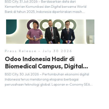
BSD City
BSD City, 31 Juli 2026 – Berdasarkan data dari
Kementerian Komunikasi dan Digital bersama World
Bank di tahun 2025, Indonesia diperkirakan masih
membutuhkan sekitar 3 juta talenta digital hingga tahun
2030 atau setara dengan 600 ribu tenaga digital baru
setiap tahunnya untuk mendukung percepatan
transformasi digital di berbagai sektor strategis.
Kebutuhan tersebut menjadikan pengembangan sumber
daya […]
Press Release - July 30 2026
Odoo Indonesia Hadir di
Biomedical Campus, Digital
Hub, BSD City
BSD City, 30 Juli 2026 – Pertumbuhan ekonomi digital
Indonesia terus mendorong ekspansi berbagai
perusahaan teknologi global. Laporan e-Conomy SEA
2025 oleh Google, Temasek, dan Bain & Company
menempatkan Indonesia sebagai salah satu pasar digital
terbesar di Asia Tenggara dengan nilai ekonomi hampir
mencapai US$100 miliar, tumbuh sebesar 14%