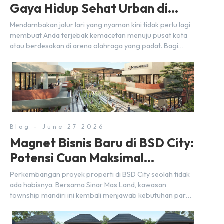
Gaya Hidup Sehat Urban di
BSD City
Mendambakan jalur lari yang nyaman kini tidak perlu lagi
membuat Anda terjebak kemacetan menuju pusat kota
atau berdesakan di arena olahraga yang padat. Bagi
warga BSD City, berolahraga rutin bisa dinikmati
langsung di lingkungan sekitar yang rindang, estetik, dan
menenangkan. Sebagai kawasan township terpadu, BSD
City terus bertransformasi menjadi area hunian modern
yang sangat mendukung […]
Blog - June 27 2026
Magnet Bisnis Baru di BSD City:
Potensi Cuan Maksimal
Selangkah dari Stasiun
Perkembangan proyek properti di BSD City seolah tidak
ada habisnya. Bersama Sinar Mas Land, kawasan
township mandiri ini kembali menjawab kebutuhan para
pelaku usaha akan ruang komersial yang menjanjikan
lewat kehadiran Wander Alley Walk. Ruko terbaru di BSD