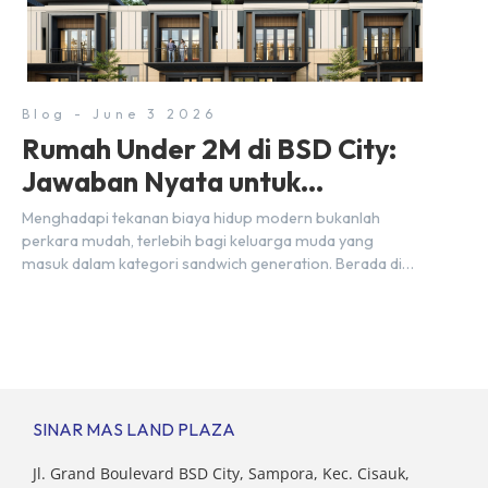
City ini datang dengan keunggulan geografis yang
sangat strategis. Letaknya menempel langsung dengan
dua pusat pergerakan massa […]
Blog - June 3 2026
Rumah Under 2M di BSD City:
Jawaban Nyata untuk
Kebutuhan Generasi Sandwich
Menghadapi tekanan biaya hidup modern bukanlah
perkara mudah, terlebih bagi keluarga muda yang
masuk dalam kategori sandwich generation. Berada di
usia produktif, kelompok ini memikul tanggung jawab
finansial ganda: mencukupi kebutuhan keluarga inti
(pasangan dan anak) sekaligus menyokong orang tua di
waktu bersamaan. Fenomena urban ini kian marak di
kota-kota besar, termasuk di kawasan berkembang […]
SINAR MAS LAND PLAZA
Jl. Grand Boulevard BSD City, Sampora, Kec. Cisauk,