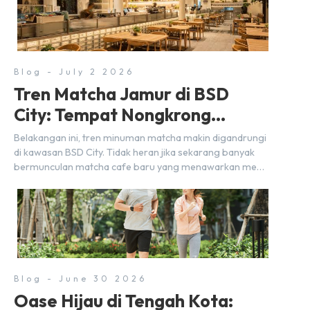
Blog - July 2 2026
Tren Matcha Jamur di BSD
City: Tempat Nongkrong
Estetik Dekat Hunian
Belakangan ini, tren minuman matcha makin digandrungi
di kawasan BSD City. Tidak heran jika sekarang banyak
bermunculan matcha cafe baru yang menawarkan menu
autentik, konsep visual yang estetik, serta atmosfer yang
nyaman, baik untuk produktif bekerja (WFC) maupun
sekadar bersantai bersama orang terdekat. Kabar
baiknya, deretan kafe hits ini tersebar di lokasi-lokasi
strategis yang sangat […]
Blog - June 30 2026
Oase Hijau di Tengah Kota: