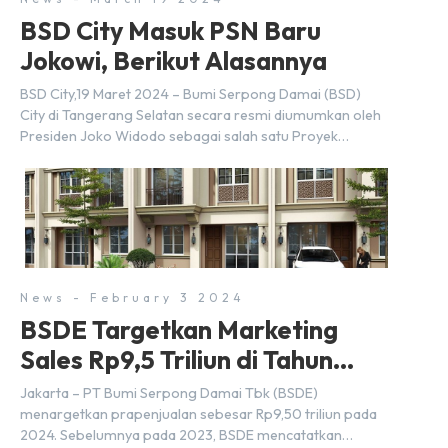
BSD City Masuk PSN Baru
Jokowi, Berikut Alasannya
BSD City,19 Maret 2024 – Bumi Serpong Damai (BSD)
City di Tangerang Selatan secara resmi diumumkan oleh
Presiden Joko Widodo sebagai salah satu Proyek
Strategis Nasional (PSN) yang baru. Pengumuman ini
dibuat oleh Menteri Koordinator Bidang Perekonomian,
Airlangga Hartarto, setelah Rapat Terbatas (ratas)
bersama Jokowi di Istana Kepresidenan pada hari Senin,
18 Maret 2024. Selain […]
News - February 3 2024
BSDE Targetkan Marketing
Sales Rp9,5 Triliun di Tahun
2024
Jakarta – PT Bumi Serpong Damai Tbk (BSDE)
menargetkan prapenjualan sebesar Rp9,50 triliun pada
2024. Sebelumnya pada 2023, BSDE mencatatkan