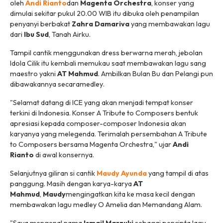
oleh
Andi Rianto
dan
Magenta Orchestra
, konser yang
dimulai sekitar pukul 20.00 WIB itu dibuka oleh penampilan
penyanyi berbakat
Zahra Damariva
yang membawakan lagu
dari
Ibu Sud
,
Tanah Airku
.
Tampil cantik menggunakan dress berwarna merah, jebolan
Idola Cilik itu kembali memukau saat membawakan lagu sang
maestro yakni
AT Mahmud
.
Ambilkan Bulan Bu
dan
Pelangi
pun
dibawakannya secara
medley
.
"Selamat datang di ICE yang akan menjadi tempat konser
terkini di Indonesia. Konser A Tribute to Composers bentuk
apresiasi kepada composer-composer Indonesia akan
karyanya yang melegenda. Terimalah persembahan A Tribute
to Composers bersama Magenta Orchestra," ujar
Andi
Rianto
di awal konsernya.
Selanjutnya giliran si cantik
Maudy Ayunda
yang tampil di atas
panggung. Masih dengan karya-karya
AT
Mahmud
,
Maudy
mengingatkan kita ke masa kecil dengan
membawakan lagu
medley O Amelia
dan
Memandang Alam
.