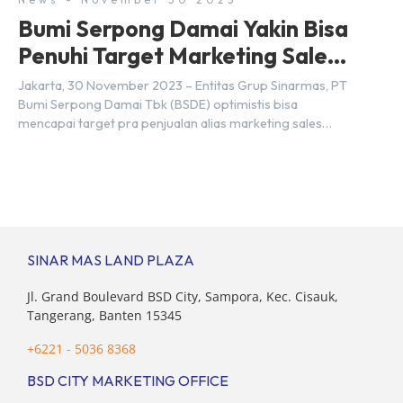
Bumi Serpong Damai Yakin Bisa
Penuhi Target Marketing Sales
Tahun 2023
Jakarta, 30 November 2023 – Entitas Grup Sinarmas, PT
Bumi Serpong Damai Tbk (BSDE) optimistis bisa
mencapai target pra penjualan alias marketing sales
senilai Rp 8,8 triliun hingga tutup 2023. Direktur Bumi
Serpong Damai Hermawan Wijaya menjelaskan dengan
pencapain per September 2023 dan adanya insentif PPN
DTP, BSDE optimistis bisa melampaui target. “Kami yakin
target […]
SINAR MAS LAND PLAZA
Jl. Grand Boulevard BSD City, Sampora, Kec. Cisauk,
Tangerang, Banten 15345
+6221 - 5036 8368
BSD CITY MARKETING OFFICE