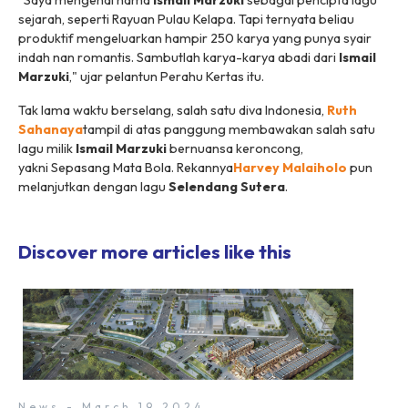
"Saya mengenal nama
Ismail Marzuki
sebagai pencipta lagu
sejarah, seperti
Rayuan Pulau Kelapa
. Tapi ternyata beliau
produktif mengeluarkan hampir 250 karya yang punya syair
indah nan romantis. Sambutlah karya-karya abadi dari
Ismail
Marzuki
," ujar pelantun Perahu Kertas itu.
Tak lama waktu berselang, salah satu diva Indonesia,
Ruth
Sahanaya
tampil di atas panggung membawakan salah satu
lagu milik
Ismail Marzuki
bernuansa keroncong,
yakni
Sepasang Mata Bola
. Rekannya
Harvey Malaiholo
pun
melanjutkan dengan lagu
Selendang Sutera
.
Discover more articles like this
News - March 19 2024