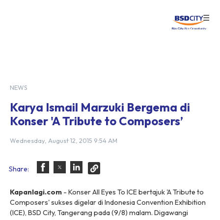
☰
Login
NEWS
Karya Ismail Marzuki Bergema di
Konser 'A Tribute to Composers’
Wednesday, August 12, 2015 9:54 AM
Share:
Kapanlagi.com
- Konser All Eyes To ICE bertajuk 'A Tribute to
Composers' sukses digelar di Indonesia Convention Exhibition
(ICE), BSD City, Tangerang pada (9/8) malam. Digawangi