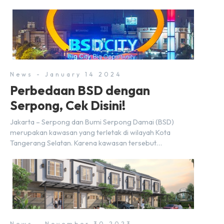
realisasi penjualan sebesar Rp9,50 triliun yang
melampaui target prapenjualan sebesar Rp8,80 triliun.
Menurut Direktur BSDE Hermawan Wijaya menghadapi
2024, kondisi ekonomi global maupun nasional dapat
memengaruhi pertimbangan masyarakat untuk membeli
rumah maupun investasi di sektor […]
News - January 14 2024
Perbedaan BSD dengan
Serpong, Cek Disini!
Jakarta – Serpong dan Bumi Serpong Damai (BSD)
merupakan kawasan yang terletak di wilayah Kota
Tangerang Selatan. Karena kawasan tersebut
menggunakan nama Serpong, mungkin banyak di antara
kita yang mengira kedua wilayah ini merupakan tempat
yang sama. Padahal anggapan tersebut kurang tepat.
Sebab Serpong dan BSD merupakan dua kawasan yang
berbeda. Berikut penjelasannya. Baca Juga: […]
News - November 30 2023