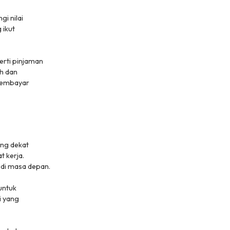
i nilai
 ikut
erti pinjaman
ah dan
 membayar
ang dekat
t kerja.
di masa depan.
untuk
i yang