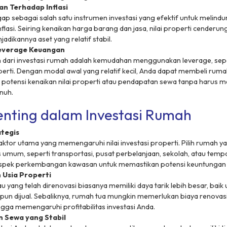
an Terhadap Inflasi
ap sebagai salah satu instrumen investasi yang efektif untuk melindung
nflasi. Seiring kenaikan harga barang dan jasa, nilai properti cenderung
adikannya aset yang relatif stabil.
everage Keuangan
n dari investasi rumah adalah kemudahan menggunakan leverage, sep
perti. Dengan modal awal yang relatif kecil, Anda dapat membeli rum
otensi kenaikan nilai properti atau pendapatan sewa tanpa harus
nuh.
enting dalam Investasi Rumah
ategis
aktor utama yang memengaruhi nilai investasi properti. Pilih rumah y
s umum, seperti transportasi, pusat perbelanjaan, sekolah, atau tempa
ospek perkembangan kawasan untuk memastikan potensi keuntungan 
n Usia Properti
 yang telah direnovasi biasanya memiliki daya tarik lebih besar, baik 
un dijual. Sebaliknya, rumah tua mungkin memerlukan biaya renovas
ingga memengaruhi profitabilitas investasi Anda.
 Sewa yang Stabil