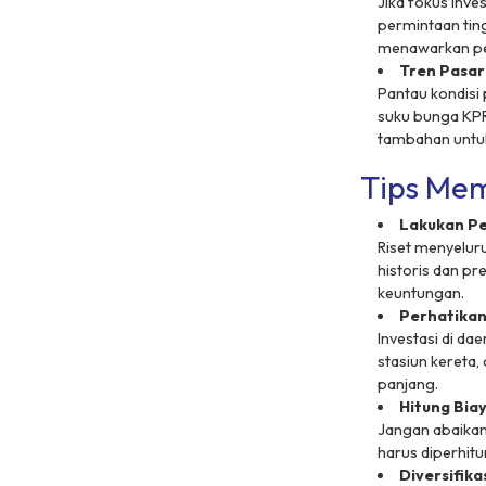
Jika fokus inve
permintaan ting
menawarkan pel
Tren Pasar
Pantau kondisi 
suku bunga KPR.
tambahan untuk
Tips Mem
Lakukan Pe
Riset menyeluru
historis dan pr
keuntungan.
Perhatikan
Investasi di da
stasiun kereta
panjang.
Hitung Bia
Jangan abaikan 
harus diperhitu
Diversifika