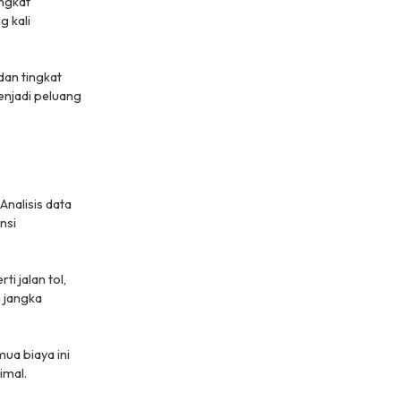
ingkat
g kali
dan tingkat
enjadi peluang
Analisis data
nsi
i jalan tol,
 jangka
ua biaya ini
imal.