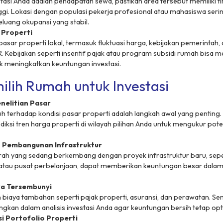
stasi Anda adalah pendapatan sewa, pastikan area tersebut memiliki t
gi. Lokasi dengan populasi pekerja profesional atau mahasiswa serin
uang okupansi yang stabil.
 Properti
pasar properti lokal, termasuk fluktuasi harga, kebijakan pemerintah, 
 Kebijakan seperti insentif pajak atau program subsidi rumah bisa m
 meningkatkan keuntungan investasi.
ilih Rumah untuk Investasi
nelitian Pasar
h terhadap kondisi pasar properti adalah langkah awal yang penting. 
ediksi tren harga properti di wilayah pilihan Anda untuk mengukur pote
 Pembangunan Infrastruktur
erah yang sedang berkembang dengan proyek infrastruktur baru, sepert
, atau pusat perbelanjaan, dapat memberikan keuntungan besar dalam
ya Tersembunyi
biaya tambahan seperti pajak properti, asuransi, dan perawatan. Sem
ngkan dalam analisis investasi Anda agar keuntungan bersih tetap opt
si Portofolio Properti