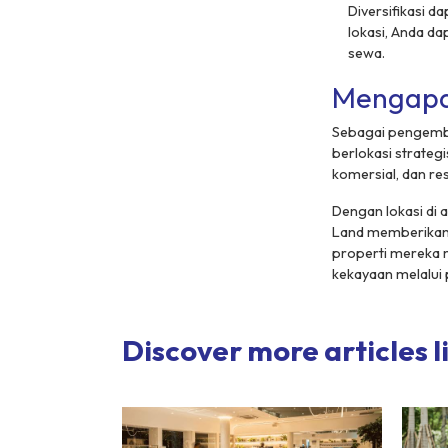
Diversifikasi 
lokasi, Anda d
sewa.
Mengapa 
Sebagai pengemba
berlokasi strate
komersial, dan re
Dengan lokasi di 
Land memberikan p
properti mereka m
kekayaan melalui 
Discover more articles li