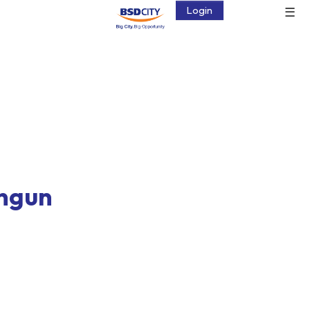
☰
Login
angun