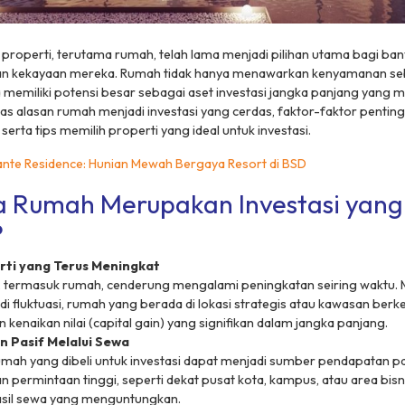
or properti, terutama rumah, telah lama menjadi pilihan utama bagi ban
an kekayaan mereka. Rumah tidak hanya menawarkan kenyamanan se
ga memiliki potensi besar sebagai aset investasi jangka panjang yang
pas alasan rumah menjadi investasi yang cerdas, faktor-faktor penting
erta tips memilih properti yang ideal untuk investasi.
nte Residence: Hunian Mewah Bergaya Resort di BSD
 Rumah Merupakan Investasi yang
?
erti yang Terus Meningkat
, termasuk rumah, cenderung mengalami peningkatan seiring waktu. 
di fluktuasi, rumah yang berada di lokasi strategis atau kawasan be
 kenaikan nilai (capital gain) yang signifikan dalam jangka panjang.
 Pasif Melalui Sewa
ah yang dibeli untuk investasi dapat menjadi sumber pendapatan pas
permintaan tinggi, seperti dekat pusat kota, kampus, atau area bisn
sil sewa yang menguntungkan.