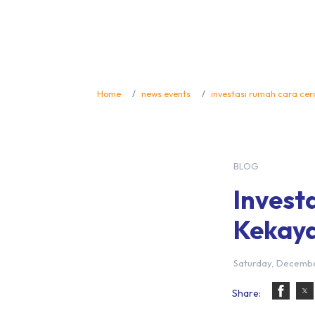
Home
news events
investasi rumah cara ce
BLOG
Invest
Kekay
Saturday, Decembe
Share: