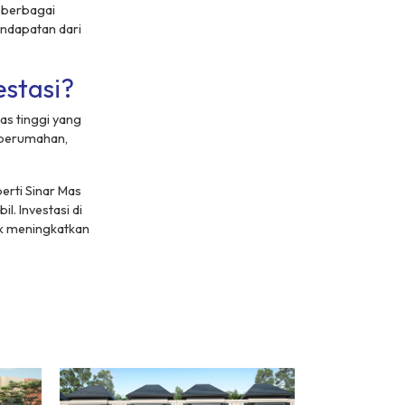
i berbagai
endapatan dari
stasi?
as tinggi yang
 perumahan,
erti Sinar Mas
. Investasi di
uk meningkatkan