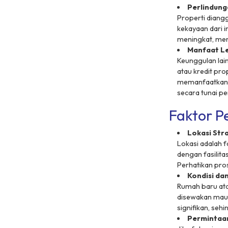
Perlindung
Properti diangg
kekayaan dari i
meningkat, menj
Manfaat L
Keunggulan lai
atau kredit pro
memanfaatkan p
secara tunai pe
Faktor P
Lokasi Str
Lokasi adalah f
dengan fasilita
Perhatikan pr
Kondisi da
Rumah baru atau
disewakan maup
signifikan, seh
Permintaan