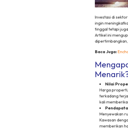
Investasi di sekt
ingin meningkatk
tinggal tetapi ju
Artikel ini mengu
dipertimbangkan, s
Baca Juga:
Encha
Mengapa
Menarik
Nilai Prop
Harga properti
terkadang terja
kali memberikan
Pendapatan
Menyewakan rum
Kawasan dengan 
memberikan ha