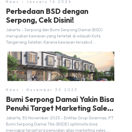
News - January 14 2024
Perbedaan BSD dengan
Serpong, Cek Disini!
Jakarta – Serpong dan Bumi Serpong Damai (BSD)
merupakan kawasan yang terletak di wilayah Kota
Tangerang Selatan. Karena kawasan tersebut
menggunakan nama Serpong, mungkin banyak di antara
kita yang mengira kedua wilayah ini merupakan tempat
yang sama. Padahal anggapan tersebut kurang tepat.
Sebab Serpong dan BSD merupakan dua kawasan yang
berbeda. Berikut penjelasannya. Baca Juga: […]
News - November 30 2023
Bumi Serpong Damai Yakin Bisa
Penuhi Target Marketing Sales
Tahun 2023
Jakarta, 30 November 2023 – Entitas Grup Sinarmas, PT
Bumi Serpong Damai Tbk (BSDE) optimistis bisa
mencapai target pra penjualan alias marketing sales