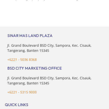
senilai Rp 8,8 triliun hingga tutup 2023. Direktur Bumi
Serpong Damai Hermawan Wijaya menjelaskan dengan
pencapain per September 2023 dan adanya insentif PPN
DTP, BSDE optimistis bisa melampaui target. “Kami yakin
target […]
SINAR MAS LAND PLAZA
Jl. Grand Boulevard BSD City, Sampora, Kec. Cisauk,
Tangerang, Banten 15345
+6221 - 5036 8368
BSD CITY MARKETING OFFICE
Jl. Grand Boulevard BSD City, Sampora, Kec. Cisauk,
Tangerang, Banten 15345
+6221 - 5315 9000
QUICK LINKS