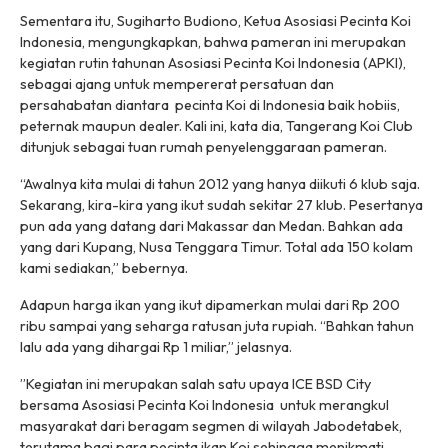
Sementara itu, Sugiharto Budiono, Ketua Asosiasi Pecinta Koi
Indonesia, mengungkapkan, bahwa pameran ini merupakan
kegiatan rutin tahunan Asosiasi Pecinta Koi Indonesia (APKI),
sebagai ajang untuk mempererat persatuan dan
persahabatan diantara pecinta Koi di Indonesia baik hobiis,
peternak maupun dealer. Kali ini, kata dia, Tangerang Koi Club
ditunjuk sebagai tuan rumah penyelenggaraan pameran.
“Awalnya kita mulai di tahun 2012 yang hanya diikuti 6 klub saja.
Sekarang, kira-kira yang ikut sudah sekitar 27 klub. Pesertanya
pun ada yang datang dari Makassar dan Medan. Bahkan ada
yang dari Kupang, Nusa Tenggara Timur. Total ada 150 kolam
kami sediakan,” bebernya.
Adapun harga ikan yang ikut dipamerkan mulai dari Rp 200
ribu sampai yang seharga ratusan juta rupiah. “Bahkan tahun
lalu ada yang dihargai Rp 1 miliar,” jelasnya.
”Kegiatan ini merupakan salah satu upaya ICE BSD City
bersama Asosiasi Pecinta Koi Indonesia untuk merangkul
masyarakat dari beragam segmen di wilayah Jabodetabek,
terutama bagi para pecinta ikan Koi sehingga menikmati