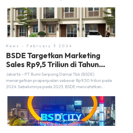
Strategis Nasional (PSN) yang baru. Pengumuman ini
dibuat oleh Menteri Koordinator Bidang Perekonomian,
Airlangga Hartarto, setelah Rapat Terbatas (ratas)
bersama Jokowi di Istana Kepresidenan pada hari Senin,
18 Maret 2024. Selain […]
News - February 3 2024
BSDE Targetkan Marketing
Sales Rp9,5 Triliun di Tahun
2024
Jakarta – PT Bumi Serpong Damai Tbk (BSDE)
menargetkan prapenjualan sebesar Rp9,50 triliun pada
2024. Sebelumnya pada 2023, BSDE mencatatkan
realisasi penjualan sebesar Rp9,50 triliun yang
melampaui target prapenjualan sebesar Rp8,80 triliun.
Menurut Direktur BSDE Hermawan Wijaya menghadapi
2024, kondisi ekonomi global maupun nasional dapat
memengaruhi pertimbangan masyarakat untuk membeli
rumah maupun investasi di sektor […]