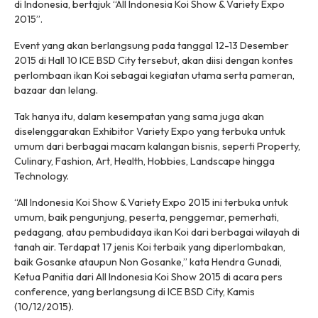
di Indonesia, bertajuk “All Indonesia Koi Show & Variety Expo
2015”.
Event yang akan berlangsung pada tanggal 12-13 Desember
2015 di Hall 10 ICE BSD City tersebut, akan diisi dengan kontes
perlombaan ikan Koi sebagai kegiatan utama serta pameran,
bazaar dan lelang.
Tak hanya itu, dalam kesempatan yang sama juga akan
diselenggarakan Exhibitor Variety Expo yang terbuka untuk
umum dari berbagai macam kalangan bisnis, seperti Property,
Culinary, Fashion, Art, Health, Hobbies, Landscape hingga
Technology.
“All Indonesia Koi Show & Variety Expo 2015 ini terbuka untuk
umum, baik pengunjung, peserta, penggemar, pemerhati,
pedagang, atau pembudidaya ikan Koi dari berbagai wilayah di
tanah air. Terdapat 17 jenis Koi terbaik yang diperlombakan,
baik Gosanke ataupun Non Gosanke,” kata Hendra Gunadi,
Ketua Panitia dari All Indonesia Koi Show 2015 di acara pers
conference, yang berlangsung di ICE BSD City, Kamis
(10/12/2015).