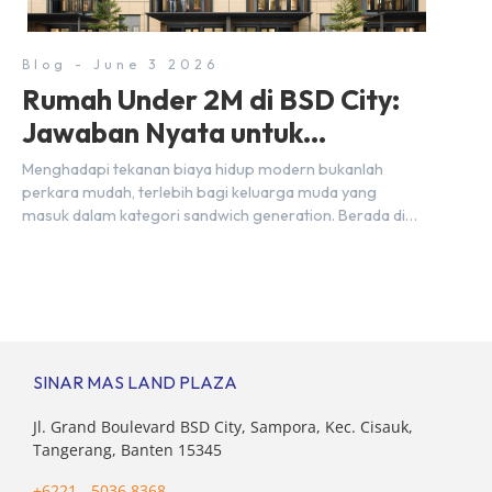
dua pusat pergerakan massa […]
Blog - June 3 2026
Rumah Under 2M di BSD City:
Jawaban Nyata untuk
Kebutuhan Generasi Sandwich
Menghadapi tekanan biaya hidup modern bukanlah
perkara mudah, terlebih bagi keluarga muda yang
masuk dalam kategori sandwich generation. Berada di
usia produktif, kelompok ini memikul tanggung jawab
finansial ganda: mencukupi kebutuhan keluarga inti
(pasangan dan anak) sekaligus menyokong orang tua di
waktu bersamaan. Fenomena urban ini kian marak di
kota-kota besar, termasuk di kawasan berkembang […]
SINAR MAS LAND PLAZA
Jl. Grand Boulevard BSD City, Sampora, Kec. Cisauk,
Tangerang, Banten 15345
+6221 - 5036 8368