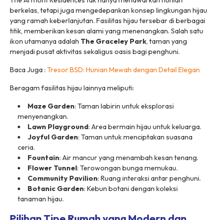
The Armont Residences tak hanya menawarkan hunian
berkelas, tetapi juga mengedepankan konsep lingkungan hijau
yang ramah keberlanjutan. Fasilitas hijau tersebar di berbagai
titik, memberikan kesan alami yang menenangkan. Salah satu
ikon utamanya adalah
The Graceley Park
, taman yang
menjadi pusat aktivitas sekaligus oasis bagi penghuni.
Baca Juga :
Tresor BSD: Hunian Mewah dengan Detail Elegan
Beragam fasilitas hijau lainnya meliputi:
Maze Garden
: Taman labirin untuk eksplorasi
menyenangkan.
Lawn Playground
: Area bermain hijau untuk keluarga.
Joyful Garden
: Taman untuk menciptakan suasana
ceria.
Fountain
: Air mancur yang menambah kesan tenang.
Flower Tunnel
: Terowongan bunga memukau.
Community Pavilion
: Ruang interaksi antar penghuni.
Botanic Garden
: Kebun botani dengan koleksi
tanaman hijau.
Pilihan Tipe Rumah yang Modern dan