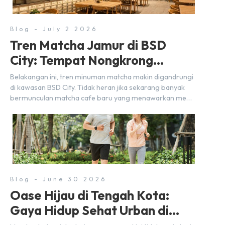
Blog - July 2 2026
Tren Matcha Jamur di BSD
City: Tempat Nongkrong
Estetik Dekat Hunian
Belakangan ini, tren minuman matcha makin digandrungi
di kawasan BSD City. Tidak heran jika sekarang banyak
bermunculan matcha cafe baru yang menawarkan menu
autentik, konsep visual yang estetik, serta atmosfer yang
nyaman, baik untuk produktif bekerja (WFC) maupun
sekadar bersantai bersama orang terdekat. Kabar
baiknya, deretan kafe hits ini tersebar di lokasi-lokasi
strategis yang sangat […]
Blog - June 30 2026
Oase Hijau di Tengah Kota:
Gaya Hidup Sehat Urban di