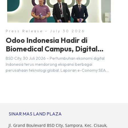
setiap tahunnya untuk mendukung percepatan
transformasi digital di berbagai sektor strategis.
Kebutuhan tersebut menjadikan pengembangan sumber
daya […]
Press Release - July 30 2026
Odoo Indonesia Hadir di
Biomedical Campus, Digital
Hub, BSD City
BSD City, 30 Juli 2026 – Pertumbuhan ekonomi digital
Indonesia terus mendorong ekspansi berbagai
perusahaan teknologi global. Laporan e-Conomy SEA
2025 oleh Google, Temasek, dan Bain & Company
menempatkan Indonesia sebagai salah satu pasar digital
terbesar di Asia Tenggara dengan nilai ekonomi hampir
mencapai US$100 miliar, tumbuh sebesar 14%
dibandingkan dengan tahun sebelumnya. Kondisi ini […]
SINAR MAS LAND PLAZA
Jl. Grand Boulevard BSD City, Sampora, Kec. Cisauk,