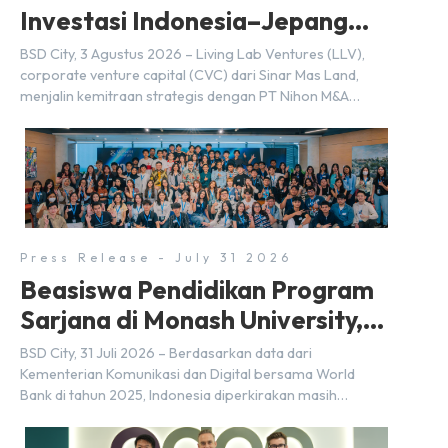
Investasi Indonesia–Jepang
(FDI) pada 2025
BSD City, 3 Agustus 2026 – Living Lab Ventures (LLV),
corporate venture capital (CVC) dari Sinar Mas Land,
menjalin kemitraan strategis dengan PT Nihon M&A
Center Indonesia (NMAI), bagian dari Nihon M&A Center
Holdings Inc. Kemitraan tersebut ditandai dengan
penandatanganan Memorandum of Understanding
(MoU) oleh Bayu Seto (Partner at Living Lab Ventures)
dan Kosuke Kawata […]
Press Release - July 31 2026
Beasiswa Pendidikan Program
Sarjana di Monash University,
BSD City
BSD City, 31 Juli 2026 – Berdasarkan data dari
Kementerian Komunikasi dan Digital bersama World
Bank di tahun 2025, Indonesia diperkirakan masih
membutuhkan sekitar 3 juta talenta digital hingga tahun
2030 atau setara dengan 600 ribu tenaga digital baru