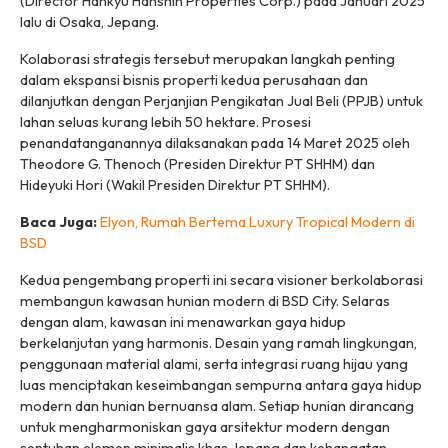
(Director Hankyu Hanshin Properties Corp.) pada Januari 2025
lalu di Osaka, Jepang.
Kolaborasi strategis tersebut merupakan langkah penting
dalam ekspansi bisnis properti kedua perusahaan dan
dilanjutkan dengan Perjanjian Pengikatan Jual Beli (PPJB) untuk
lahan seluas kurang lebih 50 hektare. Prosesi
penandatanganannya dilaksanakan pada 14 Maret 2025 oleh
Theodore G. Thenoch (Presiden Direktur PT SHHM) dan
Hideyuki Hori (Wakil Presiden Direktur PT SHHM).
Baca Juga:
Elyon, Rumah Bertema Luxury Tropical Modern di
BSD
Kedua pengembang properti ini secara visioner berkolaborasi
membangun kawasan hunian modern di BSD City. Selaras
dengan alam, kawasan ini menawarkan gaya hidup
berkelanjutan yang harmonis. Desain yang ramah lingkungan,
penggunaan material alami, serta integrasi ruang hijau yang
luas menciptakan keseimbangan sempurna antara gaya hidup
modern dan hunian bernuansa alam. Setiap hunian dirancang
untuk mengharmoniskan gaya arsitektur modern dengan