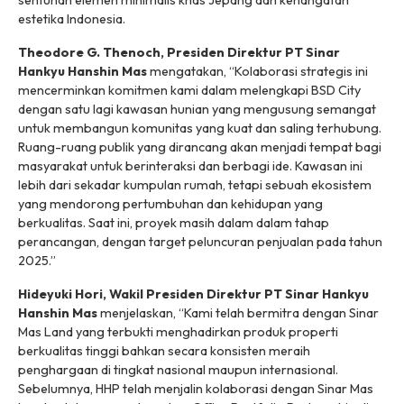
sentuhan elemen minimalis khas Jepang dan kehangatan
estetika Indonesia.
Theodore G. Thenoch, Presiden Direktur PT Sinar
Hankyu Hanshin Mas
mengatakan, “Kolaborasi strategis ini
mencerminkan komitmen kami dalam melengkapi BSD City
dengan satu lagi kawasan hunian yang mengusung semangat
untuk membangun komunitas yang kuat dan saling terhubung.
Ruang-ruang publik yang dirancang akan menjadi tempat bagi
masyarakat untuk berinteraksi dan berbagi ide. Kawasan ini
lebih dari sekadar kumpulan rumah, tetapi sebuah ekosistem
yang mendorong pertumbuhan dan kehidupan yang
berkualitas. Saat ini, proyek masih dalam dalam tahap
perancangan, dengan target peluncuran penjualan pada tahun
2025.”
Hideyuki Hori, Wakil Presiden Direktur PT Sinar Hankyu
Hanshin Mas
menjelaskan, “Kami telah bermitra dengan Sinar
Mas Land yang terbukti menghadirkan produk properti
berkualitas tinggi bahkan secara konsisten meraih
penghargaan di tingkat nasional maupun internasional.
Sebelumnya, HHP telah menjalin kolaborasi dengan Sinar Mas