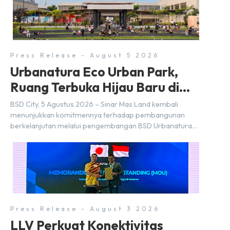
Press Release - August 5 2026
Urbanatura Eco Urban Park,
Ruang Terbuka Hijau Baru di
BSD City
BSD City, 5 Agustus 2026 – Sinar Mas Land kembali
menunjukkan komitmennya terhadap pembangunan
berkelanjutan melalui pengembangan BSD Urbanatura
Eco Urban Park, sebuah ruang terbuka hijau multifungsi
dengan jalur sungai sepanjang 1,5 km yang dikelilingi
lanskap tropis rimbun di BSD City yang sebelumnya
dikenal sebagai Green Pathway. Transformasi ini
merupakan bagian dari upaya perusahaan untuk […]
Press Release - August 3 2026
LLV Perkuat Konektivitas