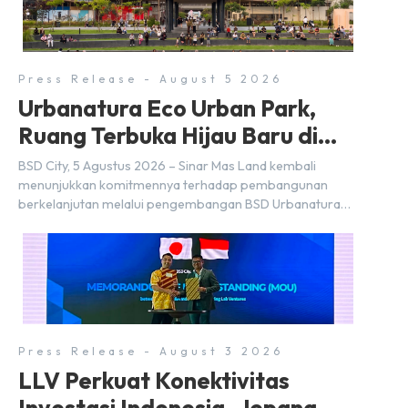
Press Release - August 5 2026
Urbanatura Eco Urban Park,
Ruang Terbuka Hijau Baru di
BSD City
BSD City, 5 Agustus 2026 – Sinar Mas Land kembali
menunjukkan komitmennya terhadap pembangunan
berkelanjutan melalui pengembangan BSD Urbanatura
Eco Urban Park, sebuah ruang terbuka hijau multifungsi
dengan jalur sungai sepanjang 1,5 km yang dikelilingi
lanskap tropis rimbun di BSD City yang sebelumnya
dikenal sebagai Green Pathway. Transformasi ini
merupakan bagian dari upaya perusahaan untuk […]
Press Release - August 3 2026
LLV Perkuat Konektivitas