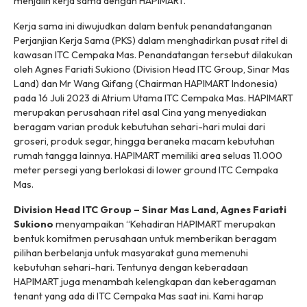
menjalin kerja sama dengan HAPIMART.
Kerja sama ini diwujudkan dalam bentuk penandatanganan
Perjanjian Kerja Sama (PKS) dalam menghadirkan pusat ritel di
kawasan ITC Cempaka Mas. Penandatangan tersebut dilakukan
oleh Agnes Fariati Sukiono (Division Head ITC Group, Sinar Mas
Land) dan Mr Wang Qifang (Chairman HAPIMART Indonesia)
pada 16 Juli 2023 di Atrium Utama ITC Cempaka Mas. HAPIMART
merupakan perusahaan ritel asal Cina yang menyediakan
beragam varian produk kebutuhan sehari-hari mulai dari
groseri, produk segar, hingga beraneka macam kebutuhan
rumah tangga lainnya. HAPIMART memiliki area seluas 11.000
meter persegi yang berlokasi di lower ground ITC Cempaka
Mas.
Division Head ITC Group – Sinar Mas Land, Agnes Fariati
Sukiono
menyampaikan “Kehadiran HAPIMART merupakan
bentuk komitmen perusahaan untuk memberikan beragam
pilihan berbelanja untuk masyarakat guna memenuhi
kebutuhan sehari-hari. Tentunya dengan keberadaan
HAPIMART juga menambah kelengkapan dan keberagaman
tenant yang ada di ITC Cempaka Mas saat ini. Kami harap