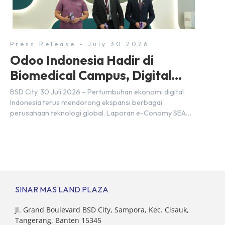
transformasi digital di berbagai sektor strategis.
Kebutuhan tersebut menjadikan pengembangan sumber
daya […]
Press Release - July 30 2026
Odoo Indonesia Hadir di
Biomedical Campus, Digital
Hub, BSD City
BSD City, 30 Juli 2026 – Pertumbuhan ekonomi digital
Indonesia terus mendorong ekspansi berbagai
perusahaan teknologi global. Laporan e-Conomy SEA
2025 oleh Google, Temasek, dan Bain & Company
menempatkan Indonesia sebagai salah satu pasar digital
terbesar di Asia Tenggara dengan nilai ekonomi hampir
mencapai US$100 miliar, tumbuh sebesar 14%
dibandingkan dengan tahun sebelumnya. Kondisi ini […]
SINAR MAS LAND PLAZA
Jl. Grand Boulevard BSD City, Sampora, Kec. Cisauk,
Tangerang, Banten 15345