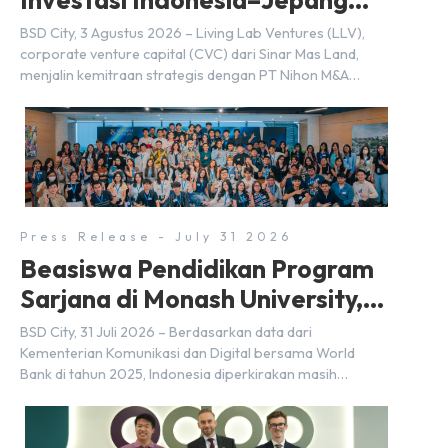
Investasi Indonesia–Jepang
(FDI) pada 2025
BSD City, 3 Agustus 2026 – Living Lab Ventures (LLV),
corporate venture capital (CVC) dari Sinar Mas Land,
menjalin kemitraan strategis dengan PT Nihon M&A
Center Indonesia (NMAI), bagian dari Nihon M&A Center
Holdings Inc. Kemitraan tersebut ditandai dengan
penandatanganan Memorandum of Understanding
(MoU) oleh Bayu Seto (Partner at Living Lab Ventures)
dan Kosuke Kawata […]
Press Release - July 31 2026
Beasiswa Pendidikan Program
Sarjana di Monash University,
BSD City
BSD City, 31 Juli 2026 – Berdasarkan data dari
Kementerian Komunikasi dan Digital bersama World
Bank di tahun 2025, Indonesia diperkirakan masih
membutuhkan sekitar 3 juta talenta digital hingga tahun
2030 atau setara dengan 600 ribu tenaga digital baru
setiap tahunnya untuk mendukung percepatan