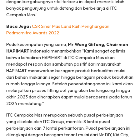
dengan bergabungnya ritel terbaru ini dapat menarik lebih
banyak pengunjung untuk datang dan berbelanja di ITC
Cempaka Mas.”
Baca Juga
:
CSR Sinar Mas Land Raih Penghargaan
Padmamitra Awards 2022
Pada kesempatan yang sama,
Mr Wang Qifang, Chairman
HAPIMART
Indonesia menambahkan “Kami sangat optimis
bahwa kehadiran HAPIMART di ITC Cempaka Mas akan
mendapat respon dan sambutan positif dari masyarakat.
HAPIMART menawarkan beragam produk berkualitas mulai
dari bahan makanan segar hingga beragam produk kebutuhan
rumah tangga lainnya. Setelah penandatanganan ini, kami akan
melanjutkan proses fitting out yang akan berlangsung hingga
akhir 2023 dan diharapkan dapat mulai beroperasi pada tahun
2024 mendatang.”
ITC Cempaka Mas merupakan sebuah pusat perbelanjaan
yang dikelola oleh ITC Group, memiliki 8 lantai pusat
perbelanjaan dan 7 lantai perkantoran. Pusat perbelanjaan ini
dilengkapi dengan beragam tenant mulai dari Mr DIY, Kid City,