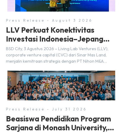
merupakan bagian dari upaya perusahaan untuk […]
Press Release - August 3 2026
LLV Perkuat Konektivitas
Investasi Indonesia–Jepang
(FDI) pada 2025
BSD City, 3 Agustus 2026 – Living Lab Ventures (LLV),
corporate venture capital (CVC) dari Sinar Mas Land,
menjalin kemitraan strategis dengan PT Nihon M&A
Center Indonesia (NMAI), bagian dari Nihon M&A Center
Holdings Inc. Kemitraan tersebut ditandai dengan
penandatanganan Memorandum of Understanding
(MoU) oleh Bayu Seto (Partner at Living Lab Ventures)
dan Kosuke Kawata […]
Press Release - July 31 2026
Beasiswa Pendidikan Program
Sarjana di Monash University,