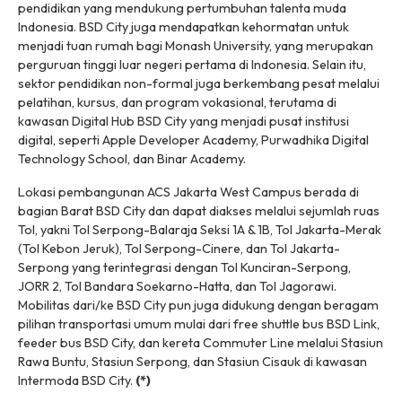
pendidikan yang mendukung pertumbuhan talenta muda
Indonesia. BSD City juga mendapatkan kehormatan untuk
menjadi tuan rumah bagi Monash University, yang merupakan
perguruan tinggi luar negeri pertama di Indonesia. Selain itu,
sektor pendidikan non-formal juga berkembang pesat melalui
pelatihan, kursus, dan program vokasional, terutama di
kawasan Digital Hub BSD City yang menjadi pusat institusi
digital, seperti Apple Developer Academy, Purwadhika Digital
Technology School, dan Binar Academy.
Lokasi pembangunan ACS Jakarta West Campus berada di
bagian Barat BSD City dan dapat diakses melalui sejumlah ruas
Tol, yakni Tol Serpong-Balaraja Seksi 1A & 1B, Tol Jakarta-Merak
(Tol Kebon Jeruk), Tol Serpong-Cinere, dan Tol Jakarta-
Serpong yang terintegrasi dengan Tol Kunciran-Serpong,
JORR 2, Tol Bandara Soekarno-Hatta, dan Tol Jagorawi.
Mobilitas dari/ke BSD City pun juga didukung dengan beragam
pilihan transportasi umum mulai dari
free shuttle bus
BSD Link,
feeder bus
BSD City, dan kereta
Commuter Line
melalui Stasiun
Rawa Buntu, Stasiun Serpong, dan Stasiun Cisauk di kawasan
Intermoda BSD City.
(*)