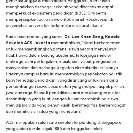
generasi unggul di masa depan. Hingga kini, kami telah
menghadirkan berbagai sekolah yang diharapkan dapat
memperkuat ekosistem pendidikan di BSD City serta
mempersiapkan para siswa untuk meraih kesuksesan di
universitas-universitas terkemuka di seluruh dunia.”
Pada kesempatan yang sama,
Dr. Lee Khen Seng, Kepala
Sekolah ACS Jakarta
menambahkan, “Kami berkomitmen
untuk mengembangkan potensi siswa secara menyeluruh,
tidak hanya dalam bidang akademik, tetapi juga melalui
olahraga, seni pertunjukan, musik, seni visual, pengabdian
masyarakat, dan berbagai kegiatan ekstrakurikuler lainnya.
Hadirnya kampus baru ini mencerminkan pendekatan holistik
kami terhadap pendidikan, yang dirancang untuk membina
perkembangan siswa secara utuh yang meliputi aspek pikiran,
jiwa, dan raga. Filosofi pendidikan kami pun dibangun di atas
dasar disiplin yang kuat, dengan tujuan membimbing siswa
menjadi individu yang penuh kasih, berintegritas, bersemangat,
dan memiliki visi hidup yang mendalam.”
ACS merupakan salah satu sekolah terpandang di Singapura
yang sudah berdiri sejak 1886 dan hingga kini telah