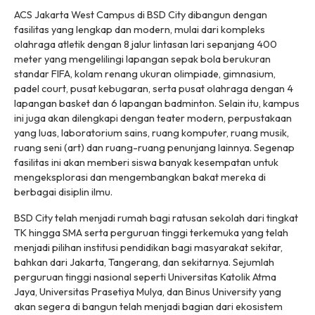
ACS Jakarta West Campus di BSD City dibangun dengan
fasilitas yang lengkap dan modern, mulai dari kompleks
olahraga atletik dengan 8 jalur lintasan lari sepanjang 400
meter yang mengelilingi lapangan sepak bola berukuran
standar FIFA, kolam renang ukuran olimpiade, gimnasium,
padel court
, pusat kebugaran, serta pusat olahraga dengan 4
lapangan basket dan 6 lapangan badminton. Selain itu, kampus
ini juga akan dilengkapi dengan teater modern, perpustakaan
yang luas, laboratorium sains, ruang komputer, ruang musik,
ruang seni (
art
) dan ruang-ruang penunjang lainnya. Segenap
fasilitas ini akan memberi siswa banyak kesempatan untuk
mengeksplorasi dan mengembangkan bakat mereka di
berbagai disiplin ilmu.
BSD City telah menjadi rumah bagi ratusan sekolah dari tingkat
TK hingga SMA serta perguruan tinggi terkemuka yang telah
menjadi pilihan institusi pendidikan bagi masyarakat sekitar,
bahkan dari Jakarta, Tangerang, dan sekitarnya. Sejumlah
perguruan tinggi nasional seperti Universitas Katolik Atma
Jaya, Universitas Prasetiya Mulya, dan Binus University yang
akan segera di bangun telah menjadi bagian dari ekosistem