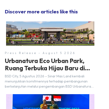
Discover more articles like this
Press Release - August 5 2026
Urbanatura Eco Urban Park,
Ruang Terbuka Hijau Baru di
BSD City
BSD City, 5 Agustus 2026 – Sinar Mas Land kembali
menunjukkan komitmennya terhadap pembangunan
berkelanjutan melalui pengembangan BSD Urbanatura
Eco Urban Park, sebuah ruang terbuka hijau multifungsi
dengan jalur sungai sepanjang 1,5 km yang dikelilingi
lanskap tropis rimbun di BSD City yang sebelumnya
dikenal sebagai Green Pathway. Transformasi ini