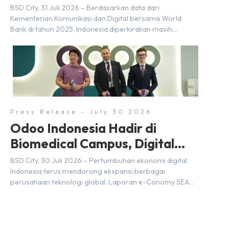
BSD City
BSD City, 31 Juli 2026 – Berdasarkan data dari
Kementerian Komunikasi dan Digital bersama World
Bank di tahun 2025, Indonesia diperkirakan masih
membutuhkan sekitar 3 juta talenta digital hingga tahun
2030 atau setara dengan 600 ribu tenaga digital baru
setiap tahunnya untuk mendukung percepatan
transformasi digital di berbagai sektor strategis.
Kebutuhan tersebut menjadikan pengembangan sumber
daya […]
Press Release - July 30 2026
Odoo Indonesia Hadir di
Biomedical Campus, Digital
Hub, BSD City
BSD City, 30 Juli 2026 – Pertumbuhan ekonomi digital
Indonesia terus mendorong ekspansi berbagai
perusahaan teknologi global. Laporan e-Conomy SEA
2025 oleh Google, Temasek, dan Bain & Company
menempatkan Indonesia sebagai salah satu pasar digital
terbesar di Asia Tenggara dengan nilai ekonomi hampir
mencapai US$100 miliar, tumbuh sebesar 14%