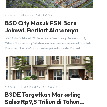
News - March 19 2024
BSD City Masuk PSN Baru
Jokowi, Berikut Alasannya
BSD City,19 Maret 2024 – Bumi Serpong Damai (BSD)
City di Tangerang Selatan secara resmi diumumkan oleh
Presiden Joko Widodo sebagai salah satu Proyek
Strategis Nasional (PSN) yang baru. Pengumuman ini
dibuat oleh Menteri Koordinator Bidang Perekonomian,
Airlangga Hartarto, setelah Rapat Terbatas (ratas)
bersama Jokowi di Istana Kepresidenan pada hari Senin,
18 Maret 2024. Selain […]
News - February 3 2024
BSDE Targetkan Marketing
Sales Rp9,5 Triliun di Tahun