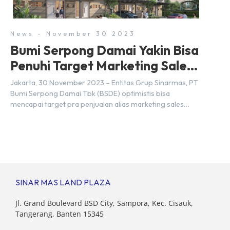
berbeda. Berikut penjelasannya. Baca Juga: […]
News - November 30 2023
Bumi Serpong Damai Yakin Bisa
Penuhi Target Marketing Sales
Tahun 2023
Jakarta, 30 November 2023 – Entitas Grup Sinarmas, PT
Bumi Serpong Damai Tbk (BSDE) optimistis bisa
mencapai target pra penjualan alias marketing sales
senilai Rp 8,8 triliun hingga tutup 2023. Direktur Bumi
Serpong Damai Hermawan Wijaya menjelaskan dengan
pencapain per September 2023 dan adanya insentif PPN
DTP, BSDE optimistis bisa melampaui target. “Kami yakin
target […]
SINAR MAS LAND PLAZA
Jl. Grand Boulevard BSD City, Sampora, Kec. Cisauk,
Tangerang, Banten 15345