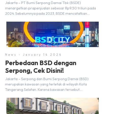
2024
Jakarta – PT Bumi Serpong Damai Tbk (BSDE)
menargetkan prapenjualan sebesar Rp9,50 triliun pada
2024. Sebelumnya pada 2023, BSDE mencatatkan
realisasi penjualan sebesar Rp9,50 triliun yang
melampaui target prapenjualan sebesar Rp8,80 triliun.
Menurut Direktur BSDE Hermawan Wijaya menghadapi
2024, kondisi ekonomi global maupun nasional dapat
memengaruhi pertimbangan masyarakat untuk membeli
rumah maupun investasi di sektor […]
News - January 14 2024
Perbedaan BSD dengan
Serpong, Cek Disini!
Jakarta – Serpong dan Bumi Serpong Damai (BSD)
merupakan kawasan yang terletak di wilayah Kota
Tangerang Selatan. Karena kawasan tersebut
menggunakan nama Serpong, mungkin banyak di antara
kita yang mengira kedua wilayah ini merupakan tempat
yang sama. Padahal anggapan tersebut kurang tepat.
Sebab Serpong dan BSD merupakan dua kawasan yang