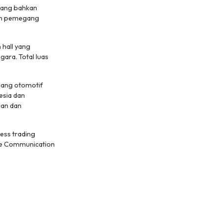
 yang bahkan
gen pemegang
 hall yang
ara. Total luas
jang otomotif
esia dan
gan dan
ess trading
te Communication