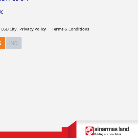
[…]
6
BSD City.
Privacy Policy
|
Terms & Conditions
G
IND