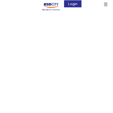
☰
Login