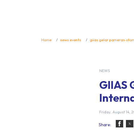
Home
news events
giias gelar pameran otomo
NEWS
GIIAS 
Intern
Friday, August 14, 2
Share: