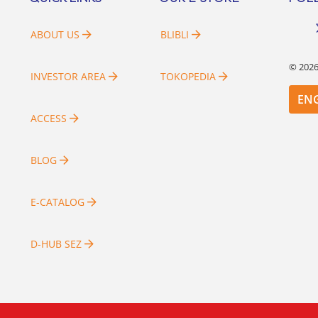
bangan masyarakat untuk
i rumah maupun investasi di
[…]
ABOUT US
BLIBLI
©
202
INVESTOR AREA
TOKOPEDIA
EN
ACCESS
BLOG
E-CATALOG
D-HUB SEZ