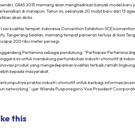
ya sendiri, GIIAS 2015 memang akan menghadirkan banyak model baru
erkenalkan di manapun. Tahun ini, sebanyak 20 mobil baru dari 13 a
ikan akan dirilis.
i sisi kualitas tempat, Indonesia Convention Exhibition (ICE)convention
City, Tangerang Selatan, memang tempat pameran terluas di Asia Tengg
apai 200 ribu meter persegi.
nggandeng Pertamina sebagai pendukung. “Partisipasi Pertamina dia
Tenggara ini untuk mendukung pertumbuhan industri otomotif di Indon
novasi produk yang mengedepankan kualitas terbaik,ramah lingkun
lebih kepada masyarakat.
berkumpulnya praktisi industri otomotif untuk berbagi informasi,busin
n networking,” ujar Wianda Pusponegoro Vice President Coorpora
ke this