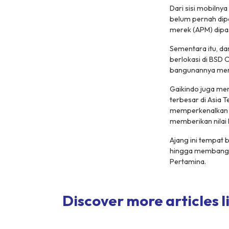
Dari sisi mobiln
belum pernah dip
merek (APM) dipast
Sementara itu, dar
berlokasi di BSD 
bangunannya menc
Gaikindo juga me
terbesar di Asia 
memperkenalkan i
memberikan nilai 
Ajang ini tempat 
hingga membangu
Pertamina.
Discover more articles li