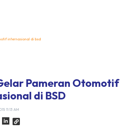
tif internasional di bsd
Gelar Pameran Otomotif
asional di BSD
015 11:13 AM