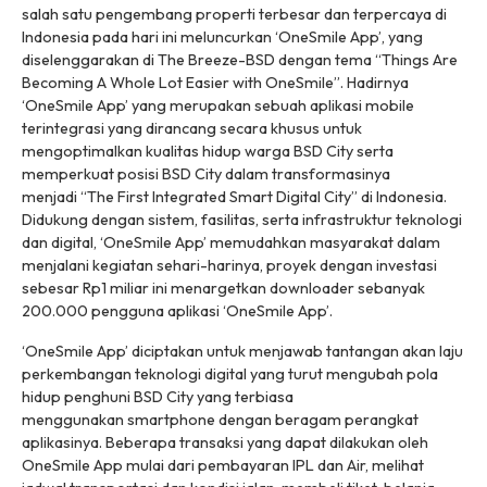
salah satu pengembang properti terbesar dan terpercaya di
Indonesia pada hari ini meluncurkan ‘OneSmile App’, yang
diselenggarakan di The Breeze-BSD dengan tema
“Things Are
Becoming A Whole Lot Easier with OneSmile”.
Hadirnya
‘OneSmile App’ yang merupakan sebuah aplikasi mobile
terintegrasi yang dirancang secara khusus untuk
mengoptimalkan kualitas hidup warga BSD City serta
memperkuat posisi BSD City dalam transformasinya
menjadi
“The First Integrated Smart Digital City”
di Indonesia.
Didukung dengan sistem, fasilitas, serta infrastruktur teknologi
dan
digital,
‘OneSmile App’ memudahkan masyarakat dalam
menjalani kegiatan sehari-harinya, proyek dengan investasi
sebesar Rp1 miliar ini menargetkan downloader sebanyak
200.000 pengguna aplikasi ‘OneSmile App’.
‘OneSmile App’ diciptakan untuk menjawab tantangan akan laju
perkembangan teknologi digital yang turut mengubah pola
hidup penghuni BSD City yang terbiasa
menggunakan
smartphone
dengan beragam perangkat
aplikasinya. Beberapa transaksi yang dapat dilakukan oleh
OneSmile App mulai dari pembayaran IPL dan Air, melihat