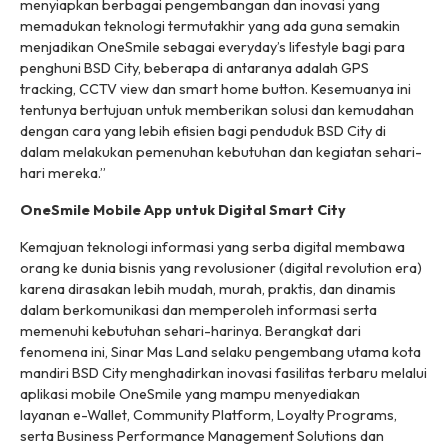
menyiapkan berbagai pengembangan dan inovasi yang
memadukan teknologi termutakhir yang ada guna semakin
menjadikan OneSmile sebagai
everyday’s lifestyle
bagi para
penghuni BSD City, beberapa di antaranya adalah
GPS
tracking
,
CCTV view
dan
smart home button
. Kesemuanya ini
tentunya bertujuan untuk memberikan solusi dan kemudahan
dengan cara yang lebih efisien bagi penduduk BSD City di
dalam melakukan pemenuhan kebutuhan dan kegiatan sehari-
hari mereka.”
OneSmile Mobile App untuk
Digital Smart City
Kemajuan teknologi informasi yang serba digital membawa
orang ke dunia bisnis yang revolusioner (
digital revolution
era)
karena dirasakan lebih mudah, murah, praktis, dan dinamis
dalam berkomunikasi dan memperoleh informasi serta
memenuhi kebutuhan sehari-harinya. Berangkat dari
fenomena ini, Sinar Mas Land selaku pengembang utama kota
mandiri BSD City menghadirkan inovasi fasilitas terbaru melalui
aplikasi mobile OneSmile yang mampu menyediakan
layanan
e-Wallet, Community Platform, Loyalty Programs,
serta Business Performance Management Solutions
dan