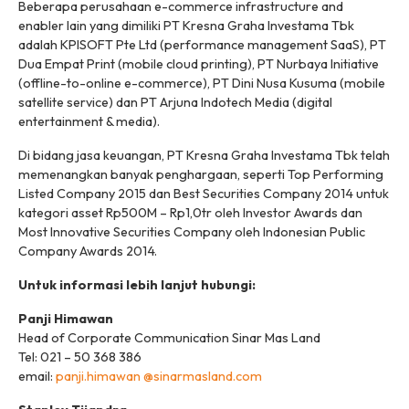
Beberapa perusahaan e-commerce infrastructure and
enabler lain yang dimiliki PT Kresna Graha Investama Tbk
adalah KPISOFT Pte Ltd (
performance management SaaS
), PT
Dua Empat Print (
mobile cloud printing
), PT Nurbaya Initiative
(
offline-to-online e-commerce
), PT Dini Nusa Kusuma (
mobile
satellite service
) dan PT Arjuna Indotech Media (
digital
entertainment & media
).
Di bidang jasa keuangan, PT Kresna Graha Investama Tbk telah
memenangkan banyak penghargaan, seperti Top Performing
Listed Company 2015 dan Best Securities Company 2014 untuk
kategori asset Rp500M – Rp1,0tr oleh Investor Awards dan
Most Innovative Securities Company oleh Indonesian Public
Company Awards 2014.
Untuk informasi lebih lanjut hubungi:
Panji Himawan
Head of Corporate Communication Sinar Mas Land
Tel: 021 – 50 368 386
email:
panji.himawan @sinarmasland.com