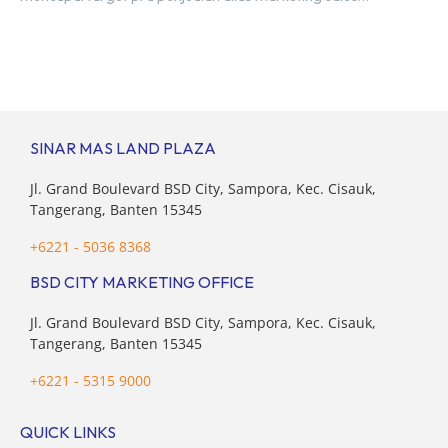
senilai Rp 8,8 triliun hingga tutup 2023. Direktur Bumi
Serpong Damai Hermawan Wijaya menjelaskan dengan
pencapain per September 2023 dan adanya insentif PPN
DTP, BSDE optimistis bisa melampaui target. “Kami yakin
target […]
SINAR MAS LAND PLAZA
Jl. Grand Boulevard BSD City, Sampora, Kec. Cisauk,
Tangerang, Banten 15345
+6221 - 5036 8368
BSD CITY MARKETING OFFICE
Jl. Grand Boulevard BSD City, Sampora, Kec. Cisauk,
Tangerang, Banten 15345
+6221 - 5315 9000
QUICK LINKS