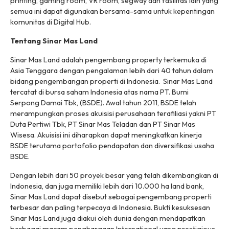
printing
,
gaming room
,
VR room
,
segway
dan fasilitas lain yang
semua ini dapat digunakan bersama-sama untuk kepentingan
komunitas di
Digital Hub
.
Tentang Sinar Mas Land
Sinar Mas Land adalah pengembang property terkemuka di
Asia Tenggara dengan pengalaman lebih dari 40 tahun dalam
bidang pengembangan properti di Indonesia. Sinar Mas Land
tercatat di bursa saham Indonesia atas nama PT. Bumi
Serpong Damai Tbk, (BSDE). Awal tahun 2011, BSDE telah
merampungkan proses akuisisi perusahaan terafiliasi yakni PT
Duta Pertiwi Tbk, PT Sinar Mas Teladan dan PT Sinar Mas
Wisesa. Akuisisi ini diharapkan dapat meningkatkan kinerja
BSDE terutama portofolio pendapatan dan diversifikasi usaha
BSDE.
Dengan lebih dari 50 proyek besar yang telah dikembangkan di
Indonesia, dan juga memiliki lebih dari 10.000 ha land bank,
Sinar Mas Land dapat disebut sebagai pengembang properti
terbesar dan paling terpecaya di Indonesia. Bukti kesuksesan
Sinar Mas Land juga diakui oleh dunia dengan mendapatkan