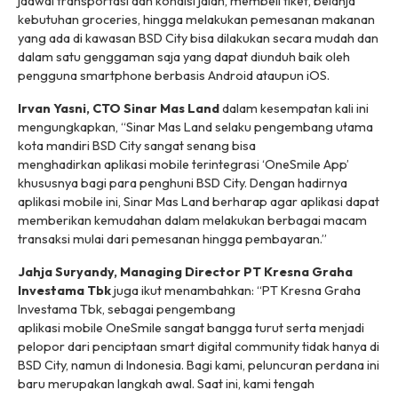
jadwal transportasi dan kondisi jalan, membeli tiket, belanja
kebutuhan groceries, hingga melakukan pemesanan makanan
yang ada di kawasan BSD City bisa dilakukan secara mudah dan
dalam satu genggaman saja yang dapat diunduh baik oleh
pengguna
smartphone
berbasis Android ataupun iOS.
Irvan Yasni
,
CTO
Sinar Mas Land
dalam kesempatan kali ini
mengungkapkan, “Sinar Mas Land selaku pengembang utama
kota mandiri BSD City sangat senang bisa
menghadirkan
aplikasi mobile
terintegrasi ‘OneSmile App’
khususnya bagi para penghuni BSD City. Dengan hadirnya
aplikasi
mobile
ini, Sinar Mas Land berharap agar aplikasi dapat
memberikan kemudahan dalam melakukan berbagai macam
transaksi mulai dari pemesanan hingga pembayaran.”
Jahja Suryandy, Managing Director PT Kresna Graha
Investama Tbk
juga ikut menambahkan: “PT Kresna Graha
Investama Tbk, sebagai pengembang
aplikasi
mobile
OneSmile sangat bangga turut serta menjadi
pelopor dari penciptaan
smart digital community
tidak hanya di
BSD City, namun di Indonesia. Bagi kami, peluncuran perdana ini
baru merupakan langkah awal. Saat ini, kami tengah