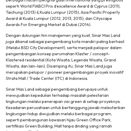
berbagai macam penghargaan International yang prestigious
seperti World FIABCI Prix d’excellence Award di Cyprus (2011),
Taichung (2013) & Kuala Lumpur (2015), Asia Pacific Property
Award di Kuala Lumpur (2012, 2013, 2015), dan Cityscape
Awards For Emerging Market di Dubai (2014).
Dengan dukungan tim manajemen yang kuat, Sinar Mas Land
juga dikenal sebagai pengembang kota mandiri paling berhasil
(Melalui BSD City Development), serta menjadi pelopor dalam
pengembangan konsep perumahan Klaster / concept-
Klastered residential (Kota Wisata, Legenda Wisata, Grand
Wisata, dan lain-lain). Disamping itu, Sinar Mas Land juga
merupakan pelopor / pioneer pengembangan proyek inovatif
Strata Mall / Trade Center (ITC) di Indonesia.
Sinar Mas Land sebagai pengembang berupaya untuk
mewujudkan kepedulian terhadap masalah pelestarian
lingkungan melalui penerapan visi green di setiap proyeknya.
Kesadaran perusahaan untuk bertanggung jawab melestarikan
lingkungan hidup diwujudkan melalui berbagai program,
seperti pembangunan kawasan hijau Green Office Park,
sertifikasi Green Building, Mall tanpa dinding yang ramah