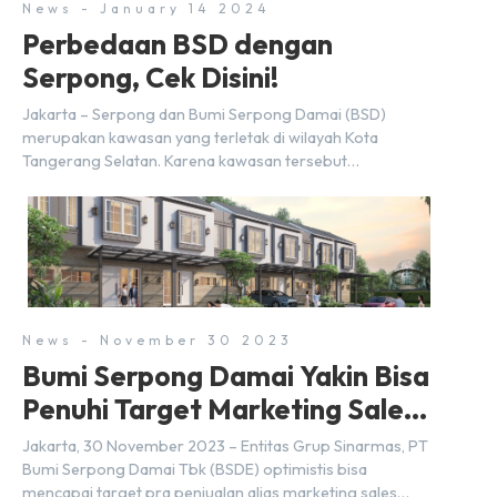
News - January 14 2024
Perbedaan BSD dengan
Serpong, Cek Disini!
Jakarta – Serpong dan Bumi Serpong Damai (BSD)
merupakan kawasan yang terletak di wilayah Kota
Tangerang Selatan. Karena kawasan tersebut
menggunakan nama Serpong, mungkin banyak di antara
kita yang mengira kedua wilayah ini merupakan tempat
yang sama. Padahal anggapan tersebut kurang tepat.
Sebab Serpong dan BSD merupakan dua kawasan yang
berbeda. Berikut penjelasannya. Baca Juga: […]
News - November 30 2023
Bumi Serpong Damai Yakin Bisa
Penuhi Target Marketing Sales
Tahun 2023
Jakarta, 30 November 2023 – Entitas Grup Sinarmas, PT
Bumi Serpong Damai Tbk (BSDE) optimistis bisa
mencapai target pra penjualan alias marketing sales