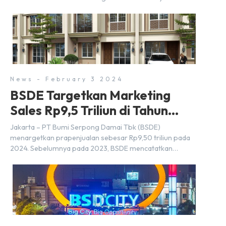
Strategis Nasional (PSN) yang baru. Pengumuman ini
dibuat oleh Menteri Koordinator Bidang Perekonomian,
Airlangga Hartarto, setelah Rapat Terbatas (ratas)
bersama Jokowi di Istana Kepresidenan pada hari Senin,
18 Maret 2024. Selain […]
News - February 3 2024
BSDE Targetkan Marketing
Sales Rp9,5 Triliun di Tahun
2024
Jakarta – PT Bumi Serpong Damai Tbk (BSDE)
menargetkan prapenjualan sebesar Rp9,50 triliun pada
2024. Sebelumnya pada 2023, BSDE mencatatkan
realisasi penjualan sebesar Rp9,50 triliun yang
melampaui target prapenjualan sebesar Rp8,80 triliun.
Menurut Direktur BSDE Hermawan Wijaya menghadapi
2024, kondisi ekonomi global maupun nasional dapat
memengaruhi pertimbangan masyarakat untuk membeli
rumah maupun investasi di sektor […]