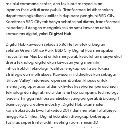
melalui
command center
, dan tak luput menyediakan
layanan
free wifi
di area publik. Tranformasi ini diharapkan
dapat meningkatkan kualitas hidup para penghuni BSD City.
Komitmen BSD City tak hanya sebatas hal diatas, transformasi
ini berlanjut dengan mengalokasikan satu kawasan untuk
komunitas digital, yakni
Digital Hub.
Digital Hub
kawasan seluas 25,86 Ha terletak di bagian
selatan
Green Office Park
, BSD City.
Digital Hub
merupakan
inovasi Sinar Mas Land untuk menjawab kebutuhan masyarakat
di era teknologi
digital
akan kawasan yang memiliki
infrastruktur teknologi, fasilitas lengkap, serta berlokasi
strategis dan multi akses. Kawasan ini didedikasikan sebagai
‘Silicon Valley’ Indonesia, dipersembahkan khusus untuk
menunjang operasional dan aktivitas keseharian perusahaan
teknologi dan
digital
, mulai dari
start up company, technology
leaders
, hingga institusi pendidikan yang bergerak di bidang
IT
Science juga creative industry . Digital Hub
akan mulai
konstruksi pada kwartal kedua 2017 dan menelan total biaya
hingga Rp 5 triliun.
Digital hub
akan dilengkapi beberapa
fasilitas seperti interaktif
meeting room
, mesin
3D