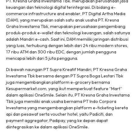
PT. Kresna Graha Investama Tbk. merupakan perusahaan jasa
keuangan dan teknologi digital terintegrasi. Di bidang
e-
commerce infrastructure and enabler
, PT Digital Artha Media
(DAM), yang merupakan salah satu anak usaha PT. Kresna
Graha Investama Tbk, merupakan perusahaan pengembang
produk-produk e-wallet dan teknologi keuangan, salah satunya
adalah Mandiri e-cash. Saat ini, DAM memiliki jaringan distribusi
yang luas, terhubung dengan lebih dari 24 ribu
modern stores
,
17 ribu ATM dan 300 ribu EDC, dengan jumlah pengguna
mencapai lebih dari 5 juta pengguna.
Di bawah naungan PT Supra Kreatif Mandiri, PT Kresna Graha
Investama Tbk bersama dengan PT Supra Boga Lestari Tbk
juga mengembangkan platform
e-grocery
bernama
Kesupermarket.com, yang ikut memperkuat feature “Mart”
dalam aplikasi OneSmile. Selain itu, PT Kresna Graha Investama
Tbk juga memiliki anak usaha bernama PT Indo Corpora
Investama yang mengembangkan platform e-ticketing kereta
api dan pesawat serta voucher hotel, yaitu Padiciti, dan
payment aggregator, Padipay, yang ke depan dapat
diintegrasikan ke dalam aplikasi OneSmile.