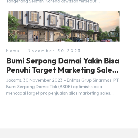
Tangerang Selatan. Karena kawasan tersebut
menggunakan nama Serpong, mungkin banyak di antara
kita yang mengira kedua wilayah ini merupakan tempat
yang sama. Padahal anggapan tersebut kurang tepat.
Sebab Serpong dan BSD merupakan dua kawasan yang
berbeda. Berikut penjelasannya. Baca Juga: […]
News - November 30 2023
Bumi Serpong Damai Yakin Bisa
Penuhi Target Marketing Sales
Tahun 2023
Jakarta, 30 November 2023 – Entitas Grup Sinarmas, PT
Bumi Serpong Damai Tbk (BSDE) optimistis bisa
mencapai target pra penjualan alias marketing sales
senilai Rp 8,8 triliun hingga tutup 2023. Direktur Bumi
Serpong Damai Hermawan Wijaya menjelaskan dengan
pencapain per September 2023 dan adanya insentif PPN
DTP, BSDE optimistis bisa melampaui target. “Kami yakin
target […]