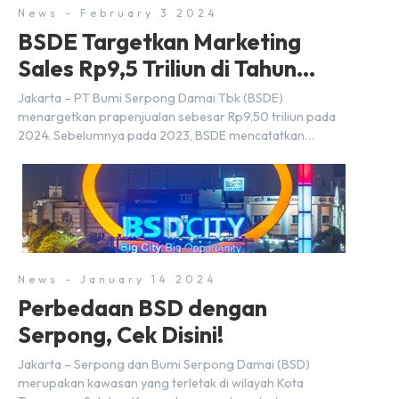
News - February 3 2024
BSDE Targetkan Marketing
Sales Rp9,5 Triliun di Tahun
2024
Jakarta – PT Bumi Serpong Damai Tbk (BSDE)
menargetkan prapenjualan sebesar Rp9,50 triliun pada
2024. Sebelumnya pada 2023, BSDE mencatatkan
realisasi penjualan sebesar Rp9,50 triliun yang
melampaui target prapenjualan sebesar Rp8,80 triliun.
Menurut Direktur BSDE Hermawan Wijaya menghadapi
2024, kondisi ekonomi global maupun nasional dapat
memengaruhi pertimbangan masyarakat untuk membeli
rumah maupun investasi di sektor […]
News - January 14 2024
Perbedaan BSD dengan
Serpong, Cek Disini!
Jakarta – Serpong dan Bumi Serpong Damai (BSD)
merupakan kawasan yang terletak di wilayah Kota