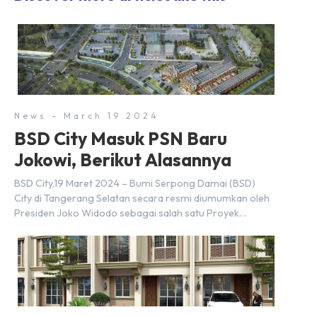
News - March 19 2024
BSD City Masuk PSN Baru
Jokowi, Berikut Alasannya
BSD City,19 Maret 2024 – Bumi Serpong Damai (BSD)
City di Tangerang Selatan secara resmi diumumkan oleh
Presiden Joko Widodo sebagai salah satu Proyek
Strategis Nasional (PSN) yang baru. Pengumuman ini
dibuat oleh Menteri Koordinator Bidang Perekonomian,
Airlangga Hartarto, setelah Rapat Terbatas (ratas)
bersama Jokowi di Istana Kepresidenan pada hari Senin,
18 Maret 2024. Selain […]