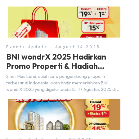
Events Update - August 14 2025
BNI wondrX 2025 Hadirkan
Promo Properti & Hadiah
Eksklusif
Sinar Mas Land, salah satu pengembang properti
terbesar di Indonesia, akan hadir memeriahkan BNI
wondrX 2025 yang digelar pada 15–17 Agustus 2025 di
Indonesia Convention Exhibition (ICE) BSD City, tepatnya
di Hall 9, Booth Sinar Mas Land. Partisipasi ini menjadi
wujud komitmen Sinar Mas Land dalam memberikan
kemudahan dan pengalaman berbeda bagi para pencari
hunian […]