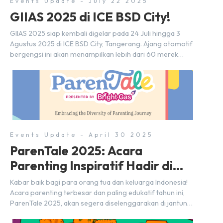
Events Update - July 22 2025
GIIAS 2025 di ICE BSD City!
GIIAS 2025 siap kembali digelar pada 24 Juli hingga 3
Agustus 2025 di ICE BSD City, Tangerang. Ajang otomotif
bergengsi ini akan menampilkan lebih dari 60 merek
mobil, 20-an merek motor, serta ratusan industri
pendukung. Tak hanya menjadi pusat perhatian bagi
para pecinta otomotif, GIIAS juga menjadi tempat
berkumpulnya komunitas dan pelaku industri untuk
menjalin […]
Events Update - April 30 2025
ParenTale 2025: Acara
Parenting Inspiratif Hadir di
BSD City!
Kabar baik bagi para orang tua dan keluarga Indonesia!
Acara parenting terbesar dan paling edukatif tahun ini,
ParenTale 2025, akan segera diselenggarakan di jantung
kawasan modern dan inovatif BSD City. Bertempat di Hall