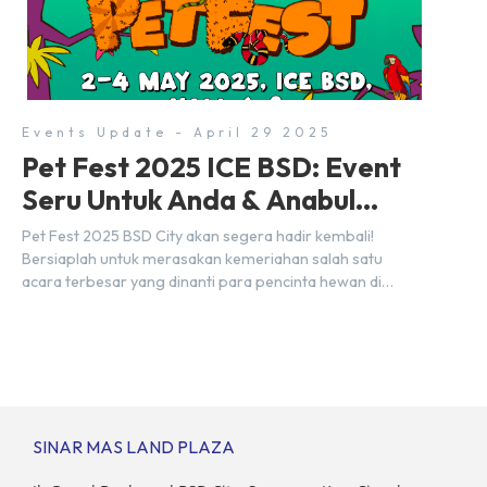
5, ICE BSD, acara ini akan berlangsung selama tiga hari
penuh, yaitu pada 2 hingga 4 Mei 2025. Diselenggarakan
oleh Parentstory dan […]
Events Update - April 29 2025
Pet Fest 2025 ICE BSD: Event
Seru Untuk Anda & Anabul
Kesayangan!
Pet Fest 2025 BSD City akan segera hadir kembali!
Bersiaplah untuk merasakan kemeriahan salah satu
acara terbesar yang dinanti para pencinta hewan di
Indonesia. Tandai kalender Anda—2 hingga 4 Mei 2025 di
Hall 6-8, ICE BSD City! Di ajang Pet Fest 2025 ini, Anda
dan hewan kesayanganmu bisa menikmati beragam
aktivitas interaktif bersama komunitas pecinta […]
SINAR MAS LAND PLAZA