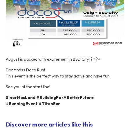
August is packed with excitement in BSD City! ?‍♀️?‍♂️
Don't miss Doco Run!
This event is the perfect way to stay active and have fun!
See you at the start line!
SinarMasLand #BuildingForABetterFuture
#RunningEvent #TitanRun
Discover more articles like this