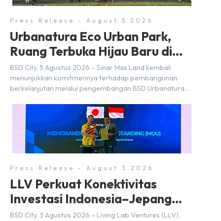
Press Release - August 5 2026
Urbanatura Eco Urban Park,
Ruang Terbuka Hijau Baru di
BSD City
BSD City, 5 Agustus 2026 – Sinar Mas Land kembali
menunjukkan komitmennya terhadap pembangunan
berkelanjutan melalui pengembangan BSD Urbanatura
Eco Urban Park, sebuah ruang terbuka hijau multifungsi
dengan jalur sungai sepanjang 1,5 km yang dikelilingi
lanskap tropis rimbun di BSD City yang sebelumnya
dikenal sebagai Green Pathway. Transformasi ini
merupakan bagian dari upaya perusahaan untuk […]
Press Release - August 3 2026
LLV Perkuat Konektivitas
Investasi Indonesia–Jepang
(FDI) pada 2025
BSD City, 3 Agustus 2026 – Living Lab Ventures (LLV),