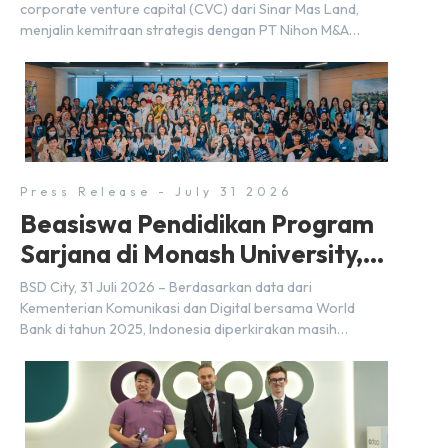
corporate venture capital (CVC) dari Sinar Mas Land,
menjalin kemitraan strategis dengan PT Nihon M&A
Center Indonesia (NMAI), bagian dari Nihon M&A Center
Holdings Inc. Kemitraan tersebut ditandai dengan
penandatanganan Memorandum of Understanding
(MoU) oleh Bayu Seto (Partner at Living Lab Ventures)
dan Kosuke Kawata […]
Press Release - July 31 2026
Beasiswa Pendidikan Program
Sarjana di Monash University,
BSD City
BSD City, 31 Juli 2026 – Berdasarkan data dari
Kementerian Komunikasi dan Digital bersama World
Bank di tahun 2025, Indonesia diperkirakan masih
membutuhkan sekitar 3 juta talenta digital hingga tahun
2030 atau setara dengan 600 ribu tenaga digital baru
setiap tahunnya untuk mendukung percepatan
transformasi digital di berbagai sektor strategis.
Kebutuhan tersebut menjadikan pengembangan sumber