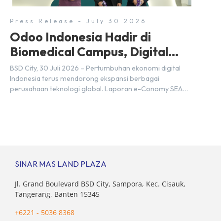
daya […]
Press Release - July 30 2026
Odoo Indonesia Hadir di
Biomedical Campus, Digital
Hub, BSD City
BSD City, 30 Juli 2026 – Pertumbuhan ekonomi digital
Indonesia terus mendorong ekspansi berbagai
perusahaan teknologi global. Laporan e-Conomy SEA
2025 oleh Google, Temasek, dan Bain & Company
menempatkan Indonesia sebagai salah satu pasar digital
terbesar di Asia Tenggara dengan nilai ekonomi hampir
mencapai US$100 miliar, tumbuh sebesar 14%
dibandingkan dengan tahun sebelumnya. Kondisi ini […]
SINAR MAS LAND PLAZA
Jl. Grand Boulevard BSD City, Sampora, Kec. Cisauk,
Tangerang, Banten 15345
+6221 - 5036 8368