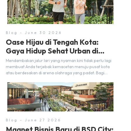
sekadar bersantai bersama orang terdekat. Kabar
baiknya, deretan kafe hits ini tersebar di lokasi-lokasi
strategis yang sangat […]
Blog - June 30 2026
Oase Hijau di Tengah Kota:
Gaya Hidup Sehat Urban di
BSD City
Mendambakan jalur lari yang nyaman kini tidak perlu lagi
membuat Anda terjebak kemacetan menuju pusat kota
atau berdesakan di arena olahraga yang padat. Bagi
warga BSD City, berolahraga rutin bisa dinikmati
langsung di lingkungan sekitar yang rindang, estetik, dan
menenangkan. Sebagai kawasan township terpadu, BSD
City terus bertransformasi menjadi area hunian modern
yang sangat mendukung […]
Blog - June 27 2026
Magnet Bisnis Baru di BSD City: