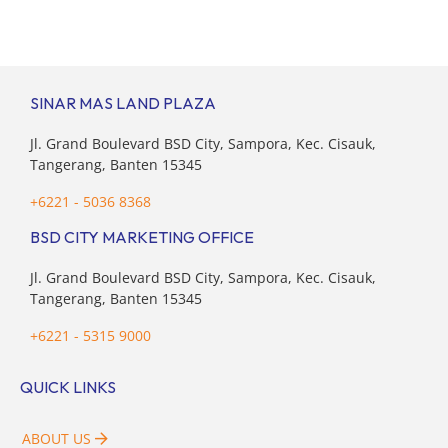
(pasangan dan anak) sekaligus menyokong orang tua di
waktu bersamaan. Fenomena urban ini kian marak di
kota-kota besar, termasuk di kawasan berkembang […]
SINAR MAS LAND PLAZA
Jl. Grand Boulevard BSD City, Sampora, Kec. Cisauk,
Tangerang, Banten 15345
+6221 - 5036 8368
BSD CITY MARKETING OFFICE
Jl. Grand Boulevard BSD City, Sampora, Kec. Cisauk,
Tangerang, Banten 15345
+6221 - 5315 9000
QUICK LINKS
ABOUT US