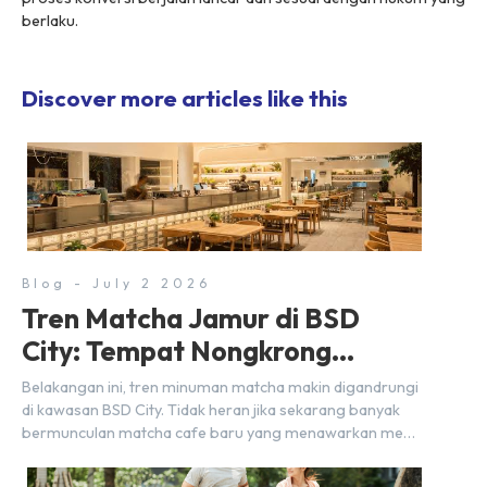
berlaku.
Discover more articles like this
Blog - July 2 2026
Tren Matcha Jamur di BSD
City: Tempat Nongkrong
Estetik Dekat Hunian
Belakangan ini, tren minuman matcha makin digandrungi
di kawasan BSD City. Tidak heran jika sekarang banyak
bermunculan matcha cafe baru yang menawarkan menu
autentik, konsep visual yang estetik, serta atmosfer yang
nyaman, baik untuk produktif bekerja (WFC) maupun