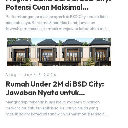
Potensi Cuan Maksimal
Selangkah dari Stasiun
Perkembangan proyek properti di BSD City seolah tidak
ada habisnya. Bersama Sinar Mas Land, kawasan
township mandiri ini kembali menjawab kebutuhan para
pelaku usaha akan ruang komersial yang menjanjikan
lewat kehadiran Wander Alley Walk. Ruko terbaru di BSD
City ini datang dengan keunggulan geografis yang
sangat strategis. Letaknya menempel langsung dengan
dua pusat pergerakan massa […]
Blog - June 3 2026
Rumah Under 2M di BSD City:
Jawaban Nyata untuk
Kebutuhan Generasi Sandwich
Menghadapi tekanan biaya hidup modern bukanlah
perkara mudah, terlebih bagi keluarga muda yang
masuk dalam kategori sandwich generation. Berada di
usia produktif, kelompok ini memikul tanggung jawab
finansial ganda: mencukupi kebutuhan keluarga inti