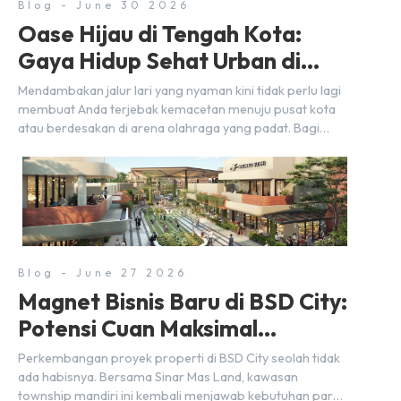
Blog - June 30 2026
Oase Hijau di Tengah Kota:
Gaya Hidup Sehat Urban di
BSD City
Mendambakan jalur lari yang nyaman kini tidak perlu lagi
membuat Anda terjebak kemacetan menuju pusat kota
atau berdesakan di arena olahraga yang padat. Bagi
warga BSD City, berolahraga rutin bisa dinikmati
langsung di lingkungan sekitar yang rindang, estetik, dan
menenangkan. Sebagai kawasan township terpadu, BSD
City terus bertransformasi menjadi area hunian modern
yang sangat mendukung […]
Blog - June 27 2026
Magnet Bisnis Baru di BSD City:
Potensi Cuan Maksimal
Selangkah dari Stasiun
Perkembangan proyek properti di BSD City seolah tidak
ada habisnya. Bersama Sinar Mas Land, kawasan
township mandiri ini kembali menjawab kebutuhan para