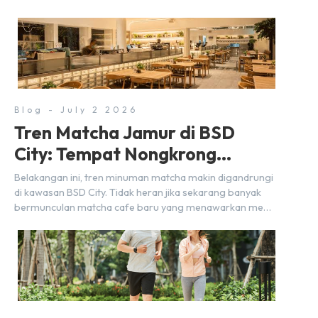
Blog - July 2 2026
Tren Matcha Jamur di BSD
City: Tempat Nongkrong
Estetik Dekat Hunian
Belakangan ini, tren minuman matcha makin digandrungi
di kawasan BSD City. Tidak heran jika sekarang banyak
bermunculan matcha cafe baru yang menawarkan menu
autentik, konsep visual yang estetik, serta atmosfer yang
nyaman, baik untuk produktif bekerja (WFC) maupun
sekadar bersantai bersama orang terdekat. Kabar
baiknya, deretan kafe hits ini tersebar di lokasi-lokasi
strategis yang sangat […]