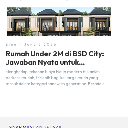
pelaku usaha akan ruang komersial yang menjanjikan
lewat kehadiran Wander Alley Walk. Ruko terbaru di BSD
City ini datang dengan keunggulan geografis yang
sangat strategis. Letaknya menempel langsung dengan
dua pusat pergerakan massa […]
Blog - June 3 2026
Rumah Under 2M di BSD City:
Jawaban Nyata untuk
Kebutuhan Generasi Sandwich
Menghadapi tekanan biaya hidup modern bukanlah
perkara mudah, terlebih bagi keluarga muda yang
masuk dalam kategori sandwich generation. Berada di
usia produktif, kelompok ini memikul tanggung jawab
finansial ganda: mencukupi kebutuhan keluarga inti
(pasangan dan anak) sekaligus menyokong orang tua di
waktu bersamaan. Fenomena urban ini kian marak di
kota-kota besar, termasuk di kawasan berkembang […]
SINAR MAS LAND PLAZA