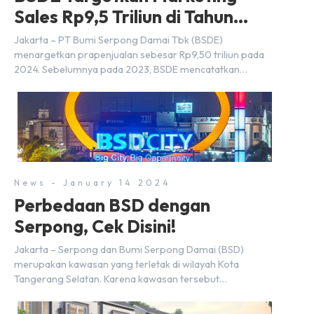
Sales Rp9,5 Triliun di Tahun
2024
Jakarta – PT Bumi Serpong Damai Tbk (BSDE)
menargetkan prapenjualan sebesar Rp9,50 triliun pada
2024. Sebelumnya pada 2023, BSDE mencatatkan
realisasi penjualan sebesar Rp9,50 triliun yang
melampaui target prapenjualan sebesar Rp8,80 triliun.
Menurut Direktur BSDE Hermawan Wijaya menghadapi
2024, kondisi ekonomi global maupun nasional dapat
memengaruhi pertimbangan masyarakat untuk membeli
rumah maupun investasi di sektor […]
News - January 14 2024
Perbedaan BSD dengan
Serpong, Cek Disini!
Jakarta – Serpong dan Bumi Serpong Damai (BSD)
merupakan kawasan yang terletak di wilayah Kota
Tangerang Selatan. Karena kawasan tersebut
menggunakan nama Serpong, mungkin banyak di antara
kita yang mengira kedua wilayah ini merupakan tempat