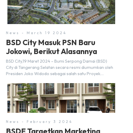
News - March 19 2024
BSD City Masuk PSN Baru
Jokowi, Berikut Alasannya
BSD City,19 Maret 2024 – Bumi Serpong Damai (BSD)
City di Tangerang Selatan secara resmi diumumkan oleh
Presiden Joko Widodo sebagai salah satu Proyek
Strategis Nasional (PSN) yang baru. Pengumuman ini
dibuat oleh Menteri Koordinator Bidang Perekonomian,
Airlangga Hartarto, setelah Rapat Terbatas (ratas)
bersama Jokowi di Istana Kepresidenan pada hari Senin,
18 Maret 2024. Selain […]
News - February 3 2024
BSDE Targetkan Marketing