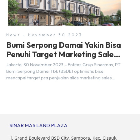
yang sama. Padahal anggapan tersebut kurang tepat.
Sebab Serpong dan BSD merupakan dua kawasan yang
berbeda. Berikut penjelasannya. Baca Juga: […]
News - November 30 2023
Bumi Serpong Damai Yakin Bisa
Penuhi Target Marketing Sales
Tahun 2023
Jakarta, 30 November 2023 – Entitas Grup Sinarmas, PT
Bumi Serpong Damai Tbk (BSDE) optimistis bisa
mencapai target pra penjualan alias marketing sales
senilai Rp 8,8 triliun hingga tutup 2023. Direktur Bumi
Serpong Damai Hermawan Wijaya menjelaskan dengan
pencapain per September 2023 dan adanya insentif PPN
DTP, BSDE optimistis bisa melampaui target. “Kami yakin
target […]
SINAR MAS LAND PLAZA
Jl. Grand Boulevard BSD City, Sampora, Kec. Cisauk,