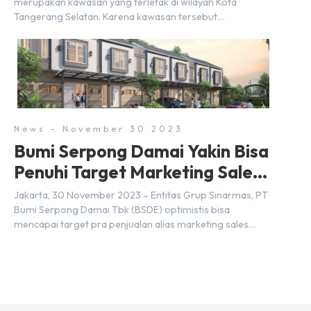
merupakan kawasan yang terletak di wilayah Kota
Tangerang Selatan. Karena kawasan tersebut
menggunakan nama Serpong, mungkin banyak di antara
kita yang mengira kedua wilayah ini merupakan tempat
yang sama. Padahal anggapan tersebut kurang tepat.
Sebab Serpong dan BSD merupakan dua kawasan yang
berbeda. Berikut penjelasannya. Baca Juga: […]
News - November 30 2023
Bumi Serpong Damai Yakin Bisa
Penuhi Target Marketing Sales
Tahun 2023
Jakarta, 30 November 2023 – Entitas Grup Sinarmas, PT
Bumi Serpong Damai Tbk (BSDE) optimistis bisa
mencapai target pra penjualan alias marketing sales
senilai Rp 8,8 triliun hingga tutup 2023. Direktur Bumi
Serpong Damai Hermawan Wijaya menjelaskan dengan
pencapain per September 2023 dan adanya insentif PPN
DTP, BSDE optimistis bisa melampaui target. “Kami yakin
target […]