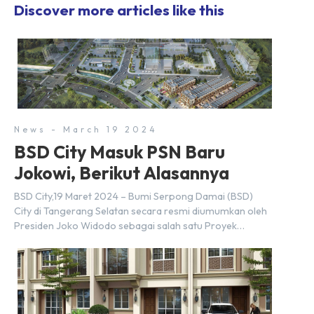
Discover more articles like this
News - March 19 2024
BSD City Masuk PSN Baru
Jokowi, Berikut Alasannya
BSD City,19 Maret 2024 – Bumi Serpong Damai (BSD)
City di Tangerang Selatan secara resmi diumumkan oleh
Presiden Joko Widodo sebagai salah satu Proyek
Strategis Nasional (PSN) yang baru. Pengumuman ini
dibuat oleh Menteri Koordinator Bidang Perekonomian,
Airlangga Hartarto, setelah Rapat Terbatas (ratas)
bersama Jokowi di Istana Kepresidenan pada hari Senin,
18 Maret 2024. Selain […]