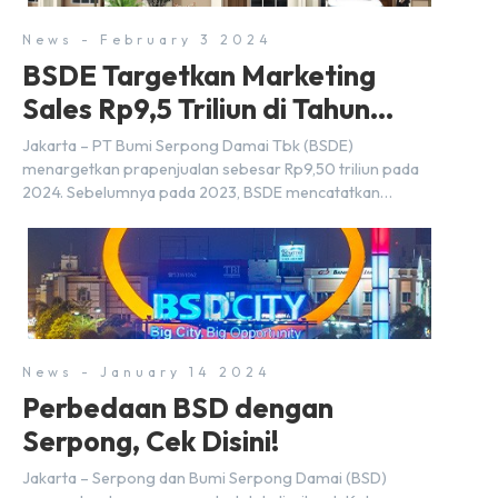
News - February 3 2024
BSDE Targetkan Marketing
Sales Rp9,5 Triliun di Tahun
2024
Jakarta – PT Bumi Serpong Damai Tbk (BSDE)
menargetkan prapenjualan sebesar Rp9,50 triliun pada
2024. Sebelumnya pada 2023, BSDE mencatatkan
realisasi penjualan sebesar Rp9,50 triliun yang
melampaui target prapenjualan sebesar Rp8,80 triliun.
Menurut Direktur BSDE Hermawan Wijaya menghadapi
2024, kondisi ekonomi global maupun nasional dapat
memengaruhi pertimbangan masyarakat untuk membeli
rumah maupun investasi di sektor […]
News - January 14 2024
Perbedaan BSD dengan
Serpong, Cek Disini!
Jakarta – Serpong dan Bumi Serpong Damai (BSD)