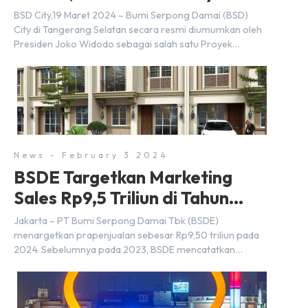
BSD City,19 Maret 2024 – Bumi Serpong Damai (BSD)
City di Tangerang Selatan secara resmi diumumkan oleh
Presiden Joko Widodo sebagai salah satu Proyek
Strategis Nasional (PSN) yang baru. Pengumuman ini
dibuat oleh Menteri Koordinator Bidang Perekonomian,
Airlangga Hartarto, setelah Rapat Terbatas (ratas)
bersama Jokowi di Istana Kepresidenan pada hari Senin,
18 Maret 2024. Selain […]
News - February 3 2024
BSDE Targetkan Marketing
Sales Rp9,5 Triliun di Tahun
2024
Jakarta – PT Bumi Serpong Damai Tbk (BSDE)
menargetkan prapenjualan sebesar Rp9,50 triliun pada
2024. Sebelumnya pada 2023, BSDE mencatatkan
realisasi penjualan sebesar Rp9,50 triliun yang
melampaui target prapenjualan sebesar Rp8,80 triliun.
Menurut Direktur BSDE Hermawan Wijaya menghadapi
2024, kondisi ekonomi global maupun nasional dapat