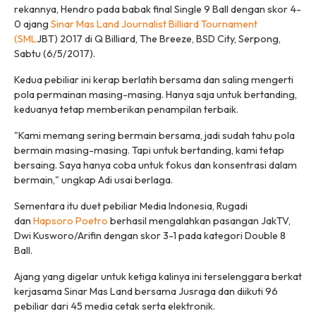
rekannya, Hendro pada babak final Single 9 Ball dengan skor 4-
0 ajang
Sinar Mas Land Journalist Billiard Tournament
(SML
JBT) 2017 di Q Billiard, The Breeze, BSD City, Serpong,
Sabtu (6/5/2017).
Kedua pebiliar ini kerap berlatih bersama dan saling mengerti
pola permainan masing-masing. Hanya saja untuk bertanding,
keduanya tetap memberikan penampilan terbaik.
"Kami memang sering bermain bersama, jadi sudah tahu pola
bermain masing-masing. Tapi untuk bertanding, kami tetap
bersaing. Saya hanya coba untuk fokus dan konsentrasi dalam
bermain," ungkap Adi usai berlaga.
Sementara itu duet pebiliar Media Indonesia, Rugadi
dan
Hapsoro Poetro
berhasil mengalahkan pasangan JakTV,
Dwi Kusworo/Arifin dengan skor 3-1 pada kategori Double 8
Ball.
Ajang yang digelar untuk ketiga kalinya ini terselenggara berkat
kerjasama Sinar Mas Land bersama Jusraga dan diikuti 96
pebiliar dari 45 media cetak serta elektronik.