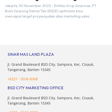
Tahun 2023
Jakarta, 30 November 2023 – Entitas Grup Sinarmas, PT
Bumi Serpong Damai Tbk (BSDE) optimistis bisa
mencapai target pra penjualan alias marketing sales
senilai Rp 8,8 triliun hingga tutup 2023. Direktur Bumi
Serpong Damai Hermawan Wijaya menjelaskan dengan
pencapain per September 2023 dan adanya insentif PPN
DTP, BSDE optimistis bisa melampaui target. “Kami yakin
target […]
SINAR MAS LAND PLAZA
Jl. Grand Boulevard BSD City, Sampora, Kec. Cisauk,
Tangerang, Banten 15345
+6221 - 5036 8368
BSD CITY MARKETING OFFICE
Jl. Grand Boulevard BSD City, Sampora, Kec. Cisauk,
Tangerang, Banten 15345