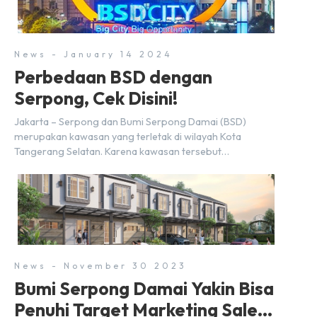
memengaruhi pertimbangan masyarakat untuk membeli
rumah maupun investasi di sektor […]
News - January 14 2024
Perbedaan BSD dengan
Serpong, Cek Disini!
Jakarta – Serpong dan Bumi Serpong Damai (BSD)
merupakan kawasan yang terletak di wilayah Kota
Tangerang Selatan. Karena kawasan tersebut
menggunakan nama Serpong, mungkin banyak di antara
kita yang mengira kedua wilayah ini merupakan tempat
yang sama. Padahal anggapan tersebut kurang tepat.
Sebab Serpong dan BSD merupakan dua kawasan yang
berbeda. Berikut penjelasannya. Baca Juga: […]
News - November 30 2023
Bumi Serpong Damai Yakin Bisa
Penuhi Target Marketing Sales