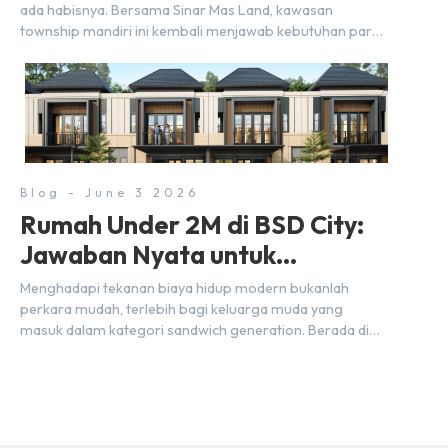
ada habisnya. Bersama Sinar Mas Land, kawasan
township mandiri ini kembali menjawab kebutuhan para
pelaku usaha akan ruang komersial yang menjanjikan
lewat kehadiran Wander Alley Walk. Ruko terbaru di BSD
City ini datang dengan keunggulan geografis yang
sangat strategis. Letaknya menempel langsung dengan
dua pusat pergerakan massa […]
Blog - June 3 2026
Rumah Under 2M di BSD City:
Jawaban Nyata untuk
Kebutuhan Generasi Sandwich
Menghadapi tekanan biaya hidup modern bukanlah
perkara mudah, terlebih bagi keluarga muda yang
masuk dalam kategori sandwich generation. Berada di
usia produktif, kelompok ini memikul tanggung jawab
finansial ganda: mencukupi kebutuhan keluarga inti
(pasangan dan anak) sekaligus menyokong orang tua di
waktu bersamaan. Fenomena urban ini kian marak di
kota-kota besar, termasuk di kawasan berkembang […]