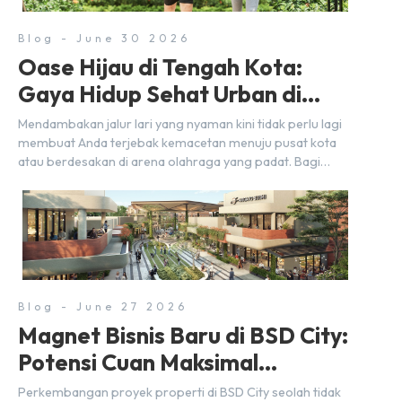
Blog - June 30 2026
Oase Hijau di Tengah Kota:
Gaya Hidup Sehat Urban di
BSD City
Mendambakan jalur lari yang nyaman kini tidak perlu lagi
membuat Anda terjebak kemacetan menuju pusat kota
atau berdesakan di arena olahraga yang padat. Bagi
warga BSD City, berolahraga rutin bisa dinikmati
langsung di lingkungan sekitar yang rindang, estetik, dan
menenangkan. Sebagai kawasan township terpadu, BSD
City terus bertransformasi menjadi area hunian modern
yang sangat mendukung […]
Blog - June 27 2026
Magnet Bisnis Baru di BSD City:
Potensi Cuan Maksimal
Selangkah dari Stasiun
Perkembangan proyek properti di BSD City seolah tidak