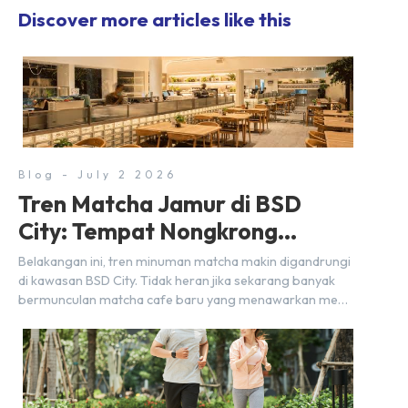
Discover more articles like this
Blog - July 2 2026
Tren Matcha Jamur di BSD
City: Tempat Nongkrong
Estetik Dekat Hunian
Belakangan ini, tren minuman matcha makin digandrungi
di kawasan BSD City. Tidak heran jika sekarang banyak
bermunculan matcha cafe baru yang menawarkan menu
autentik, konsep visual yang estetik, serta atmosfer yang
nyaman, baik untuk produktif bekerja (WFC) maupun
sekadar bersantai bersama orang terdekat. Kabar
baiknya, deretan kafe hits ini tersebar di lokasi-lokasi
strategis yang sangat […]