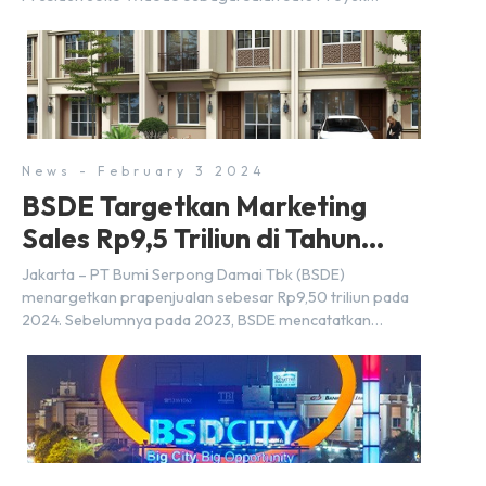
Strategis Nasional (PSN) yang baru. Pengumuman ini
dibuat oleh Menteri Koordinator Bidang Perekonomian,
Airlangga Hartarto, setelah Rapat Terbatas (ratas)
bersama Jokowi di Istana Kepresidenan pada hari Senin,
18 Maret 2024. Selain […]
News - February 3 2024
BSDE Targetkan Marketing
Sales Rp9,5 Triliun di Tahun
2024
Jakarta – PT Bumi Serpong Damai Tbk (BSDE)
menargetkan prapenjualan sebesar Rp9,50 triliun pada
2024. Sebelumnya pada 2023, BSDE mencatatkan
realisasi penjualan sebesar Rp9,50 triliun yang
melampaui target prapenjualan sebesar Rp8,80 triliun.
Menurut Direktur BSDE Hermawan Wijaya menghadapi
2024, kondisi ekonomi global maupun nasional dapat
memengaruhi pertimbangan masyarakat untuk membeli
rumah maupun investasi di sektor […]