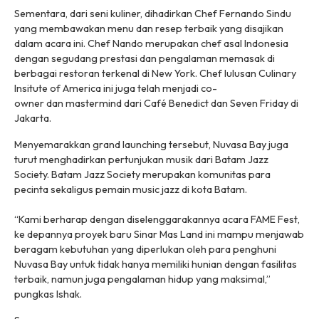
Sementara, dari seni kuliner, dihadirkan Chef Fernando Sindu
yang membawakan menu dan resep terbaik yang disajikan
dalam acara ini. Chef Nando merupakan chef asal Indonesia
dengan segudang prestasi dan pengalaman memasak di
berbagai restoran terkenal di New York. Chef lulusan Culinary
Insitute of America ini juga telah menjadi
co-
owner
dan
mastermind
dari Café Benedict dan Seven Friday di
Jakarta.
Menyemarakkan
grand launching
tersebut, Nuvasa Bay juga
turut menghadirkan pertunjukan musik dari Batam Jazz
Society. Batam Jazz Society merupakan komunitas para
pecinta sekaligus pemain music jazz di kota Batam.
“Kami berharap dengan diselenggarakannya acara FAME Fest,
ke depannya proyek baru Sinar Mas Land ini mampu menjawab
beragam kebutuhan yang diperlukan oleh para penghuni
Nuvasa Bay untuk tidak hanya memiliki hunian dengan fasilitas
terbaik, namun juga pengalaman hidup yang maksimal,”
pungkas Ishak.