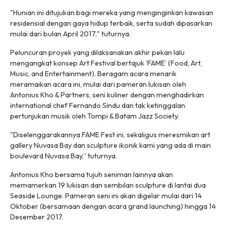
"Hunian ini ditujukan bagi mereka yang menginginkan kawasan
residensial dengan gaya hidup terbaik, serta sudah dipasarkan
mulai dari bulan April 2017," tuturnya.
Peluncuran proyek yang dilaksanakan akhir pekan lalu
mengangkat konsep Art Festival bertajuk ‘FAME’ (Food, Art,
Music, and Entertainment). Beragam acara menarik
meramaikan acara ini, mulai dari pameran lukisan oleh
Antonius Kho & Partners, seni kuliner dengan menghadirkan
international chef Fernando Sindu dan tak ketinggalan
pertunjukan musik oleh Tompi & Batam Jazz Society.
"Diselenggarakannya FAME Fest ini, sekaligus meresmikan art
gallery Nuvasa Bay dan
sculpture
ikonik kami yang ada di
main
boulevard
Nuvasa Bay,” tuturnya.
Antonius Kho bersama tujuh seniman lainnya akan
memamerkan 19 lukisan dan sembilan
sculpture
di lantai dua
Seaside Lounge. Pameran seni ini akan digelar mulai dari 14
Oktober (bersamaan dengan acara
grand launching
) hingga 14
Desember 2017.