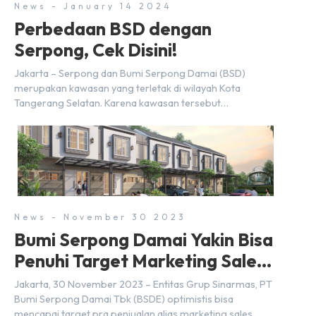
News - January 14 2024
Perbedaan BSD dengan
Serpong, Cek Disini!
Jakarta – Serpong dan Bumi Serpong Damai (BSD)
merupakan kawasan yang terletak di wilayah Kota
Tangerang Selatan. Karena kawasan tersebut
menggunakan nama Serpong, mungkin banyak di antara
kita yang mengira kedua wilayah ini merupakan tempat
yang sama. Padahal anggapan tersebut kurang tepat.
Sebab Serpong dan BSD merupakan dua kawasan yang
berbeda. Berikut penjelasannya. Baca Juga: […]
News - November 30 2023
Bumi Serpong Damai Yakin Bisa
Penuhi Target Marketing Sales
Tahun 2023
Jakarta, 30 November 2023 – Entitas Grup Sinarmas, PT
Bumi Serpong Damai Tbk (BSDE) optimistis bisa
mencapai target pra penjualan alias marketing sales