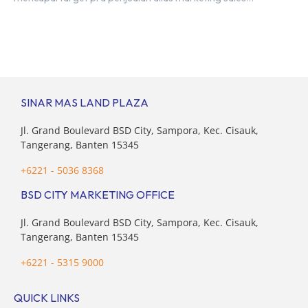
senilai Rp 8,8 triliun hingga tutup 2023. Direktur Bumi
Serpong Damai Hermawan Wijaya menjelaskan dengan
pencapain per September 2023 dan adanya insentif PPN
DTP, BSDE optimistis bisa melampaui target. “Kami yakin
target […]
SINAR MAS LAND PLAZA
Jl. Grand Boulevard BSD City, Sampora, Kec. Cisauk,
Tangerang, Banten 15345
+6221 - 5036 8368
BSD CITY MARKETING OFFICE
Jl. Grand Boulevard BSD City, Sampora, Kec. Cisauk,
Tangerang, Banten 15345
+6221 - 5315 9000
QUICK LINKS