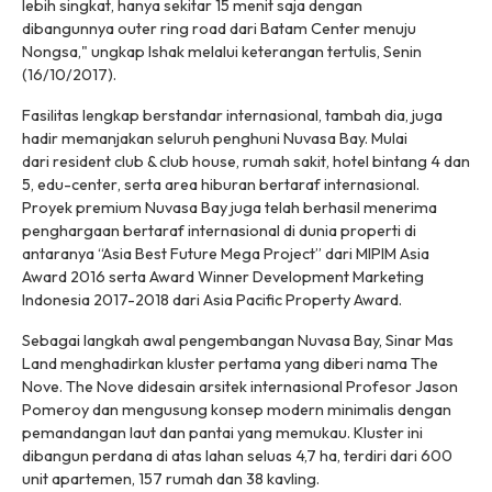
lebih singkat, hanya sekitar 15 menit saja dengan
dibangunnya
outer ring road
dari Batam Center menuju
Nongsa," ungkap Ishak melalui keterangan tertulis, Senin
(16/10/2017).
Fasilitas lengkap berstandar internasional, tambah dia, juga
hadir memanjakan seluruh penghuni Nuvasa Bay. Mulai
dari
resident club & club house
, rumah sakit, hotel bintang 4 dan
5,
edu-center
, serta area hiburan bertaraf internasional.
Proyek premium Nuvasa Bay juga telah berhasil menerima
penghargaan bertaraf internasional di dunia properti di
antaranya “Asia Best Future Mega Project” dari MIPIM Asia
Award 2016 serta Award Winner Development Marketing
Indonesia 2017-2018 dari Asia Pacific Property Award.
Sebagai langkah awal pengembangan Nuvasa Bay, Sinar Mas
Land menghadirkan kluster pertama yang diberi nama The
Nove. The Nove didesain arsitek internasional Profesor Jason
Pomeroy dan mengusung konsep modern minimalis dengan
pemandangan laut dan pantai yang memukau. Kluster ini
dibangun perdana di atas lahan seluas 4,7 ha, terdiri dari 600
unit apartemen, 157 rumah dan 38 kavling.