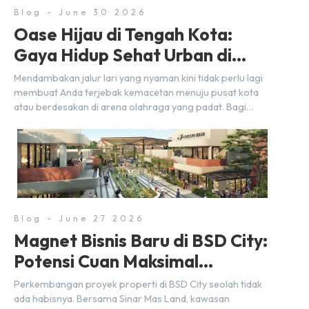
Blog - June 30 2026
Oase Hijau di Tengah Kota:
Gaya Hidup Sehat Urban di
BSD City
Mendambakan jalur lari yang nyaman kini tidak perlu lagi
membuat Anda terjebak kemacetan menuju pusat kota
atau berdesakan di arena olahraga yang padat. Bagi
warga BSD City, berolahraga rutin bisa dinikmati
langsung di lingkungan sekitar yang rindang, estetik, dan
menenangkan. Sebagai kawasan township terpadu, BSD
City terus bertransformasi menjadi area hunian modern
yang sangat mendukung […]
Blog - June 27 2026
Magnet Bisnis Baru di BSD City:
Potensi Cuan Maksimal
Selangkah dari Stasiun
Perkembangan proyek properti di BSD City seolah tidak
ada habisnya. Bersama Sinar Mas Land, kawasan