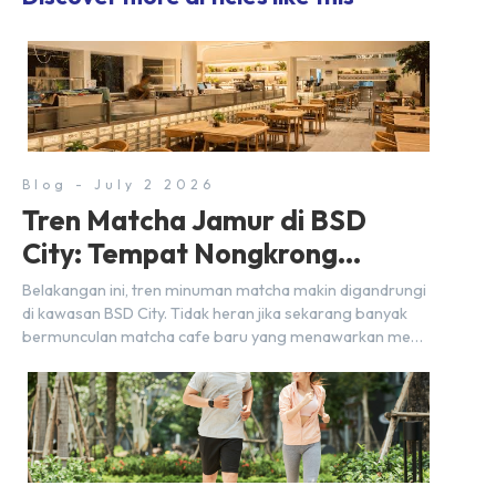
Blog - July 2 2026
Tren Matcha Jamur di BSD
City: Tempat Nongkrong
Estetik Dekat Hunian
Belakangan ini, tren minuman matcha makin digandrungi
di kawasan BSD City. Tidak heran jika sekarang banyak
bermunculan matcha cafe baru yang menawarkan menu
autentik, konsep visual yang estetik, serta atmosfer yang
nyaman, baik untuk produktif bekerja (WFC) maupun
sekadar bersantai bersama orang terdekat. Kabar
baiknya, deretan kafe hits ini tersebar di lokasi-lokasi
strategis yang sangat […]