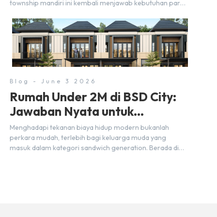
township mandiri ini kembali menjawab kebutuhan para
pelaku usaha akan ruang komersial yang menjanjikan
lewat kehadiran Wander Alley Walk. Ruko terbaru di BSD
City ini datang dengan keunggulan geografis yang
sangat strategis. Letaknya menempel langsung dengan
dua pusat pergerakan massa […]
Blog - June 3 2026
Rumah Under 2M di BSD City:
Jawaban Nyata untuk
Kebutuhan Generasi Sandwich
Menghadapi tekanan biaya hidup modern bukanlah
perkara mudah, terlebih bagi keluarga muda yang
masuk dalam kategori sandwich generation. Berada di
usia produktif, kelompok ini memikul tanggung jawab
finansial ganda: mencukupi kebutuhan keluarga inti
(pasangan dan anak) sekaligus menyokong orang tua di
waktu bersamaan. Fenomena urban ini kian marak di
kota-kota besar, termasuk di kawasan berkembang […]