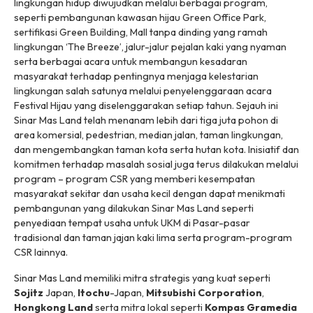
lingkungan hidup diwujudkan melalui berbagai program,
seperti pembangunan kawasan hijau Green Office Park,
sertifikasi Green Building, Mall tanpa dinding yang ramah
lingkungan ‘The Breeze’, jalur-jalur pejalan kaki yang nyaman
serta berbagai acara untuk membangun kesadaran
masyarakat terhadap pentingnya menjaga kelestarian
lingkungan salah satunya melalui penyelenggaraan acara
Festival Hijau yang diselenggarakan setiap tahun. Sejauh ini
Sinar Mas Land telah menanam lebih dari tiga juta pohon di
area komersial, pedestrian, median jalan, taman lingkungan,
dan mengembangkan taman kota serta hutan kota. Inisiatif dan
komitmen terhadap masalah sosial juga terus dilakukan melalui
program – program CSR yang memberi kesempatan
masyarakat sekitar dan usaha kecil dengan dapat menikmati
pembangunan yang dilakukan Sinar Mas Land seperti
penyediaan tempat usaha untuk UKM di Pasar-pasar
tradisional dan taman jajan kaki lima serta program-program
CSR lainnya.
Sinar Mas Land memiliki mitra strategis yang kuat seperti
Sojitz
Japan,
Itochu
-Japan,
Mitsubishi Corporation
,
Hongkong Land
serta mitra lokal seperti
Kompas Gramedia