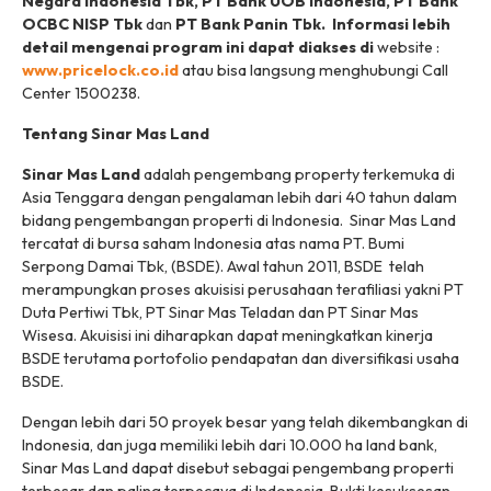
Negara Indonesia Tbk, PT Bank UOB Indonesia, PT Bank
OCBC NISP Tbk
dan
PT Bank Panin Tbk.
Informasi lebih
detail mengenai program ini dapat diakses di
website :
www.pricelock.co.id
atau bisa langsung menghubungi Call
Center 1500238.
Tentang Sinar Mas Land
Sinar Mas Land
adalah pengembang property terkemuka di
Asia Tenggara dengan pengalaman lebih dari 40 tahun dalam
bidang pengembangan properti di Indonesia. Sinar Mas Land
tercatat di bursa saham Indonesia atas nama PT. Bumi
Serpong Damai Tbk, (BSDE). Awal tahun 2011, BSDE telah
merampungkan proses akuisisi perusahaan terafiliasi yakni PT
Duta Pertiwi Tbk, PT Sinar Mas Teladan dan PT Sinar Mas
Wisesa. Akuisisi ini diharapkan dapat meningkatkan kinerja
BSDE terutama portofolio pendapatan dan diversifikasi usaha
BSDE.
Dengan lebih dari 50 proyek besar yang telah dikembangkan di
Indonesia, dan juga memiliki lebih dari 10.000 ha land bank,
Sinar Mas Land dapat disebut sebagai pengembang properti