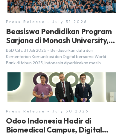
dan Kosuke Kawata […]
Press Release - July 31 2026
Beasiswa Pendidikan Program
Sarjana di Monash University,
BSD City
BSD City, 31 Juli 2026 – Berdasarkan data dari
Kementerian Komunikasi dan Digital bersama World
Bank di tahun 2025, Indonesia diperkirakan masih
membutuhkan sekitar 3 juta talenta digital hingga tahun
2030 atau setara dengan 600 ribu tenaga digital baru
setiap tahunnya untuk mendukung percepatan
transformasi digital di berbagai sektor strategis.
Kebutuhan tersebut menjadikan pengembangan sumber
daya […]
Press Release - July 30 2026
Odoo Indonesia Hadir di
Biomedical Campus, Digital