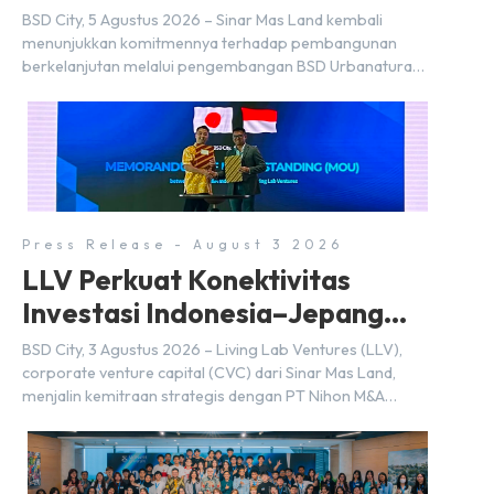
BSD City
BSD City, 5 Agustus 2026 – Sinar Mas Land kembali
menunjukkan komitmennya terhadap pembangunan
berkelanjutan melalui pengembangan BSD Urbanatura
Eco Urban Park, sebuah ruang terbuka hijau multifungsi
dengan jalur sungai sepanjang 1,5 km yang dikelilingi
lanskap tropis rimbun di BSD City yang sebelumnya
dikenal sebagai Green Pathway. Transformasi ini
merupakan bagian dari upaya perusahaan untuk […]
Press Release - August 3 2026
LLV Perkuat Konektivitas
Investasi Indonesia–Jepang
(FDI) pada 2025
BSD City, 3 Agustus 2026 – Living Lab Ventures (LLV),
corporate venture capital (CVC) dari Sinar Mas Land,
menjalin kemitraan strategis dengan PT Nihon M&A
Center Indonesia (NMAI), bagian dari Nihon M&A Center
Holdings Inc. Kemitraan tersebut ditandai dengan
penandatanganan Memorandum of Understanding
(MoU) oleh Bayu Seto (Partner at Living Lab Ventures)