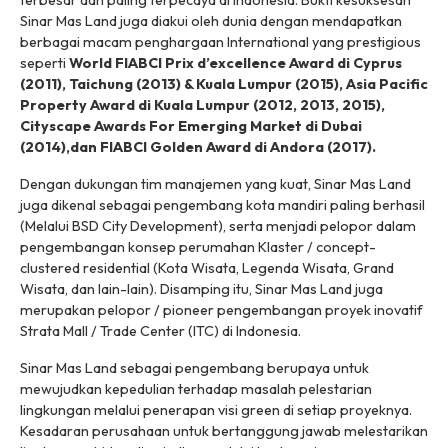
terbesar dan paling terpecaya di Indonesia. Bukti kesuksesan
Sinar Mas Land juga diakui oleh dunia dengan mendapatkan
berbagai macam penghargaan International yang prestigious
seperti
World FIABCI Prix d’excellence Award di Cyprus
(2011), Taichung (2013) & Kuala Lumpur (2015), Asia Pacific
Property Award di Kuala Lumpur (2012, 2013, 2015),
Cityscape Awards For Emerging Market di Dubai
(2014),dan FIABCI Golden Award di Andora (2017).
Dengan dukungan tim manajemen yang kuat, Sinar Mas Land
juga dikenal sebagai pengembang kota mandiri paling berhasil
(Melalui BSD City Development), serta menjadi pelopor dalam
pengembangan konsep perumahan Klaster /
concept-
clustered
residential
(Kota Wisata, Legenda Wisata, Grand
Wisata, dan lain-lain). Disamping itu, Sinar Mas Land juga
merupakan pelopor / pioneer pengembangan proyek inovatif
Strata Mall / Trade Center (ITC) di Indonesia.
Sinar Mas Land sebagai pengembang berupaya untuk
mewujudkan kepedulian terhadap masalah pelestarian
lingkungan melalui penerapan visi
green
di setiap proyeknya.
Kesadaran perusahaan untuk bertanggung jawab melestarikan