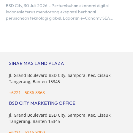
Hub, BSD City
BSD City, 30 Juli 2026 – Pertumbuhan ekonomi digital
Indonesia terus mendorong ekspansi berbagai
perusahaan teknologi global. Laporan e-Conomy SEA
2025 oleh Google, Temasek, dan Bain & Company
menempatkan Indonesia sebagai salah satu pasar digital
terbesar di Asia Tenggara dengan nilai ekonomi hampir
mencapai US$100 miliar, tumbuh sebesar 14%
dibandingkan dengan tahun sebelumnya. Kondisi ini […]
SINAR MAS LAND PLAZA
Jl. Grand Boulevard BSD City, Sampora, Kec. Cisauk,
Tangerang, Banten 15345
+6221 - 5036 8368
BSD CITY MARKETING OFFICE
Jl. Grand Boulevard BSD City, Sampora, Kec. Cisauk,
Tangerang, Banten 15345
+6221 - 5315 9000