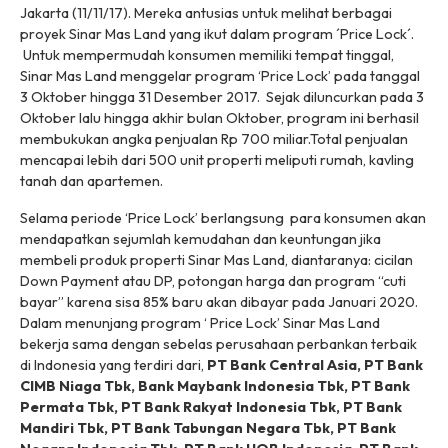
Jakarta (11/11/17). Mereka antusias untuk melihat berbagai
proyek Sinar Mas Land yang ikut dalam program ´Price Lock´.
Untuk mempermudah konsumen memiliki tempat tinggal,
Sinar Mas Land menggelar program ‘Price Lock’ pada tanggal
3 Oktober hingga 31 Desember 2017.
Sejak diluncurkan pada 3
Oktober lalu hingga akhir bulan Oktober, program ini berhasil
membukukan angka penjualan Rp 700 miliar.Total penjualan
mencapai lebih dari 500 unit properti meliputi rumah, kavling
tanah dan apartemen.
Selama periode ‘Price Lock’ berlangsung para konsumen akan
mendapatkan sejumlah kemudahan dan keuntungan jika
membeli produk properti Sinar Mas Land, diantaranya: cicilan
Down Payment atau DP, potongan harga dan program “cuti
bayar” karena sisa 85% baru akan dibayar pada Januari 2020.
Dalam menunjang program ‘ Price Lock’ Sinar Mas Land
bekerja sama dengan sebelas perusahaan perbankan terbaik
di Indonesia yang terdiri dari,
PT Bank Central Asia, PT Bank
CIMB Niaga Tbk, Bank Maybank Indonesia Tbk, PT Bank
Permata Tbk, PT Bank Rakyat Indonesia Tbk, PT Bank
Mandiri Tbk, PT Bank Tabungan Negara Tbk, PT Bank