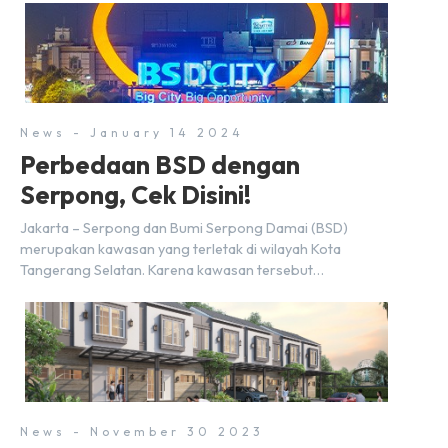
melampaui target prapenjualan sebesar Rp8,80 triliun.
Menurut Direktur BSDE Hermawan Wijaya menghadapi
2024, kondisi ekonomi global maupun nasional dapat
memengaruhi pertimbangan masyarakat untuk membeli
rumah maupun investasi di sektor […]
News - January 14 2024
Perbedaan BSD dengan
Serpong, Cek Disini!
Jakarta – Serpong dan Bumi Serpong Damai (BSD)
merupakan kawasan yang terletak di wilayah Kota
Tangerang Selatan. Karena kawasan tersebut
menggunakan nama Serpong, mungkin banyak di antara
kita yang mengira kedua wilayah ini merupakan tempat
yang sama. Padahal anggapan tersebut kurang tepat.
Sebab Serpong dan BSD merupakan dua kawasan yang
berbeda. Berikut penjelasannya. Baca Juga: […]
News - November 30 2023