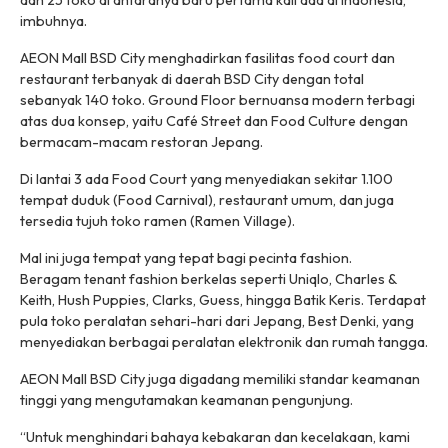
dan 25 toko di antaranya baru pertama kali ada di Indonesia,”
imbuhnya.
AEON Mall BSD City menghadirkan fasilitas
food court
dan
restaurant terbanyak di daerah BSD City dengan total
sebanyak 140 toko. Ground Floor bernuansa modern terbagi
atas dua konsep, yaitu Café Street dan Food Culture dengan
bermacam-macam restoran Jepang.
Di lantai 3 ada Food Court yang menyediakan sekitar 1.100
tempat duduk (Food Carnival), restaurant umum, dan juga
tersedia tujuh toko ramen (Ramen Village).
Mal ini juga tempat yang tepat bagi pecinta
fashion
.
Beragam
tenant fashion
berkelas seperti Uniqlo, Charles &
Keith, Hush Puppies, Clarks, Guess, hingga Batik Keris. Terdapat
pula toko peralatan sehari-hari dari Jepang, Best Denki, yang
menyediakan berbagai peralatan elektronik dan rumah tangga.
AEON Mall BSD City juga digadang memiliki standar keamanan
tinggi yang mengutamakan keamanan pengunjung.
“Untuk menghindari bahaya kebakaran dan kecelakaan, kami