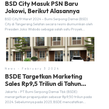
BSD City Masuk PSN Baru
Jokowi, Berikut Alasannya
BSD City,19 Maret 2024 – Bumi Serpong Damai (BSD)
City di Tangerang Selatan secara resmi diumumkan oleh
Presiden Joko Widodo sebagai salah satu Proyek
Strategis Nasional (PSN) yang baru. Pengumuman ini
dibuat oleh Menteri Koordinator Bidang Perekonomian,
Airlangga Hartarto, setelah Rapat Terbatas (ratas)
bersama Jokowi di Istana Kepresidenan pada hari Senin,
18 Maret 2024. Selain […]
News - February 3 2024
BSDE Targetkan Marketing
Sales Rp9,5 Triliun di Tahun
2024
Jakarta – PT Bumi Serpong Damai Tbk (BSDE)
menargetkan prapenjualan sebesar Rp9,50 triliun pada
2024. Sebelumnya pada 2023, BSDE mencatatkan
realisasi penjualan sebesar Rp9,50 triliun yang