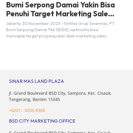
Bumi Serpong Damai Yakin Bisa
Penuhi Target Marketing Sales
Tahun 2023
Jakarta, 30 November 2023 – Entitas Grup Sinarmas, PT
Bumi Serpong Damai Tbk (BSDE) optimistis bisa
mencapai target pra penjualan alias marketing sales
senilai Rp 8,8 triliun hingga tutup 2023. Direktur Bumi
Serpong Damai Hermawan Wijaya menjelaskan dengan
pencapain per September 2023 dan adanya insentif PPN
DTP, BSDE optimistis bisa melampaui target. “Kami yakin
target […]
SINAR MAS LAND PLAZA
Jl. Grand Boulevard BSD City, Sampora, Kec. Cisauk,
Tangerang, Banten 15345
+6221 - 5036 8368
BSD CITY MARKETING OFFICE
Jl. Grand Boulevard BSD City, Sampora, Kec. Cisauk,