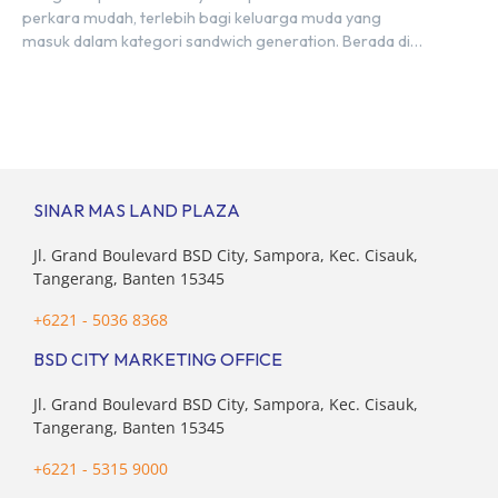
perkara mudah, terlebih bagi keluarga muda yang
masuk dalam kategori sandwich generation. Berada di
usia produktif, kelompok ini memikul tanggung jawab
finansial ganda: mencukupi kebutuhan keluarga inti
(pasangan dan anak) sekaligus menyokong orang tua di
waktu bersamaan. Fenomena urban ini kian marak di
kota-kota besar, termasuk di kawasan berkembang […]
SINAR MAS LAND PLAZA
Jl. Grand Boulevard BSD City, Sampora, Kec. Cisauk,
Tangerang, Banten 15345
+6221 - 5036 8368
BSD CITY MARKETING OFFICE
Jl. Grand Boulevard BSD City, Sampora, Kec. Cisauk,
Tangerang, Banten 15345
+6221 - 5315 9000