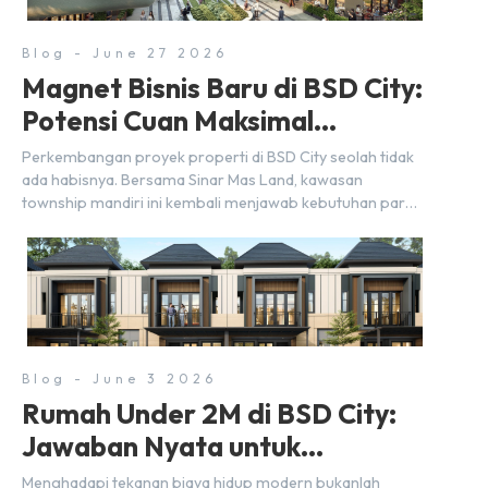
Blog - June 27 2026
Magnet Bisnis Baru di BSD City:
Potensi Cuan Maksimal
Selangkah dari Stasiun
Perkembangan proyek properti di BSD City seolah tidak
ada habisnya. Bersama Sinar Mas Land, kawasan
township mandiri ini kembali menjawab kebutuhan para
pelaku usaha akan ruang komersial yang menjanjikan
lewat kehadiran Wander Alley Walk. Ruko terbaru di BSD
City ini datang dengan keunggulan geografis yang
sangat strategis. Letaknya menempel langsung dengan
dua pusat pergerakan massa […]
Blog - June 3 2026
Rumah Under 2M di BSD City:
Jawaban Nyata untuk
Kebutuhan Generasi Sandwich
Menghadapi tekanan biaya hidup modern bukanlah