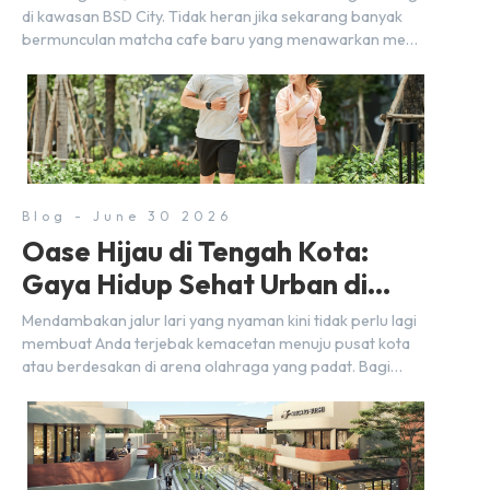
di kawasan BSD City. Tidak heran jika sekarang banyak
bermunculan matcha cafe baru yang menawarkan menu
autentik, konsep visual yang estetik, serta atmosfer yang
nyaman, baik untuk produktif bekerja (WFC) maupun
sekadar bersantai bersama orang terdekat. Kabar
baiknya, deretan kafe hits ini tersebar di lokasi-lokasi
strategis yang sangat […]
Blog - June 30 2026
Oase Hijau di Tengah Kota:
Gaya Hidup Sehat Urban di
BSD City
Mendambakan jalur lari yang nyaman kini tidak perlu lagi
membuat Anda terjebak kemacetan menuju pusat kota
atau berdesakan di arena olahraga yang padat. Bagi
warga BSD City, berolahraga rutin bisa dinikmati
langsung di lingkungan sekitar yang rindang, estetik, dan
menenangkan. Sebagai kawasan township terpadu, BSD
City terus bertransformasi menjadi area hunian modern
yang sangat mendukung […]