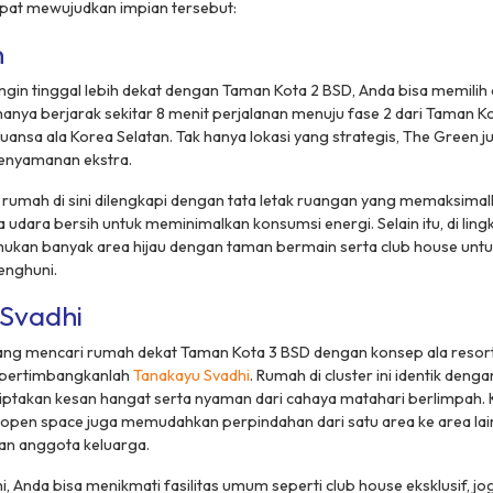
pat mewujudkan impian tersebut:
n
ngin tinggal lebih dekat dengan Taman Kota 2 BSD, Anda bisa memilih
i hanya berjarak sekitar 8 menit perjalanan menuju fase 2 dari Taman 
uansa ala Korea Selatan. Tak hanya lokasi yang strategis, The Green j
nyamanan ekstra.
t rumah di sini dilengkapi dengan tata letak ruangan yang memaksimalk
a udara bersih untuk meminimalkan konsumsi energi. Selain itu, di li
kan banyak area hijau dengan taman bermain serta
club house
unt
penghuni.
Svadhi
ng mencari rumah dekat Taman Kota 3 BSD dengan konsep ala
resor
, pertimbangkanlah
Tanakayu Svadhi
. Rumah di
cluster
ini identik deng
iptakan kesan hangat serta nyaman dari cahaya matahari berlimpah. 
open space
juga memudahkan perpindahan dari satu area ke area lai
an anggota keluarga.
i, Anda bisa menikmati fasilitas umum seperti
club house
eksklusif,
jo