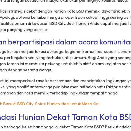
ma di tengah kesadaran masyarakat akan pentingnya kualitas hidup.
kasi strategis dekat dengan Taman Kota BSD memiliki daya tarik lebih
Apalagi, potensi kenaikan harga properti pun cukup tinggi seiring 
 fasilitas umum di kawasan BSD City. Jadi, hunian Anda dapat menjadi 
gka panjang yang bernilai.
 berpartisipasi dalam acara komunita
uga kerap menjadi lokasi berbagai kegiatan komunitas, seperti sena
 atau pertunjukan seni yang terbuka untuk umum. Bagi Anda yang senang 
gan taman ini membuka peluang untuk lebih aktif dalam kegiatan sosia
gan dengan sesama warga.
rti ini memperkuat rasa kebersamaan dan menciptakan lingkungan ya
aksi yang positif antarwarga pun bisa menjadi salah satu faktor penti
amanan dan rasa memiliki terhadap lingkungan tempat tinggal.
 Baru di BSD City: Solusi Hunian Ideal untuk Masa Kini
dasi Hunian Dekat Taman Kota BS
n berbagai kelebihan tinggal di dekat Taman Kota BSD? Berikut adalah