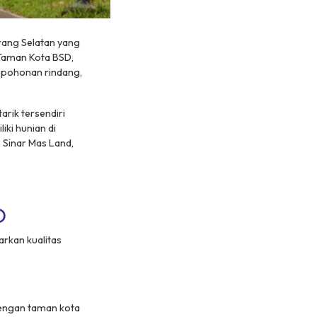
rang Selatan yang
 Taman Kota BSD,
epohonan rindang,
arik tersendiri
iki hunian di
Sinar Mas Land,
D
arkan kualitas
dengan taman kota