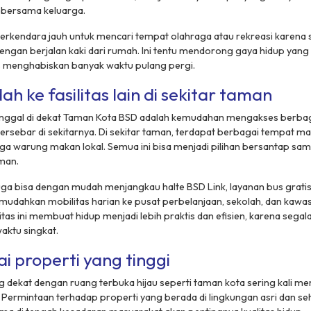
s bersama keluarga.
berkendara jauh untuk mencari tempat olahraga atau rekreasi karena
engan berjalan kaki dari rumah. Ini tentu mendorong gaya hidup yang l
s menghabiskan banyak waktu pulang pergi.
h ke fasilitas lain di sekitar taman
inggal di dekat Taman Kota BSD adalah kemudahan mengakses berbaga
rsebar di sekitarnya. Di sekitar taman, terdapat berbagai tempat mak
a warung makan lokal. Semua ini bisa menjadi pilihan bersantap sam
man.
uga bisa dengan mudah menjangkau halte BSD Link, layanan bus grat
mudahkan mobilitas harian ke pusat perbelanjaan, sekolah, dan kawa
itas ini membuat hidup menjadi lebih praktis dan efisien, karena sega
aktu singkat.
lai properti yang tinggi
 dekat dengan ruang terbuka hijau seperti taman kota sering kali memil
 Permintaan terhadap properti yang berada di lingkungan asri dan se