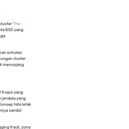
cluster
The
Kota BSD yang
uga
an sirkulasi
ngkungan
cluster
uk menunjang
t
tropis yang
an jendela yang
Konsep tata letak
nnya sambil
gging track
, zona