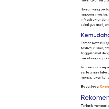
meningkat, teruta
Hunian yang berlo
maupun investor. 
infrastruktur dan
sekaligus aset jan
Kemudahan
Taman Kota BSD j
festival kuliner,
tinggal dekat den
membangun jarin
Acara-acara sepe
serta aman. Inter
menciptakan keny
Baca Juga
:
Rumah
Rekomen
Tertarik merasaka