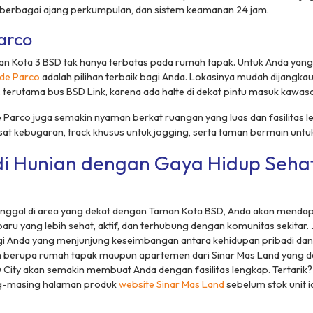
k berbagai ajang perkumpulan, dan sistem keamanan 24 jam.
arco
n Kota 3 BSD tak hanya terbatas pada rumah tapak. Untuk Anda yang i
de Parco
adalah pilihan terbaik bagi Anda. Lokasinya mudah dijangka
terutama bus BSD Link, karena ada halte di dekat pintu masuk kawa
e Parco juga semakin nyaman berkat ruangan yang luas dan fasilitas 
sat kebugaran,
track
khusus untuk
jogging
, serta taman bermain untu
di Hunian dengan Gaya Hidup Seha
inggal di area yang dekat dengan Taman Kota BSD, Anda akan menda
aru yang lebih sehat, aktif, dan terhubung dengan komunitas sekitar. J
bagi Anda yang menjunjung keseimbangan antara kehidupan pribadi d
n berupa rumah tapak maupun apartemen dari Sinar Mas Land yang 
 City akan semakin membuat Anda dengan fasilitas lengkap. Tertarik? 
ng-masing halaman produk
website
Sinar Mas Land
sebelum stok unit 