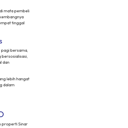
 di mata pembeli
berkembangnya
tempat tinggal
s
m pagi bersama,
bersosialisasi,
l dan
ng lebih hangat
ng dalam
D
 properti Sinar