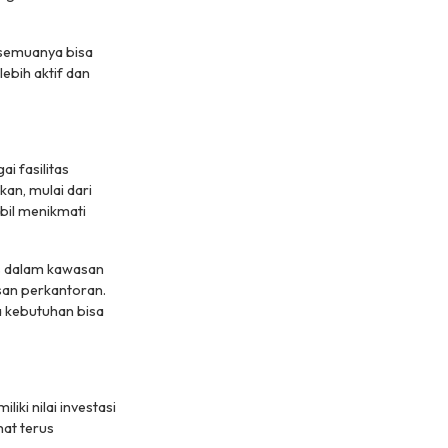
 semuanya bisa
ebih aktif dan
i fasilitas
an, mulai dari
bil menikmati
is dalam kawasan
san perkantoran.
la kebutuhan bisa
iki nilai investasi
hat terus