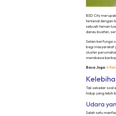
BSD City merupaka
terkenal dengan l
sebuah taman lua
danau buatan, ser
Selain berfungsi s
bagi masyarakat ya
cluster
perumahan 
membawa berbaga
Baca Juga
:
6 Re
Kelebiha
Tak sekadar soal 
hidup yang lebih 
Udara yan
Salah satu manfaa