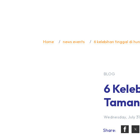
Home
news events
6 kelebihan tinggal di h
BLOG
6 Kele
Taman
Wednesday, July 31
Share: