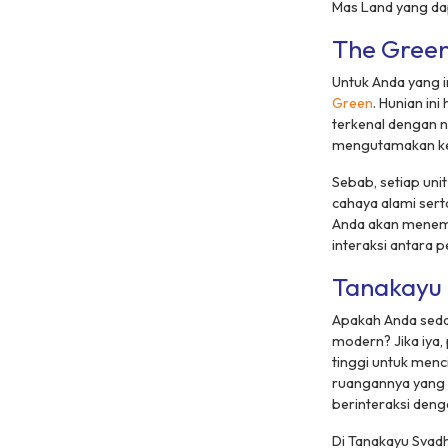
Mas Land yang da
The Gree
Untuk Anda yang i
Green
. Hunian in
terkenal dengan n
mengutamakan ke
Sebab, setiap uni
cahaya alami sert
Anda akan menemu
interaksi antara 
Tanakayu 
Apakah Anda seda
modern? Jika iya
tinggi untuk menc
ruangannya yang
berinteraksi deng
Di Tanakayu Svadh