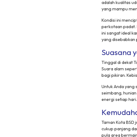
adalah kualitas u
yang mampu menya
Kondisi ini menci
perkotaan padat. 
ini sangat ideal 
yang disebabkan 
Suasana y
Tinggal di dekat 
Suara alam seper
bagi pikiran. Kebi
Untuk Anda yang s
seimbang, hunian 
energi setiap hari.
Kemudahan
Taman Kota BSD ju
cukup panjang dan 
pula area bermai