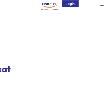
☰
Login
kat