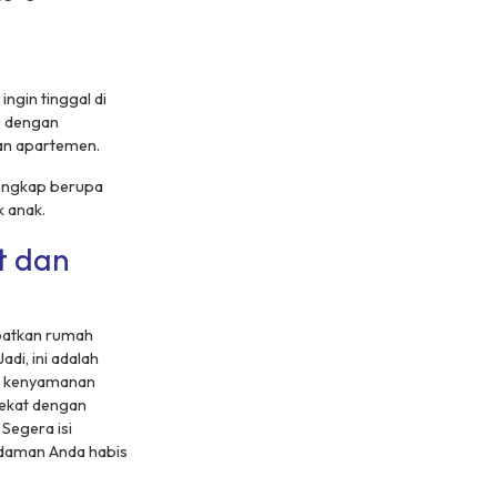
ngin tinggal di
u dengan
san apartemen.
lengkap berupa
k anak.
t dan
patkan rumah
adi, ini adalah
an kenyamanan
dekat dengan
Segera isi
idaman Anda habis