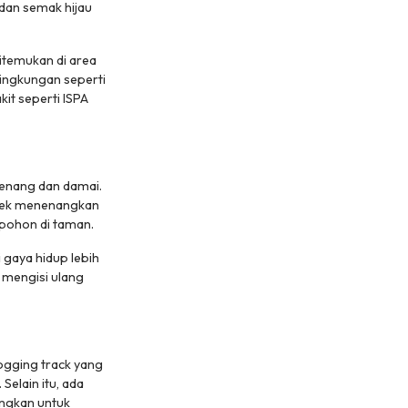
 dan semak hijau
ditemukan di area
lingkungan seperti
it seperti ISPA
tenang dan damai.
efek menenangkan
a pohon di taman.
 gaya hidup lebih
n mengisi ulang
ogging track
yang
Selain itu, ada
ngkan untuk