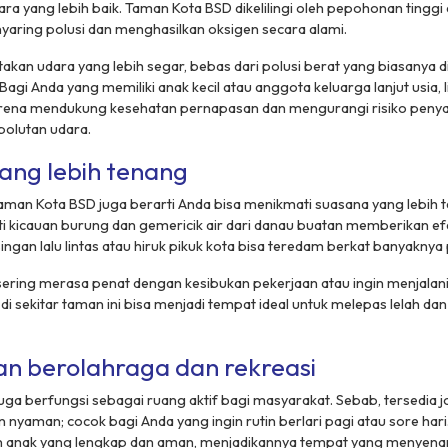
dara yang lebih baik. Taman Kota BSD dikelilingi oleh pepohonan tinggi
ring polusi dan menghasilkan oksigen secara alami.
ptakan udara yang lebih segar, bebas dari polusi berat yang biasanya 
Bagi Anda yang memiliki anak kecil atau anggota keluarga lanjut usia, 
karena mendukung kesehatan pernapasan dan mengurangi risiko penyak
polutan udara.
ang lebih tenang
Taman Kota BSD juga berarti Anda bisa menikmati suasana yang lebih 
ti kicauan burung dan gemericik air dari danau buatan memberikan 
singan lalu lintas atau hiruk pikuk kota bisa teredam berkat banyakny
ering merasa penat dengan kesibukan pekerjaan atau ingin menjalani
di sekitar taman ini bisa menjadi tempat ideal untuk melepas lelah da
 berolahraga dan rekreasi
ga berfungsi sebagai ruang aktif bagi masyarakat. Sebab, tersedia
j
nyaman; cocok bagi Anda yang ingin rutin berlari pagi atau sore hari. 
n anak yang lengkap dan aman, menjadikannya tempat yang menyena