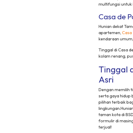
multifungsi untu
Casa de P
Hunian dekat Tama
apartemen,
Casa 
kendaraan umum, 
Tinggal di Casa d
kolam renang, pu
Tinggal 
Asri
Dengan memilih t
serta gaya hidup b
pilihan terbaik 
lingkungan.Hunia
taman kota di BSD
formulir di masi
terjual!