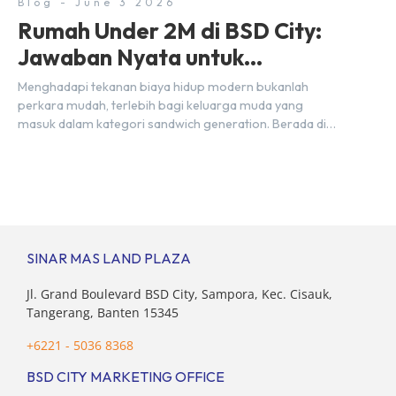
Blog - June 3 2026
Rumah Under 2M di BSD City:
Jawaban Nyata untuk
Kebutuhan Generasi Sandwich
Menghadapi tekanan biaya hidup modern bukanlah
perkara mudah, terlebih bagi keluarga muda yang
masuk dalam kategori sandwich generation. Berada di
usia produktif, kelompok ini memikul tanggung jawab
finansial ganda: mencukupi kebutuhan keluarga inti
(pasangan dan anak) sekaligus menyokong orang tua di
waktu bersamaan. Fenomena urban ini kian marak di
kota-kota besar, termasuk di kawasan berkembang […]
SINAR MAS LAND PLAZA
Jl. Grand Boulevard BSD City, Sampora, Kec. Cisauk,
Tangerang, Banten 15345
+6221 - 5036 8368
BSD CITY MARKETING OFFICE