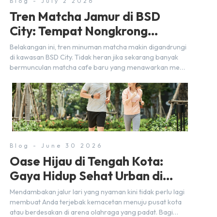
Blog - July 2 2026
Tren Matcha Jamur di BSD
City: Tempat Nongkrong
Estetik Dekat Hunian
Belakangan ini, tren minuman matcha makin digandrungi
di kawasan BSD City. Tidak heran jika sekarang banyak
bermunculan matcha cafe baru yang menawarkan menu
autentik, konsep visual yang estetik, serta atmosfer yang
nyaman, baik untuk produktif bekerja (WFC) maupun
sekadar bersantai bersama orang terdekat. Kabar
baiknya, deretan kafe hits ini tersebar di lokasi-lokasi
strategis yang sangat […]
Blog - June 30 2026
Oase Hijau di Tengah Kota:
Gaya Hidup Sehat Urban di
BSD City
Mendambakan jalur lari yang nyaman kini tidak perlu lagi
membuat Anda terjebak kemacetan menuju pusat kota
atau berdesakan di arena olahraga yang padat. Bagi