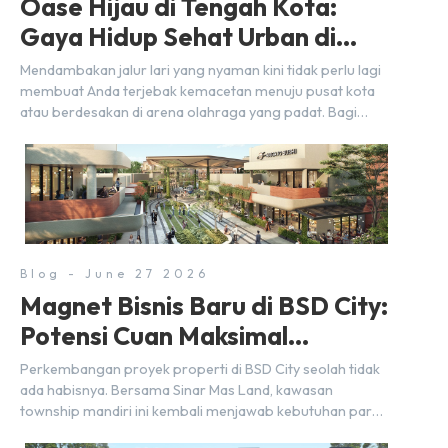
Oase Hijau di Tengah Kota:
Gaya Hidup Sehat Urban di
BSD City
Mendambakan jalur lari yang nyaman kini tidak perlu lagi
membuat Anda terjebak kemacetan menuju pusat kota
atau berdesakan di arena olahraga yang padat. Bagi
warga BSD City, berolahraga rutin bisa dinikmati
langsung di lingkungan sekitar yang rindang, estetik, dan
menenangkan. Sebagai kawasan township terpadu, BSD
City terus bertransformasi menjadi area hunian modern
yang sangat mendukung […]
Blog - June 27 2026
Magnet Bisnis Baru di BSD City:
Potensi Cuan Maksimal
Selangkah dari Stasiun
Perkembangan proyek properti di BSD City seolah tidak
ada habisnya. Bersama Sinar Mas Land, kawasan
township mandiri ini kembali menjawab kebutuhan para
pelaku usaha akan ruang komersial yang menjanjikan