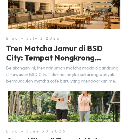
Blog - July 2 2026
Tren Matcha Jamur di BSD
City: Tempat Nongkrong
Estetik Dekat Hunian
Belakangan ini, tren minuman matcha makin digandrungi
di kawasan BSD City. Tidak heran jika sekarang banyak
bermunculan matcha cafe baru yang menawarkan menu
autentik, konsep visual yang estetik, serta atmosfer yang
nyaman, baik untuk produktif bekerja (WFC) maupun
sekadar bersantai bersama orang terdekat. Kabar
baiknya, deretan kafe hits ini tersebar di lokasi-lokasi
strategis yang sangat […]
Blog - June 30 2026