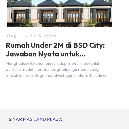
lewat kehadiran Wander Alley Walk. Ruko terbaru di BSD
City ini datang dengan keunggulan geografis yang
sangat strategis. Letaknya menempel langsung dengan
dua pusat pergerakan massa […]
Blog - June 3 2026
Rumah Under 2M di BSD City:
Jawaban Nyata untuk
Kebutuhan Generasi Sandwich
Menghadapi tekanan biaya hidup modern bukanlah
perkara mudah, terlebih bagi keluarga muda yang
masuk dalam kategori sandwich generation. Berada di
usia produktif, kelompok ini memikul tanggung jawab
finansial ganda: mencukupi kebutuhan keluarga inti
(pasangan dan anak) sekaligus menyokong orang tua di
waktu bersamaan. Fenomena urban ini kian marak di
kota-kota besar, termasuk di kawasan berkembang […]
SINAR MAS LAND PLAZA