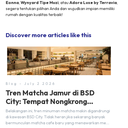
Eonna
,
Wynyard Tipe Muzi
, atau
Adora Luxe by Terravia
,
segera tentukan pilihan Anda dan wujudkan impian memiliki
rumah dengan kualitas terbaik!
Discover more articles like this
Blog - July 2 2026
Tren Matcha Jamur di BSD
City: Tempat Nongkrong
Estetik Dekat Hunian
Belakangan ini, tren minuman matcha makin digandrungi
di kawasan BSD City. Tidak heran jika sekarang banyak
bermunculan matcha cafe baru yang menawarkan menu