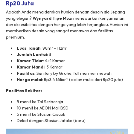
Rp20 Juta
Apakah Anda mengidamkan hunian dengan desain ala Jepang
yang elegan?
Wynyard Tipe Muzi
menawarkan kenyamanan
dan aksesibilitas dengan harga yang lebih terjangkau. Hunian ini
memberikan desain yang sangat menawan dan fasilitas
premium.
Luas Tanah
: 98m² - 112m²
Jumlah Lantai
: 3
Kamar Tidur
: 4+1 Kamar
Kamar Mandi
: 3 Kamar
Fasilitas
: Sanitary by Grohe, full marmer mewah
Harga mulai
: Rp3.4 Miliar* (cicilan mulai dari Rp20 juta)
Fasilitas Sekitar:
5 menit ke Tol Serbaraja
10 menit ke AEON Mall BSD
5 menit ke Stasiun Cisauk
Dekat dengan Stasiun Jatake (baru)