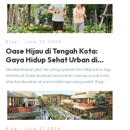
autentik, konsep visual yang estetik, serta atmosfer yang
nyaman, baik untuk produktif bekerja (WFC) maupun
sekadar bersantai bersama orang terdekat. Kabar
baiknya, deretan kafe hits ini tersebar di lokasi-lokasi
strategis yang sangat […]
Blog - June 30 2026
Oase Hijau di Tengah Kota:
Gaya Hidup Sehat Urban di
BSD City
Mendambakan jalur lari yang nyaman kini tidak perlu lagi
membuat Anda terjebak kemacetan menuju pusat kota
atau berdesakan di arena olahraga yang padat. Bagi
warga BSD City, berolahraga rutin bisa dinikmati
langsung di lingkungan sekitar yang rindang, estetik, dan
menenangkan. Sebagai kawasan township terpadu, BSD
City terus bertransformasi menjadi area hunian modern
yang sangat mendukung […]
Blog - June 27 2026