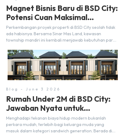
Magnet Bisnis Baru di BSD City:
Potensi Cuan Maksimal
Selangkah dari Stasiun
Perkembangan proyek properti di BSD City seolah tidak
ada habisnya. Bersama Sinar Mas Land, kawasan
township mandiri ini kembali menjawab kebutuhan para
pelaku usaha akan ruang komersial yang menjanjikan
lewat kehadiran Wander Alley Walk. Ruko terbaru di BSD
City ini datang dengan keunggulan geografis yang
sangat strategis. Letaknya menempel langsung dengan
dua pusat pergerakan massa […]
Blog - June 3 2026
Rumah Under 2M di BSD City:
Jawaban Nyata untuk
Kebutuhan Generasi Sandwich
Menghadapi tekanan biaya hidup modern bukanlah
perkara mudah, terlebih bagi keluarga muda yang
masuk dalam kategori sandwich generation. Berada di