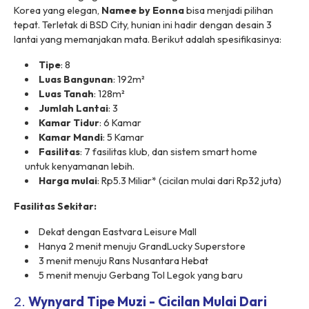
Korea yang elegan,
Namee by Eonna
bisa menjadi pilihan
tepat. Terletak di BSD City, hunian ini hadir dengan desain 3
lantai yang memanjakan mata. Berikut adalah spesifikasinya:
Tipe
: 8
Luas Bangunan
: 192m²
Luas Tanah
: 128m²
Jumlah Lantai
: 3
Kamar Tidur
: 6 Kamar
Kamar Mandi
: 5 Kamar
Fasilitas
: 7 fasilitas klub, dan sistem smart home
untuk kenyamanan lebih.
Harga mulai
: Rp5.3 Miliar* (cicilan mulai dari Rp32 juta)
Fasilitas Sekitar:
Dekat dengan Eastvara Leisure Mall
Hanya 2 menit menuju GrandLucky Superstore
3 menit menuju Rans Nusantara Hebat
5 menit menuju Gerbang Tol Legok yang baru
2.
Wynyard Tipe Muzi - Cicilan Mulai Dari