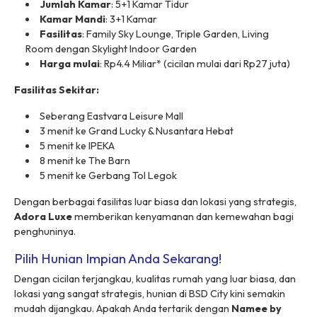
Jumlah Kamar
: 5+1 Kamar Tidur
Kamar Mandi
: 3+1 Kamar
Fasilitas
: Family Sky Lounge, Triple Garden, Living
Room dengan Skylight Indoor Garden
Harga mulai
: Rp4.4 Miliar* (cicilan mulai dari Rp27 juta)
Fasilitas Sekitar:
Seberang Eastvara Leisure Mall
3 menit ke Grand Lucky & Nusantara Hebat
5 menit ke IPEKA
8 menit ke The Barn
5 menit ke Gerbang Tol Legok
Dengan berbagai fasilitas luar biasa dan lokasi yang strategis,
Adora Luxe
memberikan kenyamanan dan kemewahan bagi
penghuninya.
Pilih Hunian Impian Anda Sekarang!
Dengan cicilan terjangkau, kualitas rumah yang luar biasa, dan
lokasi yang sangat strategis, hunian di BSD City kini semakin
mudah dijangkau. Apakah Anda tertarik dengan
Namee by