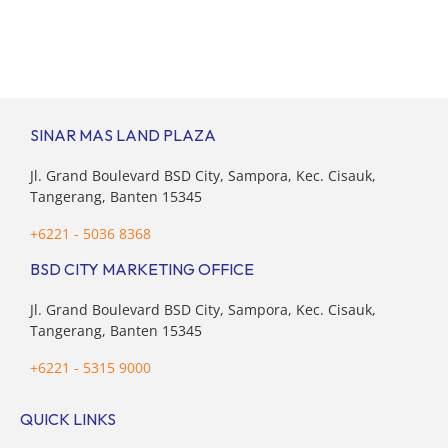
usia produktif, kelompok ini memikul tanggung jawab
finansial ganda: mencukupi kebutuhan keluarga inti
(pasangan dan anak) sekaligus menyokong orang tua di
waktu bersamaan. Fenomena urban ini kian marak di
kota-kota besar, termasuk di kawasan berkembang […]
SINAR MAS LAND PLAZA
Jl. Grand Boulevard BSD City, Sampora, Kec. Cisauk,
Tangerang, Banten 15345
+6221 - 5036 8368
BSD CITY MARKETING OFFICE
Jl. Grand Boulevard BSD City, Sampora, Kec. Cisauk,
Tangerang, Banten 15345
+6221 - 5315 9000
QUICK LINKS