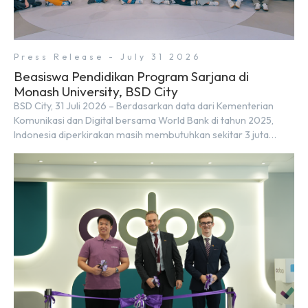
Press Release - July 31 2026
Beasiswa Pendidikan Program Sarjana di
Monash University, BSD City
BSD City, 31 Juli 2026 – Berdasarkan data dari Kementerian
Komunikasi dan Digital bersama World Bank di tahun 2025,
Indonesia diperkirakan masih membutuhkan sekitar 3 juta
talenta digital hingga tahun 2030 atau setara dengan 600 ribu
tenaga digital baru setiap tahunnya untuk mendukung
percepatan transformasi digital di berbagai sektor strategis.
Kebutuhan tersebut menjadikan pengembangan sumber daya
[…]