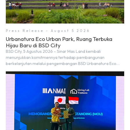
Press Release - August 5 2026
Urbanatura Eco Urban Park, Ruang Terbuka
Hijau Baru di BSD City
BSD City, 5 Agustus 2026 – Sinar Mas Land kembali
menunjukkan komitmennya terhadap pembangunan
berkelanjutan melalui pengembangan BSD Urbanatura Eco
Urban Park, sebuah ruang terbuka hijau multifungsi dengan
jalur sungai sepanjang 1,5 km yang dikelilingi lanskap tropis
rimbun di BSD City yang sebelumnya dikenal sebagai Green
Pathway. Transformasi ini merupakan bagian dari upaya
perusahaan untuk […]