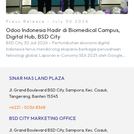
Press Release - July 30 2026
Odoo Indonesia Hadir di Biomedical Campus,
Digital Hub, BSD City
BSD City, 30 Juli 2026 – Pertumbuhan ekonomi digital
Indonesia terus mendorong ekspansi berbagai perusahaan
teknologi global. Laporan e-Conomy SEA 2025 oleh Google,
Temasek, dan Bain & Company menempatkan Indonesia
sebagai salah satu pasar digital terbesar di Asia Tenggara
dengan nilai ekonomi hampir mencapai US$100 miliar, tumbuh
SINAR MAS LAND PLAZA
sebesar 14% dibandingkan dengan tahun sebelumnya. Kondisi
ini […]
Jl. Grand Boulevard BSD City, Sampora, Kec. Cisauk,
Tangerang, Banten 15345
+6221 - 5036 8368
BSD CITY MARKETING OFFICE
Jl. Grand Boulevard BSD City, Sampora, Kec. Cisauk,