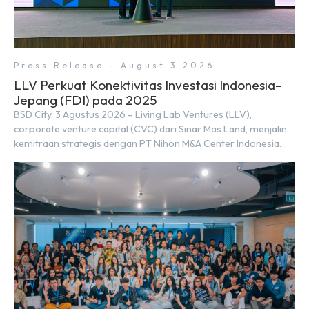
Press Release - August 3 2026
LLV Perkuat Konektivitas Investasi Indonesia–
Jepang (FDI) pada 2025
BSD City, 3 Agustus 2026 – Living Lab Ventures (LLV),
corporate venture capital (CVC) dari Sinar Mas Land, menjalin
kemitraan strategis dengan PT Nihon M&A Center Indonesia
(NMAI), bagian dari Nihon M&A Center Holdings Inc. Kemitraan
tersebut ditandai dengan penandatanganan Memorandum of
Understanding (MoU) oleh Bayu Seto (Partner at Living Lab
Ventures) dan Kosuke Kawata […]