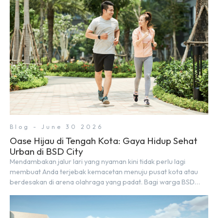
bersantai bersama orang terdekat. Kabar baiknya, deretan
kafe hits ini tersebar di lokasi-lokasi strategis yang sangat […]
Blog - June 30 2026
Oase Hijau di Tengah Kota: Gaya Hidup Sehat
Urban di BSD City
Mendambakan jalur lari yang nyaman kini tidak perlu lagi
membuat Anda terjebak kemacetan menuju pusat kota atau
berdesakan di arena olahraga yang padat. Bagi warga BSD
City, berolahraga rutin bisa dinikmati langsung di lingkungan
sekitar yang rindang, estetik, dan menenangkan. Sebagai
kawasan township terpadu, BSD City terus bertransformasi