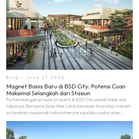
menjadi area hunian modern yang sangat mendukung […]
Blog - June 27 2026
Magnet Bisnis Baru di BSD City: Potensi Cuan
Maksimal Selangkah dari Stasiun
Perkembangan proyek properti di BSD City seolah tidak ada
habisnya. Bersama Sinar Mas Land, kawasan township mandiri
ini kembali menjawab kebutuhan para pelaku usaha akan
ruang komersial yang menjanjikan lewat kehadiran Wander
Alley Walk. Ruko terbaru di BSD City ini datang dengan
keunggulan geografis yang sangat strategis. Letaknya
menempel langsung dengan dua pusat pergerakan massa […]