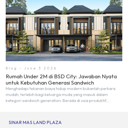
Blog - June 3 2026
Rumah Under 2M di BSD City: Jawaban Nyata
untuk Kebutuhan Generasi Sandwich
Menghadapi tekanan biaya hidup modern bukanlah perkara
mudah, terlebih bagi keluarga muda yang masuk dalam
kategori sandwich generation. Berada di usia produktif,
kelompok ini memikul tanggung jawab finansial ganda:
mencukupi kebutuhan keluarga inti (pasangan dan anak)
sekaligus menyokong orang tua di waktu bersamaan.
SINAR MAS LAND PLAZA
Fenomena urban ini kian marak di kota-kota besar, termasuk di